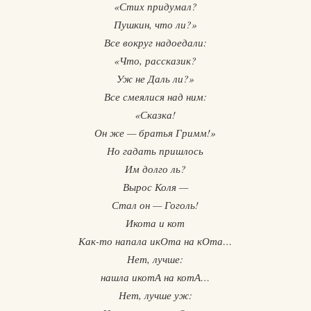
«Стих придумал?
Пушкин, что ли?»
Все вокруг надоедали:
«Что, рассказик?
Уж не Даль ли?»
Все смеялися над ним:
«Сказка!
Он же — братья Гримм!»
Но гадать пришлось
Им долго ль?
Вырос Коля —
Стал он — Гоголь!
Икота и кот
Как-то напала икОта на кОта…
Нет, лучше:
нашла икотА на котА…
Нет, лучше уж: