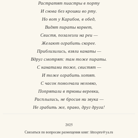
Растратят пиастры в порту
И снова без крошки во рту.
Но вот у Карибов, в обед,
Видят пираты корвет,
Свистя, позалезли на реи —
Желают ограбить скорее.
Приблизились, взяли канаты —
Вдруг смотрят: там тоже пираты.
С канатами тоже, свистят —
И тоже ограбить хотят.
С часок помолчали неловко,
Попрятали в трюмы веревки,
Расплылись, не бросив ни звука —
Не грабить же, право, друг друга!
2025
Связаться по вопросам размещения книг:
litrespru@ya.ru