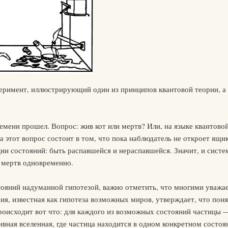
еримент, иллюстрирующий один из принципов квантовой теории, а
мени прошел. Вопрос: жив кот или мертв? Или, на языке квантовой
а этот вопрос состоит в том, что пока наблюдатель не откроет ящи
ии состояний: быть распавшейся и нераспавшейся. Значит, и систе
и мертв одновременно.
стояний надуманной гипотезой, важно отметить, что многими ува
ия, известная как гипотеза возможных миров, утверждает, что по
роисходит вот что: для каждого из возможных состояний частицы —
ивная вселенная, где частица находится в одном конкретном состоя