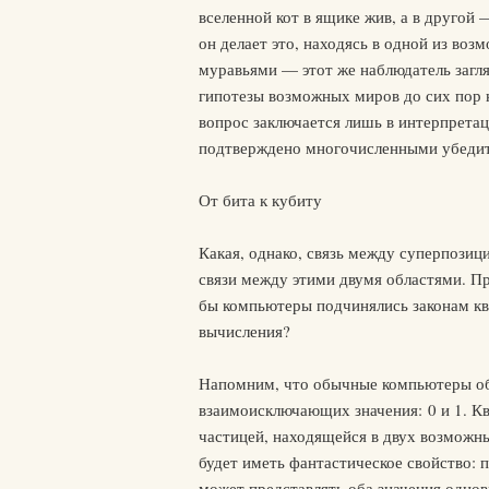
вселенной кот в ящике жив, а в другой
он делает это, находясь в одной из воз
муравьями — этот же наблюдатель загля
гипотезы возможных миров до сих пор н
вопрос заключается лишь в интерпретац
подтверждено многочисленными убеди
От бита к кубиту
Какая, однако, связь между суперпозиц
связи между этими двумя областями. Пр
бы компьютеры подчинялись законам кв
вычисления?
Напомним, что обычные компьютеры о
взаимоисключающих значения: 0 и 1. К
частицей, находящейся в двух возможны
будет иметь фантастическое свойство: п
может представлять оба значения однов