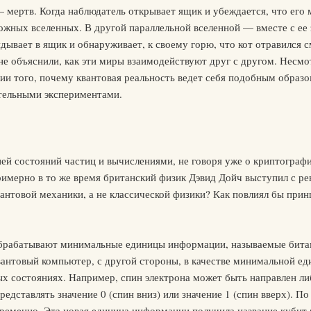
 — мертв. Когда наблюдатель открывает ящик и убеждается, что его
можных вселенных. В другой параллельной вселенной — вместе с ее 
дывает в ящик и обнаруживает, к своему горю, что кот отравился
е объяснили, как эти миры взаимодействуют друг с другом. Несмотр
ии того, почему квантовая реальность ведет себя подобным образом
тельными экспериментами.
ией состояний частиц и вычислениями, не говоря уже о криптографи
имерно в то же время британский физик Дэвид Дойч выступил с ре
антовой механики, а не классической физики? Как повлиял бы прин
брабатывают минимальные единицы информации, называемые бита
вантовый компьютер, с другой стороны, в качестве минимальной е
х состояниях. Например, спин электрона может быть направлен либ
редставлять значение 0 (спин вниз) или значение 1 (спин вверх). 
ременно. Эта новая единица информации получила название кубит 