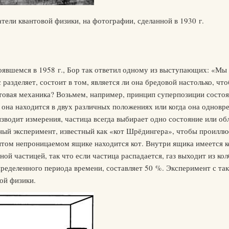
атели квантовой физики, на фотографии, сделанной в 1930 г.
оявшемся в 1958 г., Бор так ответил одному из выступающих: «Мы в
 разделяет, состоит в том, является ли она бредовой настолько, чт
нтовая механика? Возьмем, например, принцип суперпозиции состоя
т она находится в двух различных положениях или когда она одновр
изводит измерения, частица всегда выбирает одно состояние или о
ый эксперимент, известный как «кот Шрёдингера», чтобы проиллю
ытом непроницаемом ящике находится кот. Внутри ящика имеется ко
й частицей, так что если частица распадается, газ выходит из кол
определенного периода времени, составляет 50 %. Эксперимент с т
ой физики.