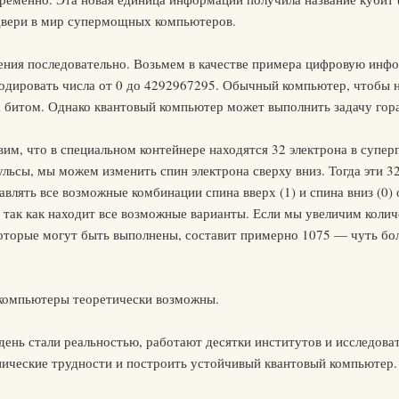
двери в мир супермощных компьютеров.
ния последовательно. Возьмем в качестве примера цифровую инфо
одировать числа от 0 до 4292967295. Обычный компьютер, чтобы н
а битом. Однако квантовый компьютер может выполнить задачу гор
им, что в специальном контейнере находятся 32 электрона в супе
льсы, мы можем изменить спин электрона сверху вниз. Тогда эти 
влять все возможные комбинации спина вверх (1) и спина вниз (0) 
, так как находит все возможные варианты. Если мы увеличим колич
оторые могут быть выполнены, составит примерно 1075 — чуть бо
 компьютеры теоретически возможны.
день стали реальностью, работают десятки институтов и исследова
хнические трудности и построить устойчивый квантовый компьютер.