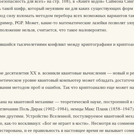
зопасность для всех» на стр. 108), в «Книге кодов» Саймона Син
ь такой шифр, который неуязвим ни для каких существующих форм 
од силу взломать методом перебора всех возможных вариантов та
апример, PGP. Может, какие-то математические лазейки позволят з
положение нельзя, считается, что такое маловероятно.
ившийся тысячелетиями конфликт между криптографами и криптоа
дние десятилетия XX в. возникли квантовые вычисления — новый и 
ретическом уровне квантовый компьютер может обладать достато
ания методом проб и ошибок. Так что криптоанализ еще может на
ана на квантовой механике — теоретической науке, построенной в
нгличанин Поль Дирак (1902–1984), немцы Макс Планк (1858–1947)
ми другими. Устройство Вселенной, постулируемое квантовой меха
, как-то воскликнул: «Бог не играет в кости». Несмотря на сомнен
стирована, и ее правильность в настоящее время не вызывает сом