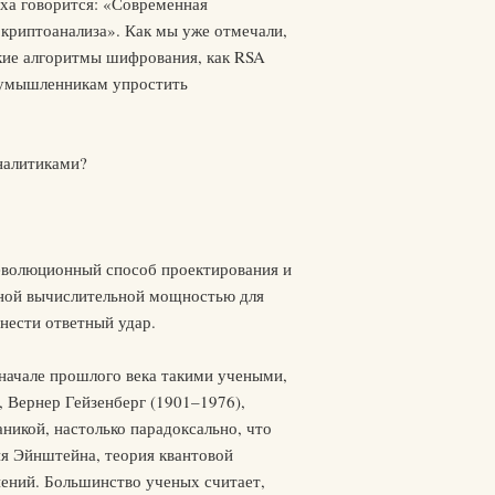
гха говорится: «Современная
криптоанализа». Как мы уже отмечали,
кие алгоритмы шифрования, как RSA
лоумышленникам упростить
налитиками?
революционный способ проектирования и
чной вычислительной мощностью для
нести ответный удар.
 начале прошлого века такими учеными,
, Вернер Гейзенберг (1901–1976),
никой, настолько парадоксально, что
ия Эйнштейна, теория квантовой
нений. Большинство ученых считает,