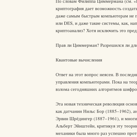
По словам Филиппа Циммермана (см. «Бе
криптография дает возможность создат
даже самым быстрым компьютерам не п
или DES, и даже такие системы, как, н
криптоанализ? Хотя исключить это пред
Прав ли Циммерман? Разрешился ли дл
Квантовые вычисления
Ответ на этот вопрос неясен. В после
управления компьютерами. Пока на тео
взлома сегодняшних алгоритмов шифров
Эта новая техническая революция основ
как датчанин Нильс Бор (1885–1962), а
Эрвин Шрёдингер (1887–1961), и многи
Альберт Эйнштейн, критикуя эту теорию
механики была много раз успешно проте