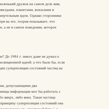
 маленький дружок на самом деле жив,
звездами, планетами, вокзалами и
 смертельным ядом. Однако сторонники
я на это, теория показывает, что
, а не в самом поведении, которое
и? До 1984 г. никто даже не думал о
волюционной идеей: а что было бы, если
цип суперпозиции состояний частиц на
ми, допускающими два
диницы информации мог бы работать с
о вверх, либо вниз. Такая частица
По принципу суперпозиции состояний она
(сокращение от «квантовый бит»), и