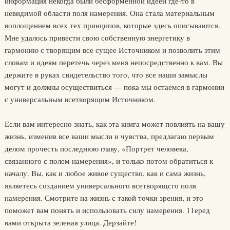
информация некогда были бесформенной идеей где-то в
невидимой области поля намерения. Она стала материальным
воплощением всех тех принципов, которые здесь описываются.
Мне удалось привести свою собственную энергетику в
гармонию с творящим все сущее Источником и позволить этим
словам и идеям перетечь через меня непосредственно к вам. Вы
держите в руках свидетельство того, что все наши замыслы
могут и должны осуществиться — пока мы остаемся в гармонии
с универсальным всетворящим Источником.
Если вам интересно знать, как эта книга может повлиять на вашу
жизнь, изменив все ваши мысли и чувства, предлагаю первым
делом прочесть последнюю главу, «Портрет человека,
связанного с полем намерения», и только потом обратиться к
началу. Вы, как и любое живое существо, как и сама жизнь,
являетесь созданием универсального всетворящсго поля
намерения. Смотрите на жизнь с такой точки зрения, и это
поможет вам понять и использовать силу намерения. 11еред
вами открыта зеленая улица. Дерзайте!