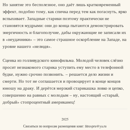
Но занятие это бесполезное, оно даёт лишь кратковременный
эффект, подобно тому, как спичка перед тем как погаснуть, ярко
вспыхивает. Западные старики поэтому практически не
становятся мудрыми: они до конца пытаются демонстрировать
энергичность и благополучие, дабы окружающие не записали их
в «неудачники» – это самое страшное оскорбление на Западе, на
уровне нашего «нелюдя».
Сценка из голливудского кинофильма. Молодой человек слёзно
просит незнакомого старика уступить ему место в телефонной
будке, нужно срочно позвонить. – решается дело жизни и
смерти. Но тот не соглашается и провоцирует в конце концов
юношу на драку. И дерётся мерзкий старикашка ловко и цепко,
совершенно на равных с молодым – ну, настоящий «старый,
добрый» стопроцентный американец!
2025
Связаться по вопросам размещения книг:
litrespru@ya.ru