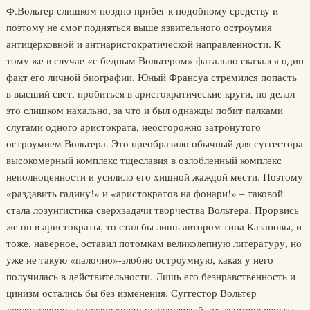
Ф.Вольтер слишком поздно прибег к подобному средству и
поэтому не смог подняться выше язвительного остроумия
антицерковной и антиаристократической направленности. К
тому же в случае «с бедным Вольтером» фатально сказался один
факт его личной биографии. Юный Франсуа стремился попасть
в высший свет, пробиться в аристократические круги, но делал
это слишком нахально, за что и был однажды побит палками
слугами одного аристократа, неосторожно затронутого
остроумием Вольтера. Это преобразило обычный для суггестора
высокомерный комплекс тщеславия в озлобленный комплекс
неполноценности и усилило его хищной жаждой мести. Поэтому
«раздавить гадину!» и «аристократов на фонари!» – таковой
стала лозунгистика сверхзадачи творчества Вольтера. Прорвись
же он в аристократы, то стал бы лишь автором типа Казановы, и
тоже, наверное, оставил потомкам великолепную литературу, но
уже не такую «палочно»-злобно остроумную, какая у него
получилась в действительности. Лишь его безнравственность и
цинизм остались бы без изменения. Суггестор Вольтер
«великолепно» выразил кредо псевдолюдей, их «символ веры»: