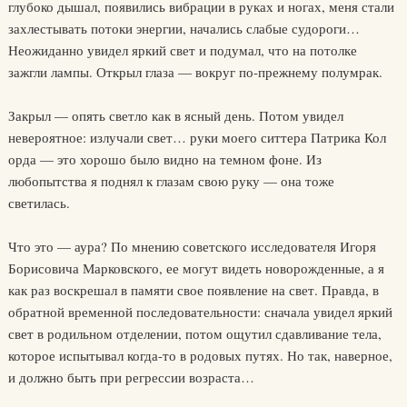
глубоко дышал, появились вибрации в руках и ногах, меня стали
захлестывать потоки энергии, начались слабые судороги…
Неожиданно увидел яркий свет и подумал, что на потолке
зажгли лампы. Открыл глаза — вокруг по-прежнему полумрак.
Закрыл — опять светло как в ясный день. Потом увидел
невероятное: излучали свет… руки моего ситтера Патрика Кол
орда — это хорошо было видно на темном фоне. Из
любопытства я поднял к глазам свою руку — она тоже
светилась.
Что это — аура? По мнению советского исследователя Игоря
Борисовича Марковского, ее могут видеть новорожденные, а я
как раз воскрешал в памяти свое появление на свет. Правда, в
обратной временной последовательности: сначала увидел яркий
свет в родильном отделении, потом ощутил сдавливание тела,
которое испытывал когда-то в родовых путях. Но так, наверное,
и должно быть при регрессии возраста…