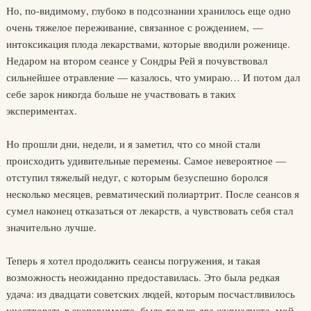
Но, по-видимому, глубоко в подсознании хранилось еще одно
очень тяжелое переживание, связанное с рождением, —
интоксикация плода лекарствами, которые вводили роженице.
Недаром на втором сеансе у Сондры Рей я почувствовал
сильнейшее отравление — казалось, что умираю… И потом дал
себе зарок никогда больше не участвовать в таких
экспериментах.
Но прошли дни, недели, и я заметил, что со мной стали
происходить удивительные перемены. Самое невероятное —
отступил тяжелый недуг, с которым безуспешно боролся
несколько месяцев, ревматический полиартрит. После сеансов я
сумел наконец отказаться от лекарств, а чувствовать себя стал
значительно лучше.
Теперь я хотел продолжить сеансы погружения, и такая
возможность неожиданно предоставилась. Это была редкая
удача: из двадцати советских людей, которым посчастливилось
участвовать в эксперименте, было только два журналиста, мой