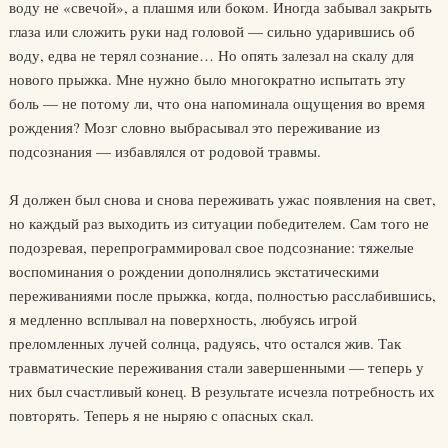
воду не «свечой», а плашмя или боком. Иногда забывал закрыть
глаза или сложить руки над головой — сильно ударившись об
воду, едва не терял сознание… Но опять залезал на скалу для
нового прыжка. Мне нужно было многократно испытать эту
боль — не потому ли, что она напоминала ощущения во время
рождения? Мозг словно выбрасывал это переживание из
подсознания — избавлялся от родовой травмы.
Я должен был снова и снова переживать ужас появления на свет,
но каждый раз выходить из ситуации победителем. Сам того не
подозревая, перепрограммировал свое подсознание: тяжелые
воспоминания о рождении дополнялись экстатическими
переживаниями после прыжка, когда, полностью расслабившись,
я медленно всплывал на поверхность, любуясь игрой
преломленных лучей солнца, радуясь, что остался жив. Так
травматические переживания стали завершенными — теперь у
них был счастливый конец. В результате исчезла потребность их
повторять. Теперь я не ныряю с опасных скал.