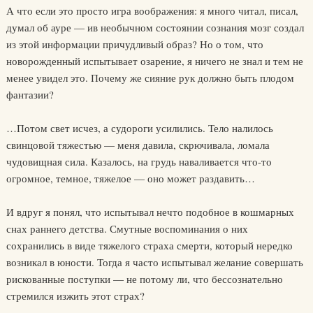
А что если это просто игра воображения: я много читал, писал,
думал об ауре — ив необычном состоянии сознания мозг создал
из этой информации причудливый образ? Но о том, что
новорожденный испытывает озарение, я ничего не знал и тем не
менее увидел это. Почему же сияние рук должно быть плодом
фантазии?
…Потом свет исчез, а судороги усилились. Тело налилось
свинцовой тяжестью — меня давила, скрючивала, ломала
чудовищная сила. Казалось, на грудь наваливается что-то
огромное, темное, тяжелое — оно может раздавить…
И вдруг я понял, что испытывал нечто подобное в кошмарных
снах раннего детства. Смутные воспоминания о них
сохранились в виде тяжелого страха смерти, который нередко
возникал в юности. Тогда я часто испытывал желание совершать
рискованные поступки — не потому ли, что бессознательно
стремился изжить этот страх?