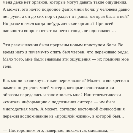
меня даже нет органов, которые могут давать такие ощущения.
А может, это нечто подобное фантомной боли: у человека давно
нет руки, а он до сих пор страдает от раны, которая была в ней?
Но разве я имел когда-нибудь женские органы? При всей
наивности вопроса ответ на него отнюдь не однозначен…
Эти размышления были прерваны новым приступом боли. Во
время него я почему-то опять был уверен, что переживаю роды.
Мало того, мне были знакомы эти ощущения — их помнило мое
тело.
Как могли возникнуть такие переживания? Может, я воскресил в
памяти ощущения моей матери, которые непостижимым
образом передались и запомнились мне? Или телепатически
«считал» информацию с подсознания ситтера — им была
многодетная мать. А может, согласно восточной философии я
пережил воспоминание из «прошлой жизни», в которой был…
— Посторонним это, наверное, покажется, смешным, —