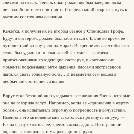
слезами на глазах. Теперь опыт рождения был завершенным —
нет надобности его повторять. И передо мной открылся путь к
высшим состояниям сознания.
Кажется, я получил их на втором сеансе у Станислава Грофа.
Будучи ситтером, должен был заботиться о Елене во время ее
путешествий во внутренних мирах. Искренне желал, чтобы этот
сеанс был удачным, и помогал ей как умел — согревал
прикосновениями холодеющие кисти рук, в критические
моменты подсказывал ритм дыхания, пассами экстрасенсов
пытался снять головную боль… И незаметно сам вошел в
необычное состояние сознания.
Вдруг стал безошибочно угадывать все желания Елены, которые
она не говорила вслух. Например, когда ее «приносили в жертву
богам», она испытывала огромную потребность в сочувствии.
Именно в это мгновение мне захотелось протянуть ей руку —
Елена сразу схватила ее, крепко сжала ладонь. Но страшное
видение закончилось, и мы разъединили руки.