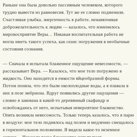
Раньше она была довольно пассивным человеком, которого
трудно вывести из равновесия. Тут же ее словно подменили.
Счастливая улыбка, энергичность в работе, ненавязчивая
доброжелательность к людям — казалось, что изменилось
мировосприятие Веры… Никакая воспитательная работа не
могла иметь такого успеха, как сеанс погружения в необычные
состояния сознания.
— Сначала я испытала блаженное ощущение невесомости, —
рассказывает Вера. — Казалось, что мое тело погружено в
жидкость. Оно находится в емкости яйцеобразной формы.
Потом поняла, что это были околоплодные воды, а я плавала в
них в позе эмбриона. Вдруг появились другие ощущения —
словно я закована в какой-то деревянный скафандр и
освобождаюсь от него, испытывая невероятное блаженство.
Опять возникла невесомость. Только теперь казалось, что я парю
в воздухе: мое тело поднялось над полом и медленно смещалось
в горизонтальном положении. Я видела какое-то неземное
сияние… Неужели такое блаженство испытывает