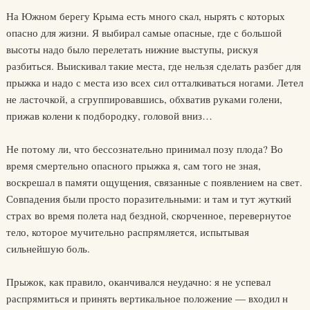
На Южном берегу Крыма есть много скал, нырять с которых
опасно для жизни. Я выбирал самые опасные, где с большой
высоты надо было перелетать нижние выступы, рискуя
разбиться. Выискивал такие места, где нельзя сделать разбег для
прыжка и надо с места изо всех сил отталкиваться ногами. Летел
не ласточкой, а сгруппировавшись, обхватив руками голени,
прижав колени к подбородку, головой вниз…
Не потому ли, что бессознательно принимал позу плода? Во
время смертельно опасного прыжка я, сам того не зная,
воскрешал в памяти ощущения, связанные с появлением на свет.
Совпадения были просто поразительными: и там и тут жуткий
страх во время полета над бездной, скорченное, перевернутое
тело, которое мучительно распрямляется, испытывая
сильнейшую боль.
Прыжок, как правило, оканчивался неудачно: я не успевал
распрямиться и принять вертикальное положение — входил н