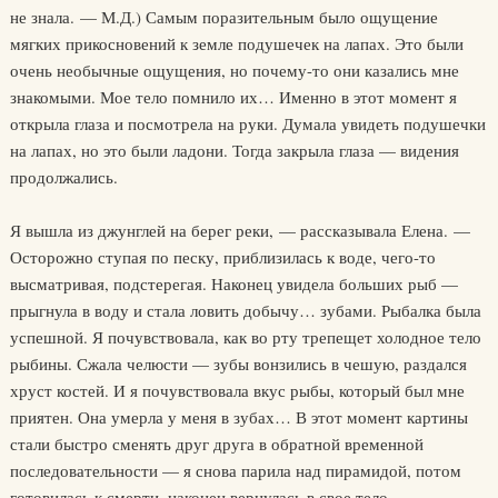
не знала. — М.Д.) Самым поразительным было ощущение
мягких прикосновений к земле подушечек на лапах. Это были
очень необычные ощущения, но почему-то они казались мне
знакомыми. Мое тело помнило их… Именно в этот момент я
открыла глаза и посмотрела на руки. Думала увидеть подушечки
на лапах, но это были ладони. Тогда закрыла глаза — видения
продолжались.
Я вышла из джунглей на берег реки, — рассказывала Елена. —
Осторожно ступая по песку, приблизилась к воде, чего-то
высматривая, подстерегая. Наконец увидела больших рыб —
прыгнула в воду и стала ловить добычу… зубами. Рыбалка была
успешной. Я почувствовала, как во рту трепещет холодное тело
рыбины. Сжала челюсти — зубы вонзились в чешую, раздался
хруст костей. И я почувствовала вкус рыбы, который был мне
приятен. Она умерла у меня в зубах… В этот момент картины
стали быстро сменять друг друга в обратной временной
последовательности — я снова парила над пирамидой, потом
готовилась к смерти, наконец вернулась в свое тело…