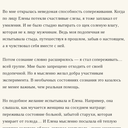
Во мне открылась неведомая способность сопереживания. Когда
по лицу Елены потекли счастливые слезы, я тоже заплакал от
умиления. И не было стыдно вытирать со щек соленую влагу,
которая не к лицу мужчинам. Ведь моя подопечная не
испытывала стыда, путешествуя в прошлом, забыв о настоящем,
а я чувствовал себя вместе с ней.
Потом сознание словно расширилось — я стал сопереживать…
всей группе. Мне было запрещено отходить от своей
подопечной. Но я мысленно желал добра участникам
эксперимента. В необычных состояниях сознания это казалось
не менее важным, чем реальная помощь.
Но подобное желание испытывала и Елена. Например, она
слышала, как мучается женщина на соседнем матраце:
переживала состояние больной, забытой старухи, которая
умирает от голода… И Елена мысленно посылала ей теплую
энергию золотого облака, которое окутывало «душу умершего