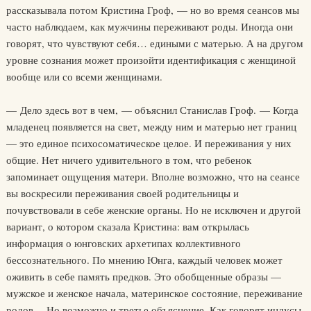
рассказывала потом Кристина Гроф, — но во время сеансов мы
часто наблюдаем, как мужчины переживают роды. Иногда они
говорят, что чувствуют себя… едиными с матерью. А на другом
уровне сознания может произойти идентификация с женщиной
вообще или со всеми женщинами.
— Дело здесь вот в чем, — объяснил Станислав Гроф. — Когда
младенец появляется на свет, между ним и матерью нет границ
— это единое психосоматическое целое. И переживания у них
общие. Нет ничего удивительного в том, что ребенок
запоминает ощущения матери. Вполне возможно, что на сеансе
вы воскресили переживания своей родительницы и
почувствовали в себе женские органы. Но не исключен и другой
вариант, о котором сказала Кристина: вам открылась
информация о юнговских архетипах коллективного
бессознательного. По мнению Юнга, каждый человек может
оживить в себе память предков. Это обобщенные образы —
мужское и женское начала, материнское состояние, переживание
родов… Но возможно и третье объяснение. Как говорят индусы,