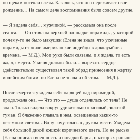
по щекам потекли слезы. Казалось, что она переживает свое
рождение… На самом деле воспоминания были совсем другие.
— Я видела себя… мужчиной, — рассказала она после
сеанса. — Он стоял на верхней площадке пирамиды, у которой
почему-то не было макушки (Елена не знала, что усеченные
пирамиды строили американские индейцы в доколумбовы
времена. — М.Д.). Мои руки были связаны, и я ждала, то есть
ждал, смерти. У меня должны были… вырезать сердце
(действительно существовал такой обряд принесения в жертву
индейским богам, но Елена не знала и об этом. — М.Д.).
После смерти я увидела себя парящей над пирамидой, —
продолжала она. — Что это — душа отделилась от тела? Не
знаю. Только видела вокруг удивительно красивый, золотой
туман. Я блаженно плавала в нем, освещенная каким-то
неземным светом…Вдруг очутилась в другом месте. Увидела
себя большой дикой кошкой коричневого цвета. Но не рысью
(Елена описала внешность и повадки барса, о которых раньше