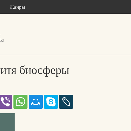
Жанры
итя биосферы