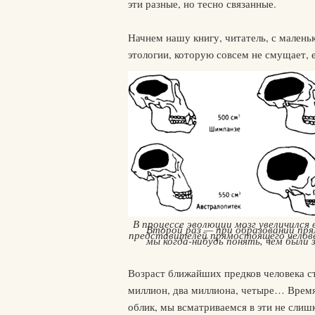
эти разные, но тесно связанные.
Начнем нашу книгу, читатель, с малень
этологии, которую совсем не смущает,
В процессе эволюции мозг увеличился в
Второй раз — при образовании прям
представителей прямостоящего человек
мы когда-нибудь понять, чем были
Возраст ближайших предков человека с
миллион, два миллиона, четыре… Время
облик, мы всматриваемся в эти не слиш