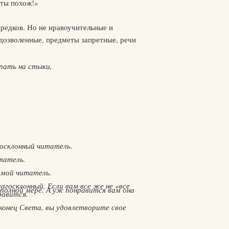
 ты похож!»
предков. Но не нравоучительные и
едозволенные, предметы запретные, речи
упать на стыки,
госклонный читатель.
татель.
 мой читатель.
госклонный. Если вам все же не «все
 полной мере. А уж понравится вам она
равится.
и конец Света, вы удовлетворите свое