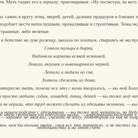
я. Мать тащит его к зеркалу, приговаривая: «Ну посмотри, на кого
с самих в кругу птиц, зверей, детей, далеких пращуров и близких 
 и подобает вести непослушным, проказливым и строптивым. Темы н
страшные, либо нелепые.
 в детстве на луне рожицу, шагали по плитам, стараясь не наст
Совали пальцы в дырки,
Набивали карманы всякой всячиной,
Ловили лягушек и выковыривали червей,
Летали и падали во сне,
Хотели сбежать из дома,
нтересно знать, почему все это с вами творилось, — вы мой Бла
ы просто любите собак, лошадей, птиц, детей — вы тоже мой чи
да не верили, что труд может сделать из обезьяны человека, — вы
 о нашем родстве с обезьянами — вы тоже мой читатель, но Небла
об этом свободная от идеологии наука, — информацию получите в
 — заранее, не зная вас, сказать не могу. Некоторым ой как не пон
ков, вам бы только знать, «чем все это кончится», и не настал л
любопытство и на этот счет.