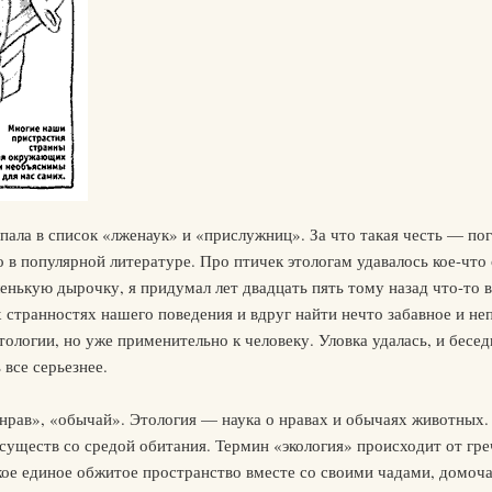
опала в список «лженаук» и «прислужниц». За что такая честь — по
о в популярной литературе. Про птичек этологам удавалось кое-что
енькую дырочку, я придумал лет двадцать пять тому назад что-то в
х странностях нашего поведения и вдруг найти нечто забавное и н
ологии, но уже применительно к человеку. Уловка удалась, и бесе
 все серьезнее.
 «нрав», «обычай». Этология — наука о нравах и обычаях животных.
 существ со средой обитания. Термин «экология» происходит от гр
некое единое обжитое пространство вместе со своими чадами, дом