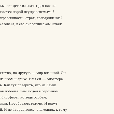
о лет детства значат для нас не
ановятся порой неуправляемыми?
грессивность, страх, соподчинение?
еловека, в его биологическом начале.
детство, по другую — мир внешний. Он
маленьком шарике. Имя ей — биосфера.
ь. Как тут поверить, что на Земле
ов поболее, чем людей в огромном
и биосферы, но ведь особые,
лями, Преобразователями. И вдруг
. И не Творец вовсе, а шкодник, к тому