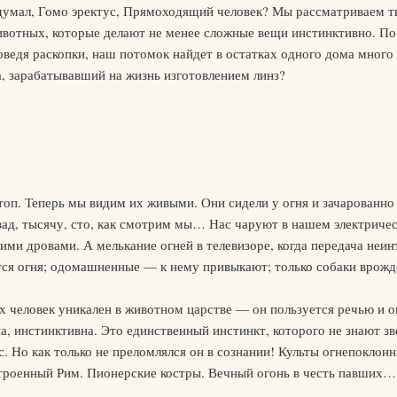
 думал, Гомо эректус, Прямоходящий человек? Мы рассматриваем т
ивотных, которые делают не менее сложные вещи инстинктивно. По 
роведя раскопки, наш потомок найдет в остатках одного дома много
, зарабатывавший на жизнь изготовлением линз?
топ. Теперь мы видим их живыми. Они сидели у огня и зачарованно 
азад, тысячу, сто, как смотрим мы… Нас чаруют в нашем электриче
и дровами. А мелькание огней в телевизоре, когда передача неин
ся огня; одомашненные — к нему привыкают; только собаки врожд
х человек уникален в животном царстве — он пользуется речью и о
на, инстинктивна. Это единственный инстинкт, которого не знают зв
ас. Но как только не преломлялся он в сознании! Культы огнепокло
троенный Рим. Пионерские костры. Вечный огонь в честь павших…