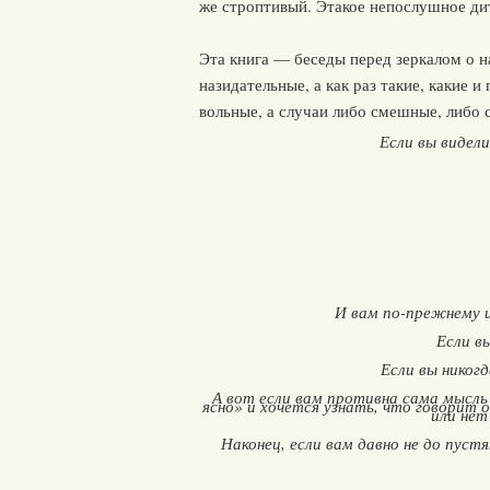
же строптивый. Этакое непослушное дит
Эта книга — беседы перед зеркалом о на
назидательные, а как раз такие, какие
вольные, а случаи либо смешные, либо 
Если вы видели
И вам по-прежнему и
Если в
Если вы никог
А вот если вам противна сама мысль
ясно» и хочется узнать, что говорит 
или нет
Наконец, если вам давно не до пустя