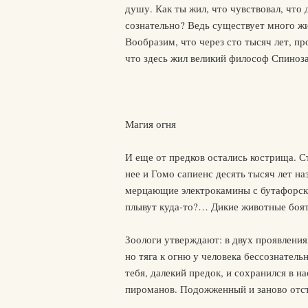
душу. Как ты жил, что чувствовал, что
сознательно? Ведь существует много ж
Вообразим, что через сто тысяч лет, п
что здесь жил великий философ Спиноза
Магия огня
И еще от предков остались кострища. С
нее и Гомо сапиенс десять тысяч лет н
мерцающие электрокамины с бутафорским
плывут куда-то?… Дикие животные боят
Зоологи утверждают: в двух проявления
но тяга к огню у человека бессознатель
тебя, далекий предок, и сохранился в н
пироманов. Подожженный и заново отс