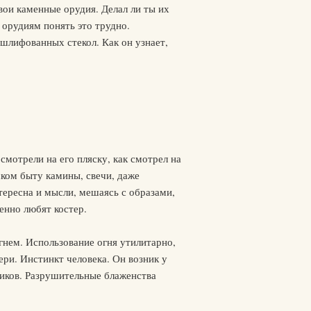
вои каменные орудия. Делал ли ты их
орудиям понять это трудно.
 шлифованных стекол. Как он узнает,
смотрели на его пляску, как смотрел на
ском быту камины, свечи, даже
тересна и мысли, мешаясь с образами,
енно любят костер.
гнем. Использование огня утилитарно,
ери. Инстинкт человека. Он возник у
нников. Разрушительные блаженства