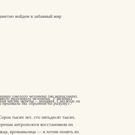
заметно войдем в забавный мир
ании умелого человека (не нарисован).
ного разумного человека. У поздних
евая часть черепа – мощная. Сможем ли
ы признали бы «братом по разуму»?
рок тысяч лет, сто пятьдесят тысяч,
ерепам антропологи восстановили их
льца, кроманьонца — и хотим понять их