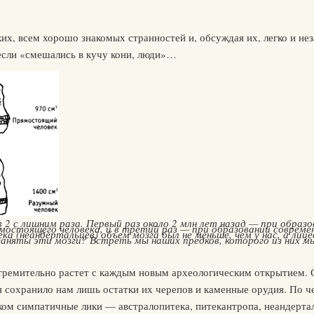
ких, всем хорошо знакомых странностей и, обсуждая их, легко и не
 если «смешались в кучу кони, люди»…
 2 с лишним раза. Первый раз около 2 млн лет назад — при образов
остоящего человека, и в третий раз — при образовании современ
а (неандертальцев) объем мозга был не меньше, чем у нас, а лиц
 заняты эти мозги? Встреть мы наших предков, которого из них м
тремительно растет с каждым новым археологическим открытием. Со
 сохранило нам лишь остатки их черепов и каменные орудия. По ч
ком симпатичные лики — австралопитека, питекантропа, неандерта