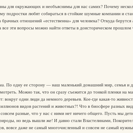
ны для окружающих и необъяснимы для нас самих? Почему нескольк
ему подростки любят собираться в стойкие шумные компании и ст
 брачных отношений «естественна» для человека? Откуда берутся а
а все эти вопросы можно найти ответы в доисторическом прошлом ч
ома. По одну ее сторону — наш маленький домашний мир, семья и 
мотреть. Можно так, что он сразу съежится до тонкой пленки на 
ет: вокруг одни люди да немного деревьев. Кое-где какая-то живност
миллионов видов растений и животных?! Что в биосфере разных вид
 совсем разные, что у нас с ними нет ничего общего. Пусть мы дет
ироды, но ведь вышли же! И давно стали Властелинами, Покорите
дов, вовсе даже не самый многочисленный и совсем не самый нужный