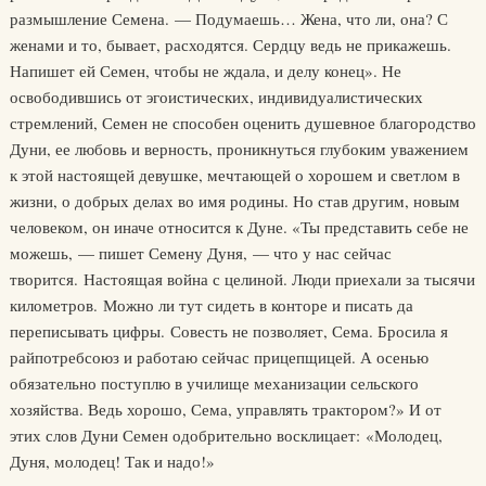
размышление Семена. — Подумаешь… Жена, что ли, она? С
женами и то, бывает, расходятся. Сердцу ведь не прикажешь.
Напишет ей Семен, чтобы не ждала, и делу конец». Не
освободившись от эгоистических, индивидуалистических
стремлений, Семен не способен оценить душевное благородство
Дуни, ее любовь и верность, проникнуться глубоким уважением
к этой настоящей девушке, мечтающей о хорошем и светлом в
жизни, о добрых делах во имя родины. Но став другим, новым
человеком, он иначе относится к Дуне. «Ты представить себе не
можешь, — пишет Семену Дуня, — что у нас сейчас
творится. Настоящая война с целиной. Люди приехали за тысячи
километров. Можно ли тут сидеть в конторе и писать да
переписывать цифры. Совесть не позволяет, Сема. Бросила я
райпотребсоюз и работаю сейчас прицепщицей. А осенью
обязательно поступлю в училище механизации сельского
хозяйства. Ведь хорошо, Сема, управлять трактором?» И от
этих слов Дуни Семен одобрительно восклицает: «Молодец,
Дуня, молодец! Так и надо!»