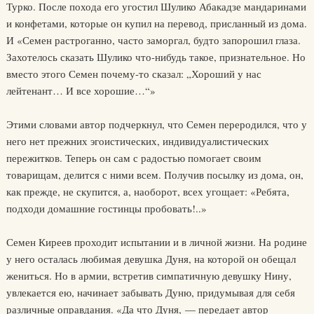
Турко. После похода его угостил Шулико Абакадзе мандаринами
и конфетами, которые он купил на перевод, присланный из дома.
И «Семен растроганно, часто заморгал, будто запорошил глаза.
Захотелось сказать Шулико что-нибудь такое, признательное. Но
вместо этого Семен почему-то сказал: „Хороший у нас
лейтенант… И все хорошие…“»
Этими словами автор подчеркнул, что Семен переродился, что у
него нет прежних эгоистических, индивидуалистических
пережитков. Теперь он сам с радостью помогает своим
товарищам, делится с ними всем. Получив посылку из дома, он,
как прежде, не скупится, а, наоборот, всех угощает: «Ребята,
подходи домашние гостинцы пробовать!..»
Семен Киреев проходит испытании и в личной жизни. На родине
у него осталась любимая девушка Дуня, на которой он обещал
жениться. Но в армии, встретив симпатичную девушку Нину,
увлекается ею, начинает забывать Дуню, придумывая для себя
различные оправдания. «Да что Дуня, — передает автор