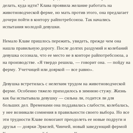
делать, куда идти? Клава проявила желание работать на
животноводческой ферме, но мать против этого, она предлагает
дочери пойти в контору райпотребсоюза. Так начались
испытания молодой девушки.
Немало Клаве пришлось пережить, увидеть, прежде чем она
нашла правильную дорогу. После долгих раздумий и колебаний
девушка осознала, что ее место не в конторе райпотребсоюза, а
на производстве. «Я твердо решила, — говорит она. — пойду на
ферму. Учетчицей или дояркой — все равно».
Девушка встретилась с нелегким трудом на животноводческой
ферме. Особенно тяжело приходилось в зимнюю стужу. Жизнь
как бы испытывала девушку — сильна ли, годится ли для
больших дел. Временами она поддавалась слабости, колебалась,
у нее возникали сомнения в правильности своего выбора. Но все
эти трудности Клаве помогают преодолеть ее новые подруги и
друзья — доярки Эркелей, Чинчей, новый заведующий фермой