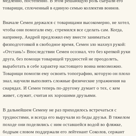
медленно, постепенно. В этом решающую роль сыграли его
товарищи, сплоченный в единую семью коллектив воинов.
Вначале Семен держался с товарищами высокомерно, не хотел,
чтобы они помогали ему, стремился все сделать сам. Когда,
например, Андрей предложил ему вместе заниматься
физподготовкой в свободное время, Семен зло махнул рукой:
«Отстань!» Впоследствии Семен осознал, что без крепкой руки
друга, без помощи товарищей трудностей не преодолеть,
выработать в себе характер настоящего воина невозможно.
Товарищи помогли ему освоить топографию, которую он плохо
знал, научили выполнять сложные физические упражнения на
снарядах. И Семен теперь по-другому думает о тех, с кем
живет, служит, считая их хорошими друзьями.
В дальнейшем Семену не раз приходилось встречаться с
трудностями, и всегда его выручали из беды друзья. В тяжелом
походе они поделились с ним оставшейся водой во фляжке,
бодрым словом поддержали его лейтенант Соколов, сержант