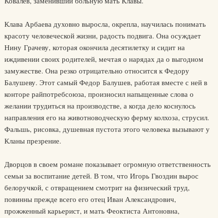
Ковалев, заменивший больную мать Клавы.
Клава Арбаева духовно выросла, окрепла, научилась понимать
красоту человеческой жизни, радость подвига. Она осуждает
Нину Грачеву, которая окончила десятилетку и сидит на
иждивении своих родителей, мечтая о нарядах да о выгодном
замужестве. Она резко отрицательно относится к Федору
Балушеву. Этот самый Федор Балушев, работая вместе с ней в
конторе райпотребсоюза, произносил напыщенные слова о
желании трудиться на производстве, а когда дело коснулось
направления его на животноводческую ферму колхоза, струсил.
Фальшь, рисовка, душевная пустота этого человека вызывают у
Кланы презрение.
Дворцов в своем романе показывает огромную ответственность
семьи за воспитание детей. В том, что Игорь Гвоздин вырос
белоручкой, с отвращением смотрит на физический труд,
повинны прежде всего его отец Иван Александрович,
прожженный карьерист, и мать Феоктиста Антоновна,