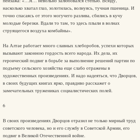
пейзажа: «…Я… невольно залюбовался степью. Всюду,
насколько хватал глаз, золотилась, волнуясь, тучная пшеница. И
точно спасаясь от этого могучего разлива, сбились в кучу
молодые березки. Вдали то там, то здесь плыли в волнах
струящегося воздуха комбайны».
На Алтае работает много славных хлеборобов, успехи которых
вызывают законною гордость всего народа. Их дела, их
героический подвиг в борьбе за выполнение решений партии по
подъему сельского хозяйства еще слабо отражены в
художественных произведениях. И надо надеяться, что Дворцов,
в своих будущих книгах ярко, правдиво расскажет о
замечательных тружениках социалистических полей.
6
В своих произведениях Дворцов отразил не только мирный труд
советского человека, но и его службу в Советской Армии, его
подвиг в Великой Отечественной войне.