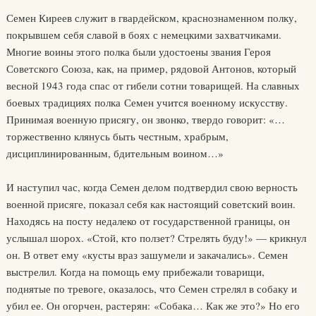
Семен Киреев служит в гвардейском, краснознаменном полку,
покрывшем себя славой в боях с немецкими захватчиками.
Многие воины этого полка были удостоены звания Героя
Советского Союза, как, на пример, рядовой Антонов, который
весной 1943 года спас от гибели сотни товарищей. На славных
боевых традициях полка Семен учится военному искусству.
Принимая военную присягу, он звонко, твердо говорит: «…
торжественно клянусь быть честным, храбрым,
дисциплинированным, бдительным воином…»
И наступил час, когда Семен делом подтвердил свою верность
военной присяге, показал себя как настоящий советский воин.
Находясь на посту недалеко от государственной границы, он
услышал шорох. «Стой, кто ползет? Стрелять буду!» — крикнул
он. В ответ ему «кусты враз зашумели и закачались». Семен
выстрелил. Когда на помощь ему прибежали товарищи,
поднятые по тревоге, оказалось, что Семен стрелял в собаку и
убил ее. Он огорчен, растерян: «Собака… Как же это?» Но его