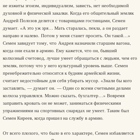
не изжиты эгоизм, индивидуализм, зависть, нет необходимой
духовной и физической закалки. Когда его общительный земляк
Андрей Полозов делится с товарищами гостинцами, Семен
думает. «А это уж зря… Мать старалась, пекла, а он раздает
направо и налево. Потом у меня станет просить. Он такой…»
Семен завидует тому, что Андрея назначили старшим вагона,
когда они ехали в армию. Ему кажется, что он, бывший
колхозный счетовод, лучше умеет обращаться с людьми, чем его
земляк, потому что у него культурный уровень выше. Семен
пренебрежительно относится к будням армейской жизни,
считает недостойным для себя убирать мусор. «Знали бы кого
заставлять, — думает он. — Один со всеми счетными делами
колхоза управлялся. Можно сказать, бухгалтер…» Вовремя
заправить кровать он не может, заниматься физическими
упражнениями на спортивных снарядах не умеет. Таким был
Семен Киреев, когда пришел на службу в армию.
От всего плохого, что было в его характере, Семен избавляется