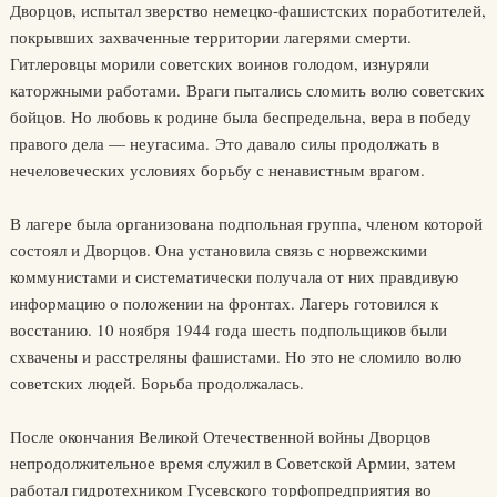
Дворцов, испытал зверство немецко-фашистских поработителей,
покрывших захваченные территории лагерями смерти.
Гитлеровцы морили советских воинов голодом, изнуряли
каторжными работами. Враги пытались сломить волю советских
бойцов. Но любовь к родине была беспредельна, вера в победу
правого дела — неугасима. Это давало силы продолжать в
нечеловеческих условиях борьбу с ненавистным врагом.
В лагере была организована подпольная группа, членом которой
состоял и Дворцов. Она установила связь с норвежскими
коммунистами и систематически получала от них правдивую
информацию о положении на фронтах. Лагерь готовился к
восстанию. 10 ноября 1944 года шесть подпольщиков были
схвачены и расстреляны фашистами. Но это не сломило волю
советских людей. Борьба продолжалась.
После окончания Великой Отечественной войны Дворцов
непродолжительное время служил в Советской Армии, затем
работал гидротехником Гусевского торфопредприятия во