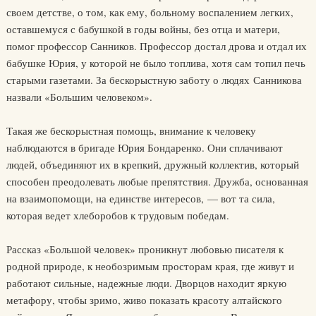
своем детстве, о том, как ему, больному воспалением легких,
оставшемуся с бабушкой в годы войны, без отца и матери,
помог профессор Санников. Профессор достал дрова и отдал их
бабушке Юрия, у которой не было топлива, хотя сам топил печь
старыми газетами. За бескорыстную заботу о людях Санникова
назвали «Большим человеком».
Такая же бескорыстная помощь, внимание к человеку
наблюдаются в бригаде Юрия Бондаренко. Они сплачивают
людей, объединяют их в крепкий, дружный коллектив, который
способен преодолевать любые препятствия. Дружба, основанная
на взаимопомощи, на единстве интересов, — вот та сила,
которая ведет хлеборобов к трудовым победам.
Рассказ «Большой человек» проникнут любовью писателя к
родной природе, к необозримым просторам края, где живут и
работают сильные, надежные люди. Дворцов находит яркую
метафору, чтобы зримо, живо показать красоту алтайского