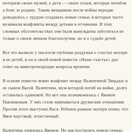
потеряли своих мужей, а дети — своих отцов, которые погибли
а боях за родину. Таким женщинам после войны нередко
доводилось с трудом создавать новые семьи, в которых часто
возникали конфликты между детьми и отчимами. В этих
сложных обстоятельствах они были вынуждены заботиться не
только о своем личном благополучии, но и о судьбе детей.
Все это вызвало у писателя глубокие раздумья о счастье матери
и ее детей, и он в своей новой повести «Наше счастье» дал
ответ на животрепещущие вопросы времени.
В основе повести лежит конфликт между Валентиной Твердых и
ее сыном Васей. Валентина, муж которой погиб на войне, долго
оставалась одинокой. Но вот она познакомилась с Яковом
Павлюковым. У них стали завязываться дружеские отношения.
Против этого выступил Вася. Ребенок раньше матери понял, что
Яков черствый, эгоистичный.
Валентина увлеклась Яковом. Но как построить новую семью,