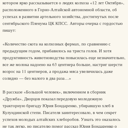
котором ярко рассказывается о людях колхоза «12 лет Октября»,
расположенного в Горно-Алтайской автономной области, об
успехах в развитии артельного хозяйства, достигнутых после
сентябрьского Пленума ЦК КПСС. Авторы очерка с гордостью
пишут:
«Количество скота на колхозных фермах, по сравнению с
предыдущим годом, прибавилось на триста голов. И хотя
продуктивность животноводства повысилась еще незначительно,
все же молока надоено на 63 центнера больше, настриг шерсти
возрос на 11 центнеров, а продажа мяса увеличилась даже
солидно — без малого в два раза…»
В рассказе «Большой человек», включенном в сборник
«Дружба», Дворцов показал передовую молодежную
тракторную бригаду Юрия Бондаренко, убиравшую хлеб в
Кулундинской степи. Писателя заинтересовало, в чем секрет
успехов молодых алтайских хлеборобов. Узнать это оказалось
не так легко, но писателю помог рассказ Юрия Бондаренко о