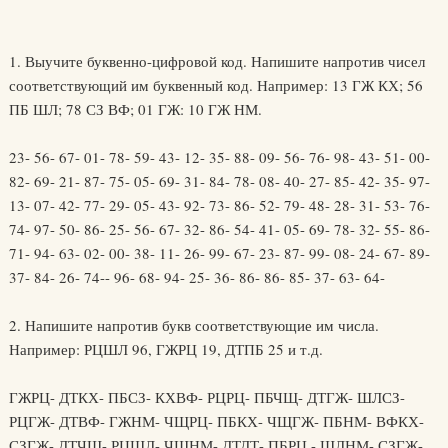
1. Выучите буквенно-цифровой код. Напишите напротив чисел
соответствующий им буквенный код. Например: 13 ГЖ КХ; 56
ПБ ШЛ; 78 СЗ ВФ; 01 ГЖ: 10 ГЖ НМ.
23- 56- 67- 01- 78- 59- 43- 12- 35- 88- 09- 56- 76- 98- 43- 51- 00-
82- 69- 21- 87- 75- 05- 69- 31- 84- 78- 08- 40- 27- 85- 42- 35- 97-
13- 07- 42- 77- 29- 05- 43- 92- 73- 86- 52- 79- 48- 28- 31- 53- 76-
74- 97- 50- 86- 25- 56- 67- 32- 86- 54- 41- 05- 69- 78- 32- 55- 86-
71- 94- 63- 02- 00- 38- 11- 26- 99- 67- 23- 87- 99- 08- 24- 67- 89-
37- 84- 26- 74-- 96- 68- 94- 25- 36- 86- 86- 85- 37- 63- 64-
2. Напишите напротив букв соответствующие им числа.
Например: РЦШЛ 96, ГЖРЦ 19, ДТПБ 25 и т.д.
ГЖРЦ- ДТКХ- ПБСЗ- КХВФ- РЦРЦ- ПБЧЩ- ДТГЖ- ШЛСЗ-
РЦГЖ- ДТВФ- ГЖНМ- ЧЩРЦ- ПБКХ- ЧЩГЖ- ПБНМ- ВФКХ-
СЗГЖ- ДТЧЩ- РЦШЛ- ЧЩНМ- ДТДТ- ПБРЦ - ШЛНМ- СЗГЖ-