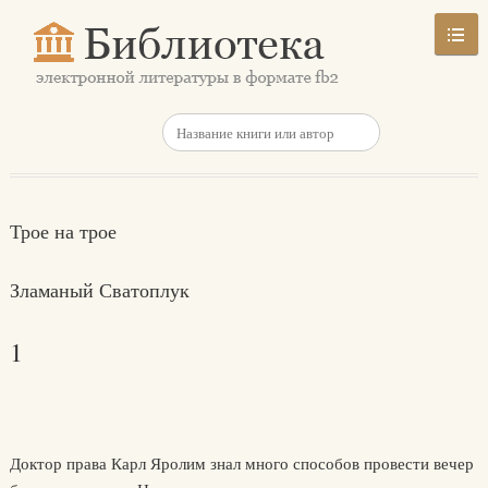
Трое на трое
Зламаный Сватоплук
1
Доктор права Карл Яролим знал много способов провести вечер