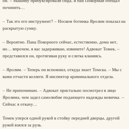
он. – Машину прибуксировали сюда, и пан Покорный обещал
починить…
– Так это его инструмент? – Носком ботинка Яролим показал на
раскрытую сумку.
– Вероятно. Пана Покорного сейчас, естественно, дома нет,
но… впрочем, я вас задерживаю, извините! Адвокат Томек, –
представился он, протягивая руку и слегка кланяясь.
– Яролим. – Теперь он вспомнил, откуда знает Томска. – Мы с
вами отчасти коллеги. Я инспектор криминального отдела.
– Не припоминаю. – Адвокат пристально посмотрел в лицо
Яролима, чем задел самолюбие подающего надежды новичка. –
Сейчас я откачу…
Томек уперся одной рукой в стойку передней дверцы, другой
рукой взялся за руль.