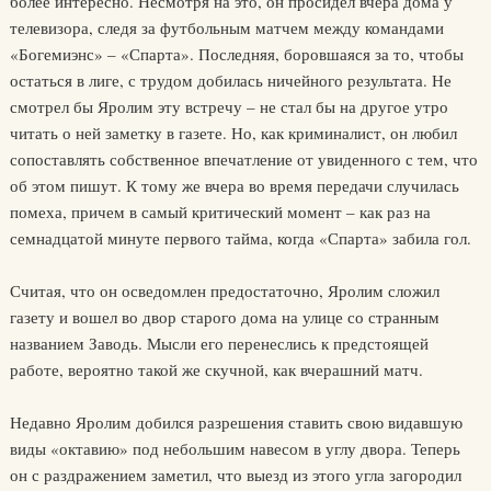
более интересно. Несмотря на это, он просидел вчера дома у
телевизора, следя за футбольным матчем между командами
«Богемиэнс» – «Спарта». Последняя, боровшаяся за то, чтобы
остаться в лиге, с трудом добилась ничейного результата. Не
смотрел бы Яролим эту встречу – не стал бы на другое утро
читать о ней заметку в газете. Но, как криминалист, он любил
сопоставлять собственное впечатление от увиденного с тем, что
об этом пишут. К тому же вчера во время передачи случилась
помеха, причем в самый критический момент – как раз на
семнадцатой минуте первого тайма, когда «Спарта» забила гол.
Считая, что он осведомлен предостаточно, Яролим сложил
газету и вошел во двор старого дома на улице со странным
названием Заводь. Мысли его перенеслись к предстоящей
работе, вероятно такой же скучной, как вчерашний матч.
Недавно Яролим добился разрешения ставить свою видавшую
виды «октавию» под небольшим навесом в углу двора. Теперь
он с раздражением заметил, что выезд из этого угла загородил