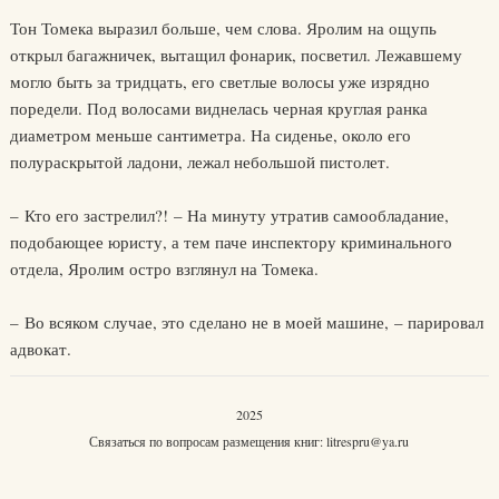
Тон Томека выразил больше, чем слова. Яролим на ощупь
открыл багажничек, вытащил фонарик, посветил. Лежавшему
могло быть за тридцать, его светлые волосы уже изрядно
поредели. Под волосами виднелась черная круглая ранка
диаметром меньше сантиметра. На сиденье, около его
полураскрытой ладони, лежал небольшой пистолет.
– Кто его застрелил?! – На минуту утратив самообладание,
подобающее юристу, а тем паче инспектору криминального
отдела, Яролим остро взглянул на Томека.
– Во всяком случае, это сделано не в моей машине, – парировал
адвокат.
2025
Связаться по вопросам размещения книг:
litrespru@ya.ru