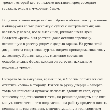
«рено», который кто-то неловко поставил перед соседним
гаражом, рядом с мусорным баком.
Водителя «рено» нигде не было. Яролим обошел вокруг машины
и обнаружил только раскрытую сумку с инструментами; она
валялась у колеса, возле высохшей, ржавого цвета лужи.
Владелец «рено» был растяпа: даже оставил переноску,
включенную в розетку рядом с дверью гаража. На ручке этой
двери висела спортивная куртка, видимо принадлежавшая тому
же хозяину. Яролим закурил, мысленно составляя
оскорбительные фразы, какими он встретит нахального
владельца «рено».
Сигарета была выкурена, время шло, и Яролим попытался сам
откатить «рено» в сторону. Взялся за ручку дверцы – заперто,
тогда он написал на бумажке несколько ядовитых слов, сунул
записочку под стеклоочиститель, но решил подождать еще пять
минут, после чего – что поделаешь – на работу придется пилить
пешком и потом весь день клянчить машину в транспортном