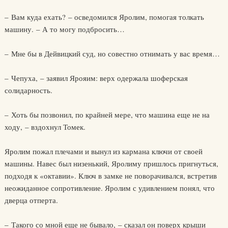
– Вам куда ехать? – осведомился Яролим, помогая толкать
машину. – А то могу подбросить…
– Мне бы в Дейвицкий суд, но совестно отнимать у вас время…
– Чепуха, – заявил Ярояим: верх одержала шоферская
солидарность.
– Хоть бы позвонил, по крайней мере, что машина еще не на
ходу, – вздохнул Томек.
Яролим пожал плечами и вынул из кармана ключи от своей
машины. Навес был низенький, Яролиму пришлось пригнуться,
подходя к «октавии». Ключ в замке не поворачивался, встретив
неожиданное сопротивление. Яролим с удивлением понял, что
дверца отперта.
– Такого со мной еще не бывало, – сказал он поверх крыши