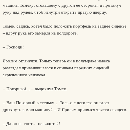
машины Томеку, стоявшему с другой ее стороны, и протянул
руку над рулем, чтоб изнутри открыть правую дверцу.
Томек, садясь, хотел было положить портфель на заднее сиденье
– вдруг рука его замерла на полдороге.
– Господи!
Яролим оглянулся. Только теперь он в полумраке навеса
разглядел привалившегося к спинкам передних сидений
скрюченного человека.
– Покорный… – выдохнул Томек.
– Ваш Покорный в стельку… Только с чего это он залез
дрыхнуть в мою машину? – И Яролим принялся трясти спящего.
– Да он не спит… не видите?!