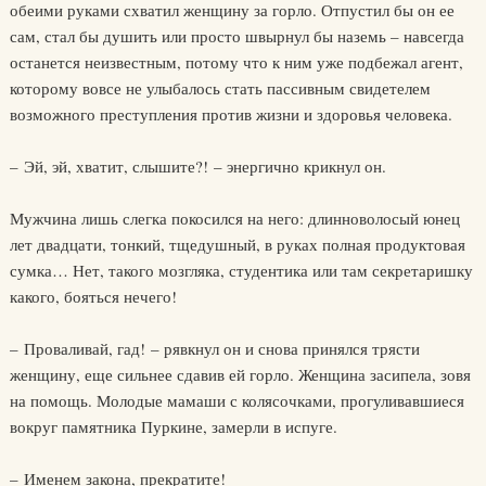
обеими руками схватил женщину за горло. Отпустил бы он ее
сам, стал бы душить или просто швырнул бы наземь – навсегда
останется неизвестным, потому что к ним уже подбежал агент,
которому вовсе не улыбалось стать пассивным свидетелем
возможного преступления против жизни и здоровья человека.
– Эй, эй, хватит, слышите?! – энергично крикнул он.
Мужчина лишь слегка покосился на него: длинноволосый юнец
лет двадцати, тонкий, тщедушный, в руках полная продуктовая
сумка… Нет, такого мозгляка, студентика или там секретаришку
какого, бояться нечего!
– Проваливай, гад! – рявкнул он и снова принялся трясти
женщину, еще сильнее сдавив ей горло. Женщина засипела, зовя
на помощь. Молодые мамаши с колясочками, прогуливавшиеся
вокруг памятника Пуркине, замерли в испуге.
– Именем закона, прекратите!