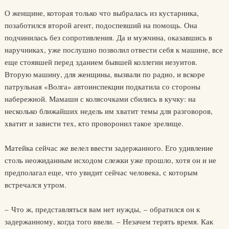
О женщине, которая только что выбралась из кустарника,
позаботился второй агент, подоспевший на помощь. Она
подчинилась без сопротивления. Да и мужчина, оказавшись в
наручниках, уже послушно позволил отвести себя к машине, все
еще стоявшей перед зданием бывшей коллегии иезуитов.
Вторую машину, для женщины, вызвали по радио, и вскоре
патрульная «Волга» автоинспекции подкатила со стороны
набережной. Мамаши с колясочками сбились в кучку: на
несколько ближайших недель им хватит темы для разговоров,
хватит и зависти тех, кто проворонил такое зрелище.
Матейка сейчас же велел ввести задержанного. Его удивление
столь неожиданным исходом слежки уже прошло, хотя он и не
предполагал еще, что увидит сейчас человека, с которым
встречался утром.
– Что ж, представляться вам нет нужды, – обратился он к
задержанному, когда того ввели. – Незачем терять время. Как