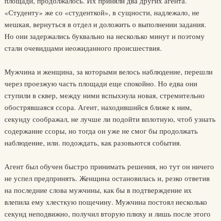
площади, продолжалось. Их приняли два других агента.
«Студенту» же со «студенткой», в сущности, надлежало, не
мешкая, вернуться в отдел и доложить о выполнении задания.
Но они задержались буквально на несколько минут и поэтому
стали очевидцами неожиданного происшествия.
Мужчина и женщина, за которыми велось наблюдение, перешли
через проезжую часть площади еще спокойно. Но едва они
ступили в сквер, между ними вспыхнула новая, стремительно
обострявшаяся ссора. Агент, находившийся ближе к ним,
секунду соображал, не лучше ли подойти вплотную, чтоб узнать
содержание ссоры, но тогда он уже не смог бы продолжать
наблюдение, или. подождать, как разовьются события.
Агент был обучен быстро принимать решения, но тут он ничего
не успел предпринять. Женщина остановилась и, резко ответив
на последние слова мужчины, как бы в подтверждение их
влепила ему хлесткую пощечину. Мужчина постоял несколько
секунд неподвижно, получил вторую плюху и лишь после этого