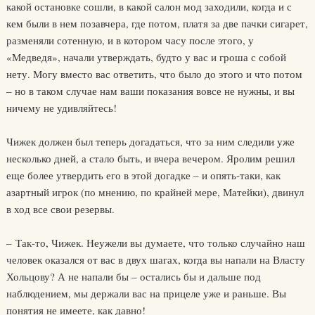
какой остановке сошли, в какой салон мод заходили, когда и с
кем были в нем позавчера, где потом, платя за две пачки сигарет,
разменяли сотенную, и в котором часу после этого, у
«Медведя», начали утверждать, будто у вас и гроша с собой
нету. Могу вместо вас ответить, что было до этого и что потом
– но в таком случае нам ваши показания вовсе не нужны, и вы
ничему не удивляйтесь!
Чижек должен был теперь догадаться, что за ним следили уже
несколько дней, а стало быть, и вчера вечером. Яролим решил
еще более утвердить его в этой догадке – и опять-таки, как
азартный игрок (по мнению, по крайней мере, Матейки), двинул
в ход все свои резервы.
– Так-то, Чижек. Неужели вы думаете, что только случайно наш
человек оказался от вас в двух шагах, когда вы напали на Власту
Хольцову? А не напали бы – остались бы и дальше под
наблюдением, мы держали вас на прицеле уже и раньше. Вы
понятия не имеете, как давно!