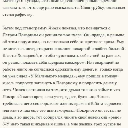
Матейку: он угадал, что Ломикар способен раньше времени
высказать то, что еще рано высказывать. Сняв трубку, он вызвал
стенографистку.
Затем под стенограмму Чижек показал, что повидаться с
Петром Покорным он решил только вчера. Он, правда, и раньше
об этом подумывал, но не назначал себе конкретного срока. Ему
не хотелось потерять расположения шикарной и любвеобильной
Власты Хольцовой, и чтобы чувствовать себя с ней на равных,
он решил показать себя щедрым кавалером. Из товарищей по
работе никто не согласился одолжить ему денег, и, только когда
он уже сидел «У Маленького медведя», ему пришла в голову
мысль попросту заглянуть к Покорному и попросить денег у
него. Чижек настаивал на том, что думал только о займе и что
Покорный нагло врет, если утверждает, будто он, Чижек,
требовал с него свою долю от давних краж в «Тойота-сервисе»,
или как-то там еще его шантажировал. Покорного он застал не
дома, а во дворе, тот собирался чинить свой новенький «рено»
(«У него такая шикарная машина, а мне жалких трех кусков не