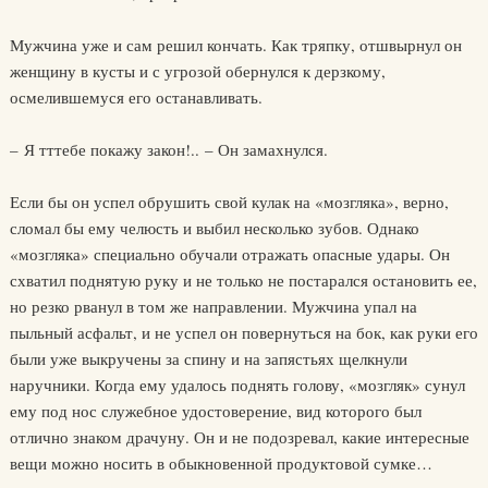
Мужчина уже и сам решил кончать. Как тряпку, отшвырнул он
женщину в кусты и с угрозой обернулся к дерзкому,
осмелившемуся его останавливать.
– Я тттебе покажу закон!.. – Он замахнулся.
Если бы он успел обрушить свой кулак на «мозгляка», верно,
сломал бы ему челюсть и выбил несколько зубов. Однако
«мозгляка» специально обучали отражать опасные удары. Он
схватил поднятую руку и не только не постарался остановить ее,
но резко рванул в том же направлении. Мужчина упал на
пыльный асфальт, и не успел он повернуться на бок, как руки его
были уже выкручены за спину и на запястьях щелкнули
наручники. Когда ему удалось поднять голову, «мозгляк» сунул
ему под нос служебное удостоверение, вид которого был
отлично знаком драчуну. Он и не подозревал, какие интересные
вещи можно носить в обыкновенной продуктовой сумке…