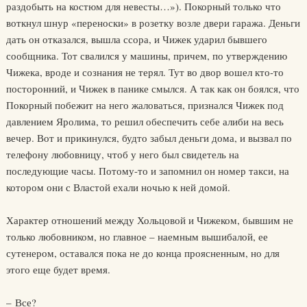
раздобыть на костюм для невесты…»). Покорный только что
воткнул шнур «переноски» в розетку возле двери гаража. Деньги
дать он отказался, вышла ссора, и Чижек ударил бывшего
сообщника. Тот свалился у машины, причем, по утверждению
Чижека, вроде и сознания не терял. Тут во двор вошел кто-то
посторонний, и Чижек в панике смылся. А так как он боялся, что
Покорный побежит на него жаловаться, признался Чижек под
давлением Яролима, то решил обеспечить себе алиби на весь
вечер. Вот и прикинулся, будто забыл деньги дома, и вызвал по
телефону любовницу, чтоб у него был свидетель на
последующие часы. Потому-то и запомнил он номер такси, на
котором они с Властой ехали ночью к ней домой.
Характер отношений между Хольцовой и Чижеком, бывшим не
только любовником, но главное – наемным вышибалой, ее
сутенером, оставался пока не до конца проясненным, но для
этого еще будет время.
– Все?