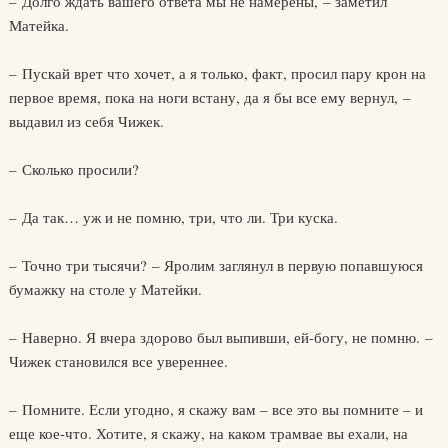
– Долго ждать вашего ответа мы не намерены, – заметил
Матейка.
– Пускай врет что хочет, а я только, факт, просил пару крон на
первое время, пока на ноги встану, да я бы все ему вернул, –
выдавил из себя Чижек.
– Сколько просили?
– Да так… уж и не помню, три, что ли. Три куска.
– Точно три тысячи? – Яролим заглянул в первую попавшуюся
бумажку на столе у Матейки.
– Наверно. Я вчера здорово был выпивши, ей-богу, не помню. –
Чижек становился все увереннее.
– Помните. Если угодно, я скажу вам – все это вы помните – и
еще кое-что. Хотите, я скажу, на каком трамвае вы ехали, на