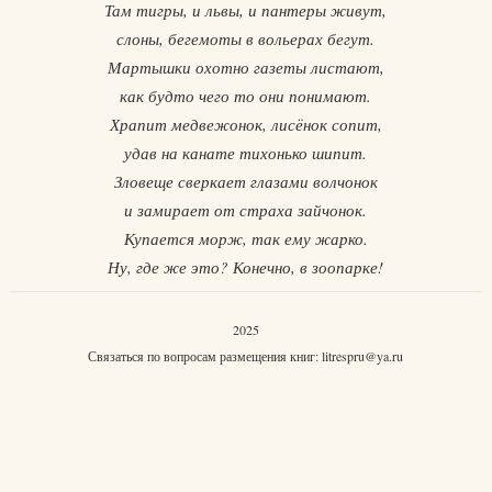
Там тигры, и львы, и пантеры живут,
слоны, бегемоты в вольерах бегут.
Мартышки охотно газеты листают,
как будто чего то они понимают.
Храпит медвежонок, лисёнок сопит,
удав на канате тихонько шипит.
Зловеще сверкает глазами волчонок
и замирает от страха зайчонок.
Купается морж, так ему жарко.
Ну, где же это? Конечно, в зоопарке!
2025
Связаться по вопросам размещения книг:
litrespru@ya.ru