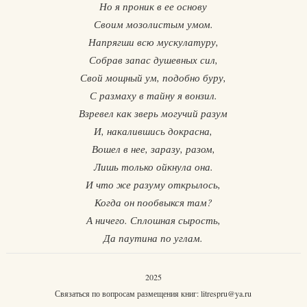
Но я проник в ее основу
Своим мозолистым умом.
Напрягши всю мускулатуру,
Собрав запас душевных сил,
Свой мощный ум, подобно буру,
С размаху в тайну я вонзил.
Взревел как зверь могучий разум
И, накалившись докрасна,
Вошел в нее, заразу, разом,
Лишь только ойкнула она.
И что же разуму открылось,
Когда он пообвыкся там?
А ничего. Сплошная сырость,
Да паутина по углам.
2025
Связаться по вопросам размещения книг:
litrespru@ya.ru