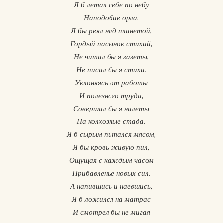
Я б летал себе по небу
Наподобие орла.
Я бы реял над планетой,
Гордый пасынок стихий,
Не читал бы я газеты,
Не писал бы я стихи.
Уклоняясь от работы
И полезного труда,
Совершал бы я налеты
На колхозные стада.
Я б сырым питался мясом,
Я бы кровь живую пил,
Ощущая с каждым часом
Прибавленье новых сил.
А напившись и наевшись,
Я б ложился на матрас
И смотрел бы не мигая