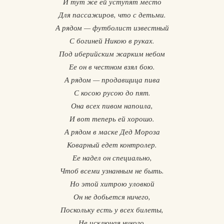
И тут же ей уступят место
Для пассажиров, что с детьми.
А рядом — футболист известный
С богиней Никою в руках.
Под иберийским жарким небом
Ее он в честном взял бою.
А рядом — продавщица пива
С косою русою до пят.
Она всех пивом напоила,
И вот теперь ей хорошо.
А рядом в маске Дед Мороза
Коварный едет контролер.
Ее надел он специально,
Чтоб всеми узнанным не быть.
Но этой хитрою уловкой
Он не добьется ничего,
Поскольку есть у всех билеты,
Не исключая никого.