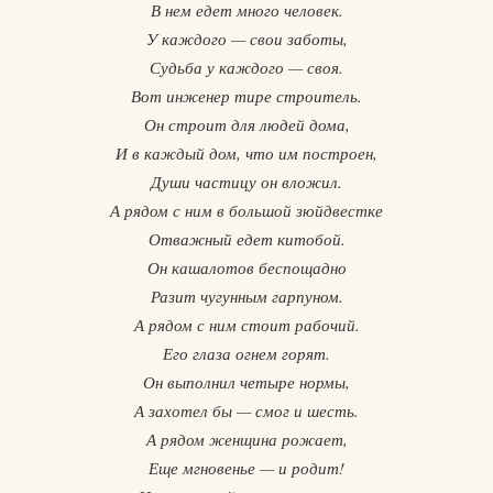
В нем едет много человек.
У каждого — свои заботы,
Судьба у каждого — своя.
Вот инженер тире строитель.
Он строит для людей дома,
И в каждый дом, что им построен,
Души частицу он вложил.
А рядом с ним в большой зюйдвестке
Отважный едет китобой.
Он кашалотов беспощадно
Разит чугунным гарпуном.
А рядом с ним стоит рабочий.
Его глаза огнем горят.
Он выполнил четыре нормы,
А захотел бы — смог и шесть.
А рядом женщина рожает,
Еще мгновенье — и родит!