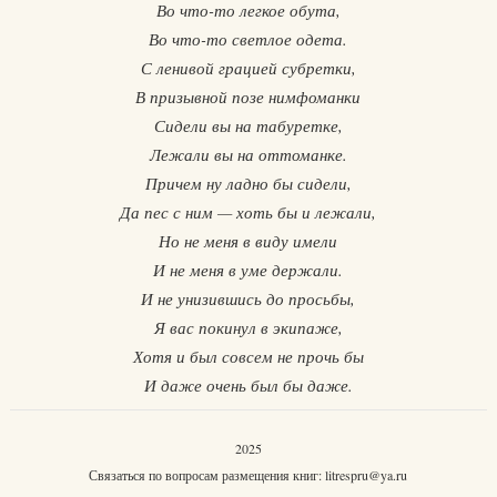
Во что-то легкое обута,
Во что-то светлое одета.
С ленивой грацией субретки,
В призывной позе нимфоманки
Сидели вы на табуретке,
Лежали вы на оттоманке.
Причем ну ладно бы сидели,
Да пес с ним — хоть бы и лежали,
Но не меня в виду имели
И не меня в уме держали.
И не унизившись до просьбы,
Я вас покинул в экипаже,
Хотя и был совсем не прочь бы
И даже очень был бы даже.
2025
Связаться по вопросам размещения книг:
litrespru@ya.ru