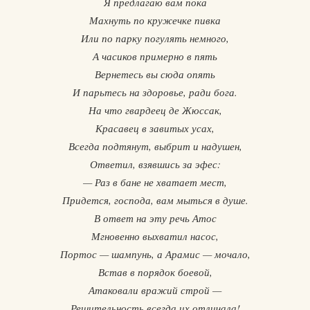
Я предлагаю вам пока
Махнуть по кружечке пивка
Или по парку погулять немного,
А часиков примерно в пять
Вернетесь вы сюда опять
И парьтесь на здоровье, ради бога.
На что гвардеец де Жюссак,
Красавец в завитых усах,
Всегда подтянут, выбрит и надушен,
Ответил, взявшись за эфес:
— Раз в бане не хватает мест,
Придется, господа, вам мыться в душе.
В ответ на эту речь Атос
Мгновенно выхватил насос,
Портос — шампунь, а Арамис — мочало,
Встав в порядок боевой,
Атаковали вражий строй —
Решительность всегда их отличала!