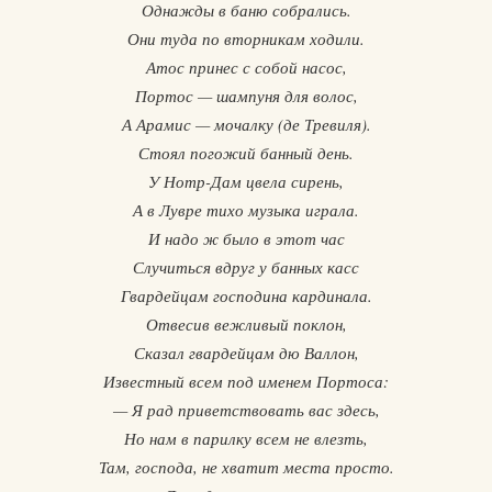
Однажды в баню собрались.
Они туда по вторникам ходили.
Атос принес с собой насос,
Портос — шампуня для волос,
А Арамис — мочалку (де Тревиля).
Стоял погожий банный день.
У Нотр-Дам цвела сирень,
А в Лувре тихо музыка играла.
И надо ж было в этот час
Случиться вдруг у банных касс
Гвардейцам господина кардинала.
Отвесив вежливый поклон,
Сказал гвардейцам дю Валлон,
Известный всем под именем Портоса:
— Я рад приветствовать вас здесь,
Но нам в парилку всем не влезть,
Там, господа, не хватит места просто.