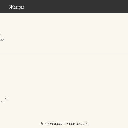
Жанры
л…“
Я в юности во сне летал