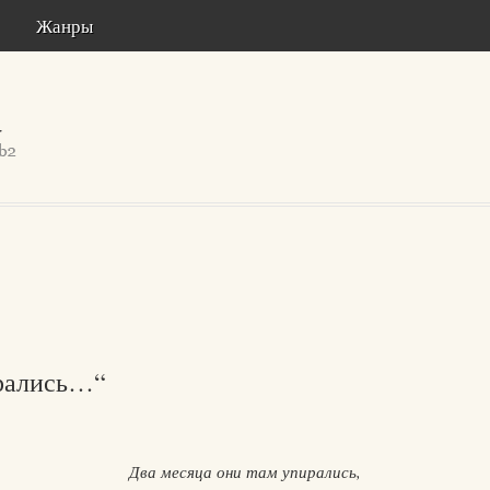
Жанры
ирались…“
Два месяца они там упирались,