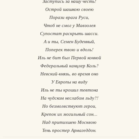
Заступись за нашу честь!
Острой шашкою своею
Порази врага Руси,
Чтоб не смог у Мавзолея
Супостат раскрыть шасси.
А и ты, Семен Буденный,
Поперек твою и вдоль!
Иль не бит был Первой конной
Федеральный канцлер Коль?
Невский-князь, во время оно
У Европы на виду
Иль не ты крошил тевтона
На чудском неслабом льду?!
Но безмолвствуют герои,
Крепок их могильный сон…
Над притихшею Москвою
Тень простер Армагеддон.