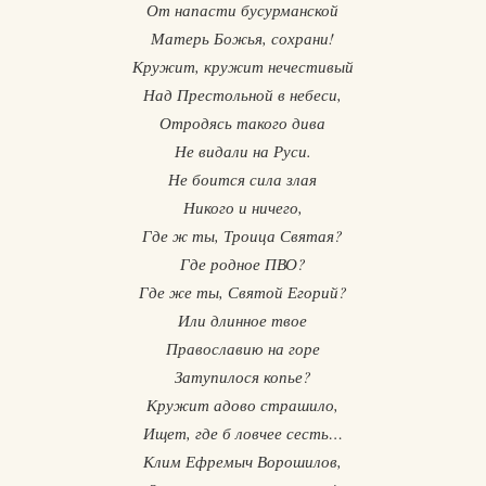
От напасти бусурманской
Матерь Божья, сохрани!
Кружит, кружит нечестивый
Над Престольной в небеси,
Отродясь такого дива
Не видали на Руси.
Не боится сила злая
Никого и ничего,
Где ж ты, Троица Святая?
Где родное ПВО?
Где же ты, Святой Егорий?
Или длинное твое
Православию на горе
Затупилося копье?
Кружит адово страшило,
Ищет, где б ловчее сесть…
Клим Ефремыч Ворошилов,