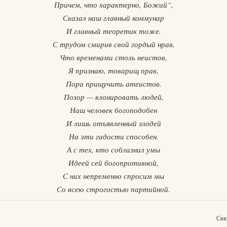
Причем, что характерно, Божий“,
Сказал наш главный коммунар
И главный теоретик тоже.
С трудом смирив свой гордый нрав,
Что временами столь неистов,
Я признаю, товарищ прав,
Пора прищучить атеистов.
Позор — клонировать людей,
Наш человек богоподобен
И лишь отъявленный злодей
На эти гадости способен.
А с тех, кто соблазнил умы
Идеей сей богопротивной,
С них непременно спросим мы
Со всею строгостью партийной.
Свя