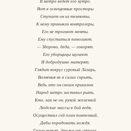
В метро ведет его нутро.
Вот в освещенные просторы
Ступает он из темноты,
К нему привыкли контролеры,
Его не трогают менты.
Ему спуститься помогают.
— Здорово, деда, — говорят.
Его уборщицы шугают
И добродушно матерят.
Глядит вокруг суровый Лазарь,
Волнения не в силах скрыть,
Ведь это он своим приказом
Народ метро заставил рыть.
Кто, как не он, рукой железной
Людские массы в бой ведя,
Осуществил сей план помпезный,
Дабы порадовать вождя.
Глуша коньяк, дрожа от страха,