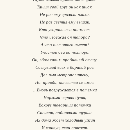
Тащил свой груз он как ишак,
Не раз ему грозила плаха,
Не раз светил ему вышак.
Кто укорить его посмеет,
Что избежал он топора?
А что он с этого имеет?
Участок два на полтора.
Он, лбом своим пробивший стену,
Согнувший всех в бараний рог,
Дал имя метрополитену,
Но, правда, отчества не смог.
…Вновь погружается в потемки
Наркома черная душа,
Вокруг товарищи потомки
Спешат, подошвами шурша.
Их дома ждет холодный ужин
И коитус, если повезет.