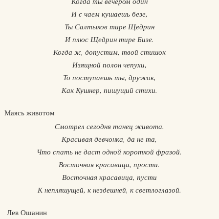
Когда ты вечером один
И с чаем кушаешь безе,
Ты Салтыков тире Щедрин
И плюс Щедрин тире Бизе.
Когда ж, допустим, твой стишок
Изящной полон чепухи,
То поступаешь ты, дружок,
Как Кушнер, пишущий стихи.
Маясь животом
Смотрел сегодня танец живота.
Красивая девчонка, да не та,
Что спать не даст одной короткой фразой.
Восточная красавица, прости.
Восточная красавица, пусти
К непляшущей, к нездешней, к светлоглазой.
Лев Ошанин