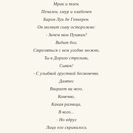
Мрак и тлен.
Печален, хмур и озабочен
Барон Луи де Геккерен.
Он молвит сыну осторожно:
- Зачем нам Пушкин?
Видит бог,
Стреляться с кем угодно можно,
Ты в Доризо стрельни,
Сынок!
- С улыбкой грустной бесконечно.
Дантес
Взирает на него.
Конечно,
Какая разница,
В кого...
- Но вдруг
Лицо его скривилось