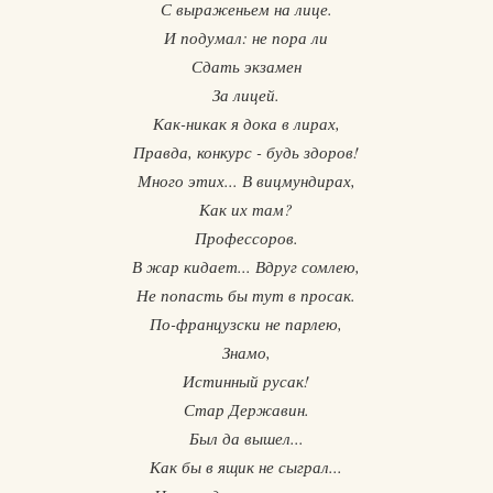
С выраженьем на лице.
И подумал: не пора ли
Сдать экзамен
За лицей.
Как-никак я дока в лирах,
Правда, конкурс - будь здоров!
Много этих... В вицмундирах,
Как их там?
Профессоров.
В жар кидает... Вдруг сомлею,
Не попасть бы тут в просак.
По-французски не парлею,
Знамо,
Истинный русак!
Стар Державин.
Был да вышел...
Как бы в ящик не сыграл...