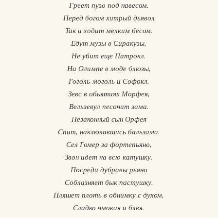
Греет пузо под навесом.
Перед богом хитрый дьявол
Так и ходит мелким бесом.
Едут музы в Сиракузы,
Не убит еще Патрокл.
На Олимпе в моде блюзы,
Гоголь-моголь и Софокл.
Зевс в обьятиях Морфея,
Вельзевул песочит зама.
Незаконный сын Орфея
Спит, наклюкавшись бальзама.
Сел Гомер за фортепьяно,
Звон идет на всю катушку.
Посреди дубравы рьяно
Соблазняет бык пастушку.
Пляшет плоть в обнимку с духом,
Сладко чмокая и блея.