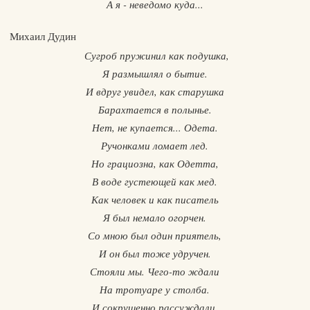
А я - неведомо куда...
Михаил Дудин
Сугроб пружинил как подушка,
Я размышлял о бытие.
И вдруг увидел, как старушка
Барахтается в полынье.
Нет, не купается... Одета.
Ручонками ломает лед.
Но грациозна, как Одетта,
В воде густеющей как мед.
Как человек и как писатель
Я был немало огорчен.
Со мною был один приятель,
И он был тоже удручен.
Стояли мы. Чего-то ждали
На тротуаре у столба.
И сокрушенно рассуждали,