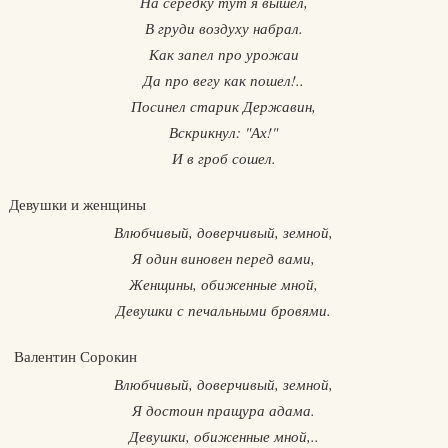
На середку тут я вышел,
В груди воздуху набрал.
Как запел про урожаи
Да про вегу как пошел!..
Посинел старик Державин,
Вскрикнул: "Ах!"
И в гроб сошел.
Девушки и женщины
Влюбчивый, доверчивый, земной,
Я один виновен перед вами,
Женщины, обиженные мной,
Девушки с печальными бровями.
Валентин Сорокин
Влюбчивый, доверчивый, земной,
Я достоин пращура адама.
Девушки, обиженные мной,..