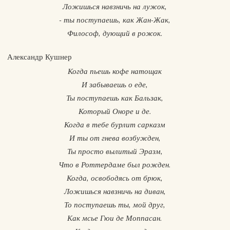
Ложишься навзничь на лужок,
- ты поступаешь, как Жан-Жак,
Философ, дующий в рожок.
Александр Кушнер
Когда пьешь кофе натощак
И забываешь о еде,
Ты поступаешь как Бальзак,
Который Оноре и де.
Когда в тебе бурлит сарказм
И ты от гнева возбужден,
Ты просто вылитый Эразм,
Что в Роттердаме был рожден.
Когда, освободясь от брюк,
Ложишься навзничь на диван,
То поступаешь ты, мой друг,
Как мсье Гюи де Моппасан.