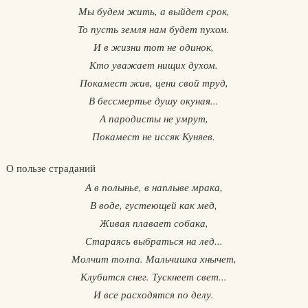
Мы будем жить, а выйдет срок,
То пусть земля нам будет пухом.
И в жизни тот не одинок,
Кто уважает нищих духом.
Покамест жив, цени свой труд,
В бессмертье душу окуная...
А пародисты не умрут,
Покамест не иссяк Куняев.
О пользе страданий
А в полынье, в наплыве мрака,
В воде, густеющей как мед,
Живая плавает собака,
Стараясь выбраться на лед...
Молчит толпа. Мальчишка хнычет,
Клубится снег. Тускнеет свет...
И все расходятся по делу.