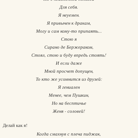
Для себя.
Я неуемен.
Я привычен к дракам,
Могу и сам кому-то припаять...
Стою я
Сирано де Бержераком,
Стоял, стою и буду впредь стоять!
И если даже
Мной просчет допущен,
То кто же усомнится из друзей:
Я гениален
Менее, чем Пушкин,
Но на бесптичье
Женя - соловей!
Делай как я!
Когда смахнув с плеча пиджак,