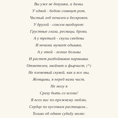
Вы уже не девушки, а дамы.
У одной - бедою сомкнут рот,
Чистый лоб печален и бескровен.
У другой - совсем наоборот:
Грустные глаза, ресницы, брови.
А у третьей - скулы сведены
И ночами мучает одышка,
А у этой - легкие больны
И растет разбойником парнишка.
Отметелен, знойчат и фырчист, (*)
Не плененный скукой, как и все мы,
Женщины, я перед вами чист,
Не могу я
Сразу быть со всеми!
Я всех вас по-прежнему люблю,
Сердце по кусочкам растащили...
Только об одном судьбу молю: