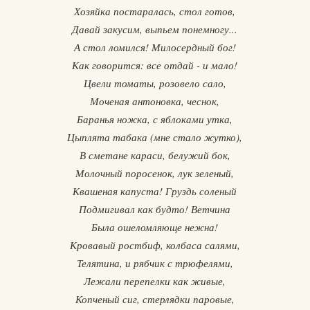
Хозяйка постаралась, стол готов,
Давай закусим, выпьем понемногу...
А стол ломился! Милосердный бог!
Как говорится: все отдай - и мало!
Цвели томаты, розовело сало,
Моченая антоновка, чеснок,
Баранья ножка, с яблоками утка,
Цыплята табака (мне стало жутко),
В сметане караси, белужий бок,
Молочный поросенок, лук зеленый,
Квашеная капуста! Груздь соленый
Подмигивал как будто! Ветчина
Была ошеломляюще нежна!
Кровавый ростбиф, колбаса салями,
Телятина, и рябчик с трюфелями,
Лежали перепелки как живые,
Копченый сиг, стерлядки паровые,