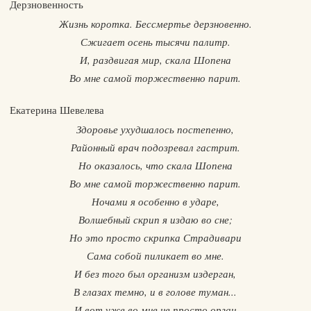
Дерзновенность
Жизнь коротка. Бессмертье дерзновенно.
Сжигает осень тысячи палитр.
И, раздвигая мир, скала Шопена
Во мне самой торжественно парит.
Екатерина Шевелева
Здоровье ухудшалось постепенно,
Районный врач подозревал гастрит.
Но оказалось, что скала Шопена
Во мне самой торжественно парит.
Ночами я особенно в ударе,
Волшебный скрип я издаю во сне;
Но это просто скрипка Страдивари
Сама собой пиликает во мне.
И без того был организм издерган,
В глазах темно, и в голове туман...
И вот уже во мне не просто орган