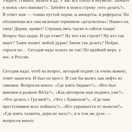
Уйдите, сгиньте, валите в ад! У вас все плохо и неумело! Забейте
в поиск «кто виноват?». Забейте в поиск строку «что делать?».
В ответ нам — тонны пустой херни, и анекдоты, и рефераты. Но
обозначены все они нелепым термином «результаты»! Нашел он,
типа! Держи, привет! Страниц пять тысяч и сайтов тыщи!
Вопрос был задан. И где ответ? Ну кто так строит? Ну кто так
ищет? Такое может любой дурак! Зачем так делать? Пойди,
спроси их… Сегодня надо искать не так! По крайней мере, у
нас, в России.
Сегодня надо, чтоб на вопрос, который поднят (и очень важен),
ответ нашелся. И был он прост. И сам бы вылез, как нефть из
скважен. Вопросов много: «Где взять бюджет?», «Кто был
виновен в развале ВАЗа?», «Как автопром нам поднять уже?»,
«Что делать с Грузией?», «Что с Кавказом?», «Где нам
преступников всех поймать?», «Кто укрывается от налогов?»,
«Где взять таланты, дери их мать?», и в том же духе —
вопросов много.