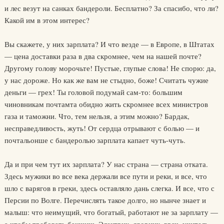
и лес везут на санках бандероли. Бесплатно? За спасибо, что ли?
Какой им в этом интерес?
Вы скажете, у них зарплата? И что везде — в Европе, в Штатах
— цена доставки раза в два скромнее, чем на нашей почте?
Другому голову морочьте! Пустые, глупые слова! Не спорю: да,
у нас дороже. Но как же вам не стыдно, боже! Считать чужие
деньги — грех! Ты головой подумай сам-то: большим
чиновникам почтамта обидно жить скромнее всех министров
газа и таможни. Что, тем нельзя, а этим можно? Бардак,
несправедливость, жуть! От сердца отрывают с болью — и
почтальонше с бандеролью зарплата капает чуть-чуть.
Да и при чем тут их зарплата? У нас страна — страна отката.
Здесь мужики во все века держали все пути и реки, и все, что
шло с варягов в греки, здесь оставляло дань слегка. И все, что с
Персии по Волге. Перечислять такое долго, но нынче знает и
малыш: что неимущий, что богатый, работают не за зарплату —