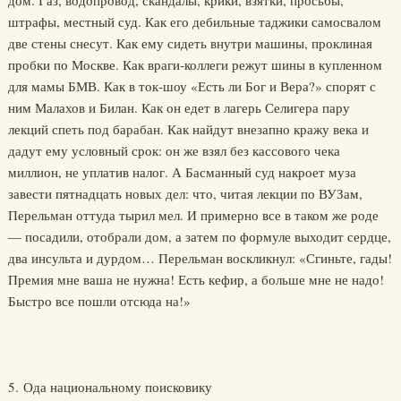
дом. Газ, водопровод, скандалы, крики, взятки, просьбы,
штрафы, местный суд. Как его дебильные таджики самосвалом
две стены снесут. Как ему сидеть внутри машины, проклиная
пробки по Москве. Как враги-коллеги режут шины в купленном
для мамы БМВ. Как в ток-шоу «Есть ли Бог и Вера?» спорят с
ним Малахов и Билан. Как он едет в лагерь Селигера пару
лекций спеть под барабан. Как найдут внезапно кражу века и
дадут ему условный срок: он же взял без кассового чека
миллион, не уплатив налог. А Басманный суд накроет муза
завести пятнадцать новых дел: что, читая лекции по ВУЗам,
Перельман оттуда тырил мел. И примерно все в таком же роде
— посадили, отобрали дом, а затем по формуле выходит сердце,
два инсульта и дурдом… Перельман воскликнул: «Сгиньте, гады!
Премия мне ваша не нужна! Есть кефир, а больше мне не надо!
Быстро все пошли отсюда на!»
5. Ода национальному поисковику