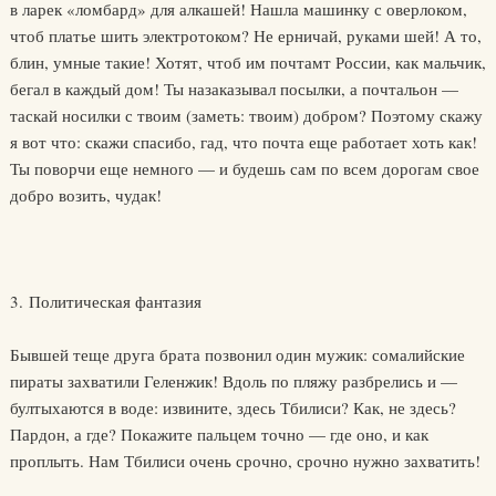
в ларек «ломбард» для алкашей! Нашла машинку с оверлоком,
чтоб платье шить электротоком? Не ерничай, руками шей! А то,
блин, умные такие! Хотят, чтоб им почтамт России, как мальчик,
бегал в каждый дом! Ты назаказывал посылки, а почтальон —
таскай носилки с твоим (заметь: твоим) добром? Поэтому скажу
я вот что: скажи спасибо, гад, что почта еще работает хоть как!
Ты поворчи еще немного — и будешь сам по всем дорогам свое
добро возить, чудак!
3. Политическая фантазия
Бывшей теще друга брата позвонил один мужик: сомалийские
пираты захватили Геленжик! Вдоль по пляжу разбрелись и —
бултыхаются в воде: извините, здесь Тбилиси? Как, не здесь?
Пардон, а где? Покажите пальцем точно — где оно, и как
проплыть. Нам Тбилиси очень срочно, срочно нужно захватить!