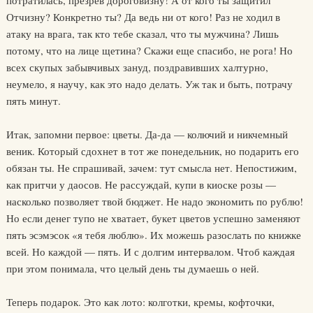
потратилась, презрев дороговизну! А от кого ты защитил
Отчизну? Конкретно ты? Да ведь ни от кого! Раз не ходил в
атаку на врага, так кто тебе сказал, что ты мужчина? Лишь
потому, что на лице щетина? Скажи еще спасибо, не рога! Но
всех скупых забывчивых зануд, поздравивших халтурно,
неумело, я научу, как это надо делать. Уж так и быть, потрачу
пять минут.
Итак, запомни первое: цветы. Да-да — колючий и никчемный
веник. Который сдохнет в тот же понедельник, но подарить его
обязан ты. Не спрашивай, зачем: тут смысла нет. Непостижим,
как притчи у даосов. Не рассуждай, купи в киоске розы —
насколько позволяет твой бюджет. Не надо экономить по рублю!
Но если денег тупо не хватает, букет цветов успешно заменяют
пять эсэмэсок «я тебя люблю». Их можешь разослать по книжке
всей. Но каждой — пять. И с долгим интервалом. Чтоб каждая
при этом понимала, что целый день ты думаешь о ней.
Теперь подарок. Это как лото: колготки, кремы, кофточки,