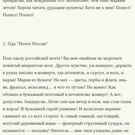
прекрасны, как нежданный гол! Волшебнее, чем пиво жарким
летом! Хорош читать дурацкие куплеты! Беги же к ним! Пошел!
Пошел! Пошел!
2. Ода "Почте России"
Пою хвалу российской почте! Вы мне емайлом не морочьте
помятый инернетом мозг. Другое чувство, уж поверьте, держать
в руках письмо в конверте, где штемпель, и сургуч, и воск, и
марки! Марки из бумаги! На них — цветы, гербы и флаги, инь-
ян, фрактал, велосипед… я что-то путаю? Не важно! Как
обожаю я бумажный почтовый в штемпелях конверт! А вот,
допустим, бандероли. Летят они как ветер в поле, как стаи галок
и ворон! В бумажной серой упаковке! И волосатые веревки
сжимают их со всех сторон! А самый главный, настоящий,
могучий деревянный ящик — фанерный струганный сундук, он
называется — посылка! Читатель… мне твоя ухмылка давно не