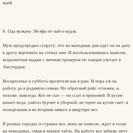
идей.
8. Ода вулкану Эй-яфь-ят-лай-о-кудль
Муж предупредил супругу, что на выходные дни едет он на дачу
к другу корчевать на сотках пни. И воспользовавшись шансом,
искрометная мадам с личным тренером по танцам улетает в
Амстердам.
Воскресенье и суббота пролетели как в раю. И пора уж на
работу да в родимую семью. Но обратный рейс отложен, и,
похоже, навсегда. Кот не сыт — он ссыт в прихожей. В кухне
капает вода, унитаз бурчит в уборной, не горит на кухне свет: в
понедельник и во вторник никого в квартире нет.
В разных городах и странах все, кому не повезло, ждут в тоске
на чемоданах, глядя в черное табло. На работу все забили, нету