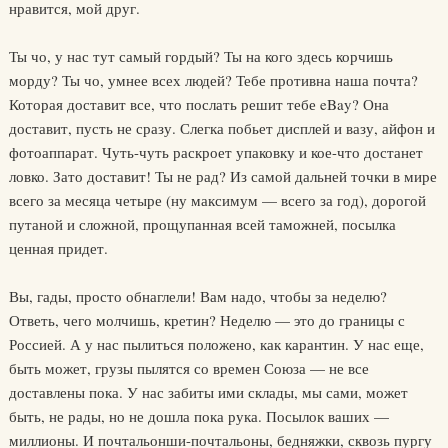
нравится, мой друг.
Ты чо, у нас тут самый гордый? Ты на кого здесь корчишь
морду? Ты чо, умнее всех людей? Тебе противна наша почта?
Которая доставит все, что послать решит тебе eBay? Она
доставит, пусть не сразу. Слегка побьет дисплей и вазу, айфон и
фотоаппарат. Чуть-чуть раскроет упаковку и кое-что достанет
ловко. Зато доставит! Ты не рад? Из самой дальней точки в мире
всего за месяца четыре (ну максимум — всего за год), дорогой
путаной и сложной, прощупанная всей таможней, посылка
ценная придет.
Вы, гады, просто обнаглели! Вам надо, чтобы за неделю?
Ответь, чего молчишь, кретин? Неделю — это до границы с
Россией. А у нас пылиться положено, как карантин. У нас еще,
быть может, грузы пылятся со времен Союза — не все
доставлены пока. У нас забиты ими склады, мы сами, может
быть, не рады, но не дошла пока рука. Посылок ваших —
миллионы. И почтальонши-почтальоны, бедняжки, сквозь пургу