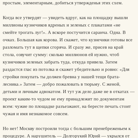
простым, элементарным, добиться утвержденья этих схем.
Когда все утвердят — увидеть вдруг, как на площадку вышли
миллионы кузнечиков ядреных и зеленых с плакатами «не
смейте трогать луг!». А вскоре постучится саранча. Одна. В
очках. Большая как корова. И скажет, что кузнечики готовы все
разломать тут в щепки сгоряча. И сразу же, присев на край
стола, озвучит сумму: сколько миллионов ей нужно, чтоб
кузнечиков зеленых забрать туда, откуда привела. Затем
раздастся глас из потолка и скажет убедительно и ровно: «Для
стройки покупать ты должен бревна у нашей тещи брата-
лесника.» Затем — добро пожаловать в тюрьму. С женой,
детьми и личным адвокатом. И тут уж дело даже не в откатах —
проект каким-то чудом не ему принадлежит по документам
всем: чужие по площадке разъезжают, на бересте печать стоит
чужая и имя незнакомое совсем.
Но нет! Москву построили тогда с большим пренебреженьем к
процедуре. А нарушитель — Долгорукий Юрий — укрылся от