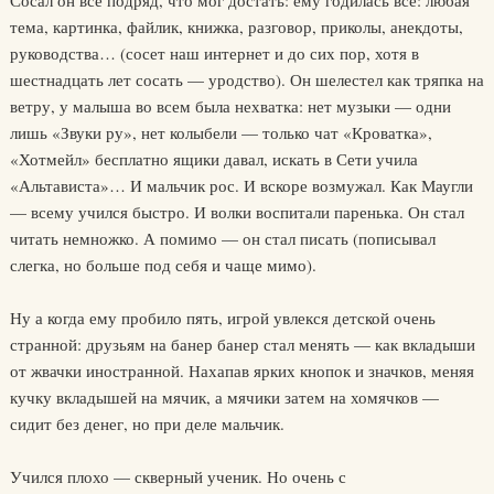
Сосал он все подряд, что мог достать: ему годилась все: любая
тема, картинка, файлик, книжка, разговор, приколы, анекдоты,
руководства… (сосет наш интернет и до сих пор, хотя в
шестнадцать лет сосать — уродство). Он шелестел как тряпка на
ветру, у малыша во всем была нехватка: нет музыки — одни
лишь «Звуки ру», нет колыбели — только чат «Кроватка»,
«Хотмейл» бесплатно ящики давал, искать в Сети учила
«Альтависта»… И мальчик рос. И вскоре возмужал. Как Маугли
— всему учился быстро. И волки воспитали паренька. Он стал
читать немножко. А помимо — он стал писать (пописывал
слегка, но больше под себя и чаще мимо).
Ну а когда ему пробило пять, игрой увлекся детской очень
странной: друзьям на банер банер стал менять — как вкладыши
от жвачки иностранной. Нахапав ярких кнопок и значков, меняя
кучку вкладышей на мячик, а мячики затем на хомячков —
сидит без денег, но при деле мальчик.
Учился плохо — скверный ученик. Но очень с