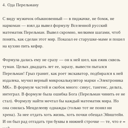
4. Ода Перельману
С виду мужичок обыкновенный — в пиджачке, не бомж, не
наркоман — взял да вывел формулу Вселенной русский
математик Перельман. Вывел скромно, мелкими шагами, чтоб
понять, как сделан этот мир. Показал ее старушке-маме и пошел
на кухню пить кефир.
Формула далась ему не сразу — он к ней шел, как ежик сквозь
туман. Целых двадцать лет ее, заразу, вывести пытался
Перельман! Грыз гранит, как роет экскаватор, подбирался к ней
издалека, мучил верный микрокалькулятор марки «Электроника
МК». В формуле частей и скобок много: синус, тангенс, дельта,
интеграл. В формуле была ошибка Бога (Перельман чинить ее не
стал). Формулу найти мечтал бы каждый математик мира. Но
она снилась Менделееву однажды (только тот не понял ни
хрена). За нее отдать хоть жизнь, хоть почки обещал Эйнштейн.
И он был рад отгадать три буквы в нижней строчке — те, что е =