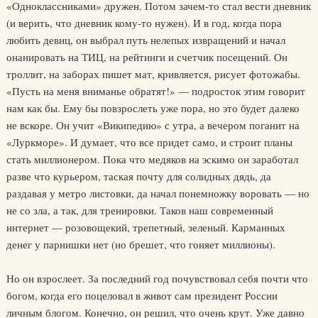
«Одноклассниками» дружен. Потом зачем-то стал вести дневник
(и верить, что дневник кому-то нужен). И в год, когда пора
любить девиц, он выбрал путь нелепых извращений и начал
онанировать на ТИЦ, на рейтинги и счетчик посещений. Он
троллит, на заборах пишет мат, кривляется, рисует фотожабы.
«Пусть на меня вниманье обратят!» — подросток этим говорит
нам как бы. Ему бы повзрослеть уже пора, но это будет далеко
не вскоре. Он учит «Википедию» с утра, а вечером поганит на
«Луркморе». И думает, что все придет само, и строит планы
стать миллионером. Пока что медяков на эскимо он заработал
разве что курьером, таская почту для солидных дядь, да
раздавая у метро листовки, да начал понемножку воровать — но
не со зла, а так, для тренировки. Таков наш современный
интернет — розовощекий, трепетный, зеленый. Карманных
денег у парнишки нет (но брешет, что гоняет миллионы).
Но он взрослеет. За последний год почувствовал себя почти что
богом, когда его поцеловал в живот сам президент России
личным блогом. Конечно, он решил, что очень крут. Уже давно