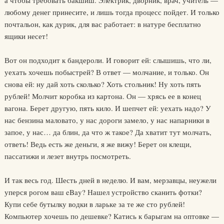
а чтобы требовать бакшиш. Электрик, дворник, врач, учитель —
любому денег принесите, и лишь тогда процесс пойдет. И только
почтальон, как дурик, для вас работает: в натуре бесплатно
ящики несет!
Вот он подходит к бандероли. И говорит ей: слышишь, что ли,
уехать хочешь побыстрей? В ответ — молчание, и только. Он
снова ей: ну дай хоть сколько? Хоть стольник! Ну хоть пять
рублей! Молчит коробка из картона. Он — хрясь ее в конец
вагона. Берет другую, пять кило. И шепчет ей: уехать надо? У
нас бензина маловато, у нас дороги замело, у нас напарники в
запое, у нас… да блин, да что ж такое? Да хватит тут молчать,
ответь! Ведь есть же деньги, я же вижу! Берет он клещи,
пассатижи и лезет внутрь посмотреть.
И так весь год. Шесть дней в неделю. И вам, мерзавцы, неужели
уперся рогом ваш eBay? Нашел устройство сканить фотки?
Купи себе бутылку водки в ларьке за те же сто рублей!
Компьютер хочешь по дешевке? Катись к барыгам на оптовке —