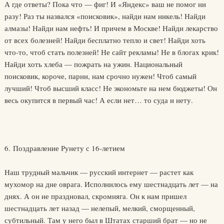
А где ответы? Пока что — фиг! И «Яндекс» ваш не помог ни
разу! Раз ты назвался «поисковик», найди нам никель! Найди
алмазы! Найди нам нефть! И причем в Москве! Найди лекарство
от всех болезней! Найди бесплатно тепло и свет! Найди хоть
что-то, чтоб стать полезней! Не сайт рекламы! Не в блогах крик!
Найди хоть хлеба — пожрать на ужин. Национальный
поисковик, короче, парни, нам срочно нужен! Чтоб самый
лучший! Чтоб высший класс! Не экономьте на нем бюджеты! Он
весь окупится в первый час! А если нет… то суда и нету.
6. Поздравление Рунету с 16-летием
Наш трудный мальчик — русский интернет — растет как
мухомор на дне оврага. Исполнилось ему шестнадцать лет — на
днях. А он не праздновал, скромняга. Он к нам пришел
шестнадцать лет назад — нелепый, мелкий, сморщенный,
субтильный. Там у него был в Штатах старший брат — но не