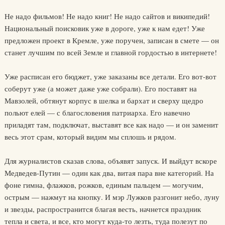
Не надо фильмов! Не надо книг! Не надо сайтов и википедий!
Национальный поисковик уже в дороге, уже к нам едет! Уже
предложен проект в Кремле, уже поручен, записан в смете — он
станет лучшим по всей Земле и главной гордостью в интернете!
Уже расписан его бюджет, уже заказаны все детали. Его вот-вот
соберут уже (а может даже уже собрали). Его поставят на
Мавзолей, обтянут корпус в шелка и бархат и сверху щедро
польют елей — с благословения патриарха. Его навечно
приладят там, подключат, выставят все как надо — и он заменит
весь этот срам, который видим мы сплошь и рядом.
Для журналистов сказав слова, объявят запуск. И выйдут вскоре
Медведев-Путин — один как два, витая пара вне категорий. На
фоне гимна, флажков, рожков, единым пальцем — могучим,
острым — нажмут на кнопку. И мэр Лужков разгонит небо, луну
и звезды, распространится благая весть, начнется праздник
тепла и света, и все, кто могут куда-то лезть, туда полезут по