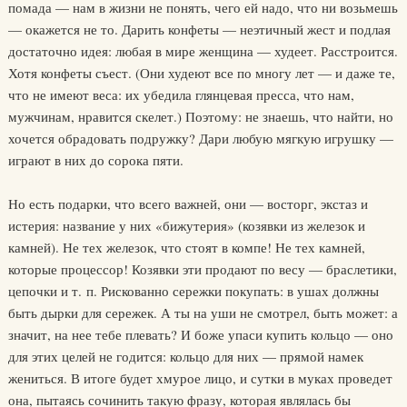
помада — нам в жизни не понять, чего ей надо, что ни возьмешь
— окажется не то. Дарить конфеты — неэтичный жест и подлая
достаточно идея: любая в мире женщина — худеет. Расстроится.
Хотя конфеты съест. (Они худеют все по многу лет — и даже те,
что не имеют веса: их убедила глянцевая пресса, что нам,
мужчинам, нравится скелет.) Поэтому: не знаешь, что найти, но
хочется обрадовать подружку? Дари любую мягкую игрушку —
играют в них до сорока пяти.
Но есть подарки, что всего важней, они — восторг, экстаз и
истерия: название у них «бижутерия» (козявки из железок и
камней). Не тех железок, что стоят в компе! Не тех камней,
которые процессор! Козявки эти продают по весу — браслетики,
цепочки и т. п. Рискованно сережки покупать: в ушах должны
быть дырки для сережек. А ты на уши не смотрел, быть может: а
значит, на нее тебе плевать? И боже упаси купить кольцо — оно
для этих целей не годится: кольцо для них — прямой намек
жениться. В итоге будет хмурое лицо, и сутки в муках проведет
она, пытаясь сочинить такую фразу, которая являлась бы