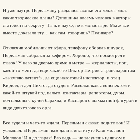
И уже наутро Перельману раздались звонки его коллег: мол,
какие творческие планы? Допиши-ка восемь человек в авторы
статейки по секрету. Ты ж в науке, не в монастыре. Мы ж все
вместе доказали эту… как там, говоришь? Пуанкаре?
Отключив мобильник от эфира, телефону оборвав шнурок,
Перельман собрался за кефиром. Хорошо, что посмотрел в
глазок! У него за дверью прямо в метре — журналисты, поп,
какой-то мент, да еще какой-то Виктор Петрик с транспарантом
«выкуплю патент!», да еще налоговый инспектор, и отец
Кирилл, и дед Пихто, да студент Раскольников с конспектом и
какой-то штукой под пальто, контактеры, репортеры, дуры,
почтальоны с кучей барахла, и Каспаров с шахматной фигурой в
виде двухголового орла.
Все гудели и чего-то ждали. Перельман сказал: подите вон! И
услышал: «Перельман, вам дали в институте Клэя миллион!
Миллион! И в долларах! Его ведь — не засунешь целиком в