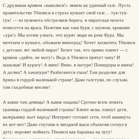
С дружным криком «навалися!» ляжем на удачный галс. Пусть
правительство Тбилиси в страхе кушает свой галс… тук-тук-
тук! — из пулемета обстреляем берега, и пиратская пехота
понесется на врага. Налетим как злая буря, с шумом, криками
«ура!» Мы хотим узнать, что курят люди на реке Кура. Мы
мечтаем о кумысе, обожаем виноград! Хочет захватить Тбилиси
с детских лет любой пират! Хочет так, что прямо плачет — с
криком «дайте, не могу!» Ведь в Тбилиси прячут чачу! И
шашлык! И курагу! А вино! Вино, в натуре! Помидоры и кинза!
А долма? А хачапури? Разбегаются глаза! Там раздолие для
брюха в гордой маленькой стране! Даже галстуки, по слухам,
там съедобные вполне!
А какие там девицы! А какие пацаны! Срочно всем ломать
границы гордой маленькой страны! Блеют козы, плачут дети,
валерьянку пьет народ! Интернет готовит сети, чтоб накинуть
их вот-вот! Даже спутник в звездной выси объектив согнул в
дугу: норовит поймать Тбилиси как барашка на лугу!