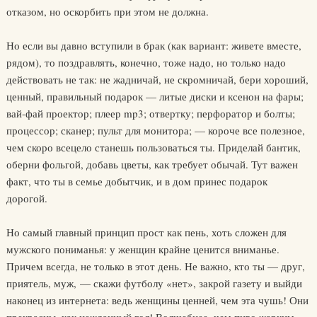
отказом, но оскорбить при этом не должна.
Но если вы давно вступили в брак (как вариант: живете вместе,
рядом), то поздравлять, конечно, тоже надо, но только надо
действовать не так: не жадничай, не скромничай, бери хороший,
ценный, правильный подарок — литые диски и ксенон на фары;
вай-фай проектор; плеер mp3; отвертку; перфоратор и болты;
процессор; сканер; пульт для монитора; — короче все полезное,
чем скоро всецело станешь пользоваться ты. Приделай бантик,
оберни фольгой, добавь цветы, как требует обычай. Тут важен
факт, что ты в семье добытчик, и в дом принес подарок
дорогой.
Но самый главный принцип прост как пень, хоть сложен для
мужского пониманья: у женщин крайне ценится вниманье.
Причем всегда, не только в этот день. Не важно, кто ты — друг,
приятель, муж, — скажи футболу «нет», закрой газету и выйди
наконец из интернета: ведь женщины ценней, чем эта чушь! Они