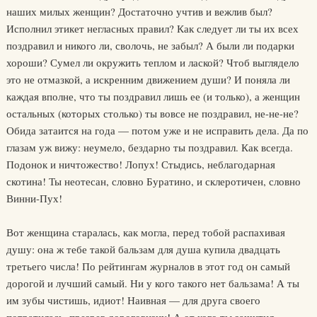
наших милых женщин? Достаточно учтив и вежлив был?
Исполнил этикет негласных правил? Как следует ли ты их всех
поздравил и никого ли, сволочь, не забыл? А были ли подарки
хороши? Сумел ли окружить теплом и лаской? Чтоб выглядело
это не отмазкой, а искренним движением души? И поняла ли
каждая вполне, что ты поздравил лишь ее (и только), а женщин
остальных (которых столько) ты вовсе не поздравил, не-не-не?
Обида затаится на года — потом уже и не исправить дела. Да по
глазам уж вижу: неумело, бездарно ты поздравил. Как всегда.
Подонок и ничтожество! Лопух! Стыдись, неблагодарная
скотина! Ты неотесан, словно Буратино, и склеротичен, словно
Винни-Пух!
Вот женщина старалась, как могла, перед тобой распахивая
душу: она ж тебе такой бальзам для душа купила двадцать
третьего числа! По рейтингам журналов в этот год он самый
дорогой и лучший самый. Ни у кого такого нет бальзама! А ты
им зубы чистишь, идиот! Наивная — для друга своего