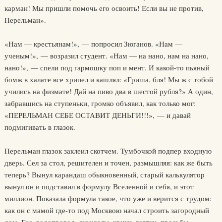
карман! Мы пришли помочь его освоить! Если вы не против,
Перельман».
«Нам — крестьянам!», — попросил Зюганов. «Нам —
ученым!», — возразил студент. «Нам — на нано, нам на нано,
нано!», — спели под гармошку поп и мент. И какой-то пьяный
бомж в халате все хрипел и кашлял: «Гриша, бля! Мы ж с тобой
учились на физмате! Дай на пиво два в шестой рубля?» А один,
забравшись на ступеньки, громко объявил, как только мог:
«ПЕРЕЛЬМАН СЕБЕ ОСТАВИТ ДЕНЬГИ!!!», — и давай
подмигивать в глазок.
Перельман глазок заклеил скотчем. Тумбочкой подпер входную
дверь. Сел за стол, решителен и точен, размышляя: как же быть
теперь? Вынул карандаш обыкновенный, старый калькулятор
вынул он и подставил в формулу Вселенной и себя, и этот
миллион. Показала формула такое, что уже и верится с трудом:
как он с мамой где-то под Москвою начал строить загородный