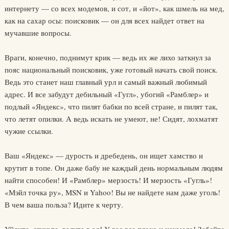
интернету — со всех модемов, и сот, и «йот», как шмель на мед,
как на сахар осы: поисковик — он для всех найдет ответ на
мучавшие вопросы.
Враги, конечно, поднимут крик — ведь их же лихо заткнул за
пояс национальный поисковик, уже готовый начать свой поиск.
Ведь это станет наш главный урл и самый важный любимый
адрес. И все забудут дебильный «Гугл», убогий «Рамблер» и
подлый «Яндекс», что пилят бабки по всей стране, и пилят так,
что летят опилки. А ведь искать не умеют, не! Сидят, лохматят
чужие ссылки.
Ваш «Яндекс» — дурость и дребедень, он ищет хамство и
крутит в топе. Он даже бабу не каждый день нормальным людям
найти способен! И «Рамблер» мерзость! И мерзость «Гугль»!
«Мэйл точка ру», MSN и Yahoo! Вы не найдете нам даже уголь!
В чем ваша польза? Идите к черту.