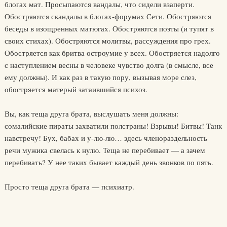
блогах мат. Просыпаются вандалы, что сидели взаперти.
Обостряются скандалы в блогах-форумах Сети. Обостряются
беседы в изощренных матюгах. Обостряются поэты (и тупят в
своих стихах). Обостряются молитвы, рассуждения про грех.
Обостряется как бритва остроумие у всех. Обостряется надолго
с наступлением весны в человеке чувство долга (в смысле, все
ему должны). И как раз в такую пору, вызывая море слез,
обостряется матерый затаившийся психоз.
Вы, как теща друга брата, выслушать меня должны:
сомалийские пираты захватили полстраны! Взрывы! Битвы! Танк
навстречу! Бух, бабах и у-лю-лю… здесь членораздельность
речи мужика свелась к нулю. Теща не перебивает — а зачем
перебивать? У нее таких бывает каждый день звонков по пять.
Просто теща друга брата — психиатр.