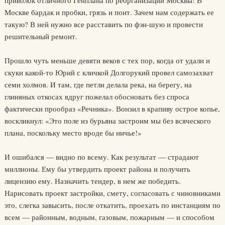
приволок отличного Генплана по реорганизации Москвы! В
Москве бардак и пробки, грязь и понт. Зачем нам содержать ее
такую? В ней нужно все расставить по фэн-шую и провести
решительный ремонт.
Прошло чуть меньше девяти веков с тех пор, когда от удали и
скуки какой-то Юрий с кличкой Долгорукий провел самозахват
семи холмов. И там, где петли делала река, на берегу, на
глиняных откосах вдруг пожелал обосновать без спроса
фактически прообраз «Речника». Вонзил в крапиву острое копье,
воскликнул: «Это поле из бурьяна застроим мы без всяческого
плана, поскольку место вроде бы ничье!»
И ошибался — видно по всему. Как результат — страдают
миллионы. Ему бы утвердить проект района и получить
лицензию ему. Назначить тендер, в нем же победить.
Нарисовать проект застройки, смету, согласовать с чиновниками
это, слегка завысить, после откатить, проехать по инстанциям по
всем — районным, водным, газовым, пожарным — и способом