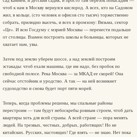
сад камней, и детский садик, и просто там березок понасадим —
чтоб к нам в Москву вернулся кислород. А всех, кто на Садовом
жил, в кольце, (сто человек и офисов сто тысяч) торжественно
собрать, прилюдно высечь, и всех в промзону: Вязьма, сектор
«Це». И всю Госдуму с мэрией Москвы — перенести подальше
от столицы. Взамен построить школы и больницы, которых не
хватает нам, увы.
Затем под землю уберем шоссе, а над землей построим
эстакады: чтоб ехали машины, где им надо, без пробок по
свободной полосе. Река Москва — за МКАД ее скорей! Она
сейчас отстойник и уродство. А так — на ней возникнет
судоходство и снова будет порт пяти морей.
Теперь, когда проблемы решены, мы спальные районы
перестроим — там будут небоскребы ровным строем, чтоб дать
квартиры хоть для всей страны. А всей стране — пора менять
людей. На трезвых, честных, добрых, работящих! Но не
китайских. Русских, настоящих! Где взять — не знаю. Нет пока