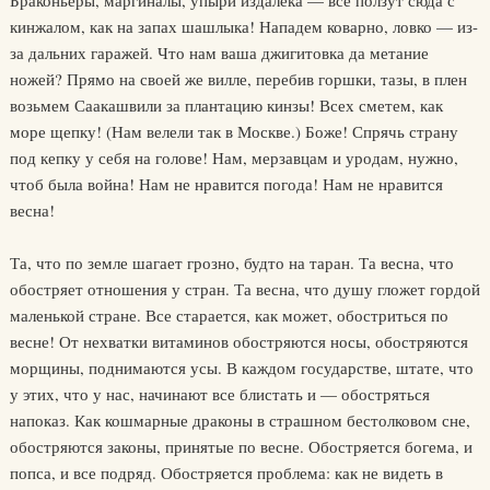
Браконьеры, маргиналы, упыри издалека — все ползут сюда с
кинжалом, как на запах шашлыка! Нападем коварно, ловко — из-
за дальних гаражей. Что нам ваша джигитовка да метание
ножей? Прямо на своей же вилле, перебив горшки, тазы, в плен
возьмем Саакашвили за плантацию кинзы! Всех сметем, как
море щепку! (Нам велели так в Москве.) Боже! Спрячь страну
под кепку у себя на голове! Нам, мерзавцам и уродам, нужно,
чтоб была война! Нам не нравится погода! Нам не нравится
весна!
Та, что по земле шагает грозно, будто на таран. Та весна, что
обостряет отношения у стран. Та весна, что душу гложет гордой
маленькой стране. Все старается, как может, обостриться по
весне! От нехватки витаминов обостряются носы, обостряются
морщины, поднимаются усы. В каждом государстве, штате, что
у этих, что у нас, начинают все блистать и — обостряться
напоказ. Как кошмарные драконы в страшном бестолковом сне,
обостряются законы, принятые по весне. Обостряется богема, и
попса, и все подряд. Обостряется проблема: как не видеть в