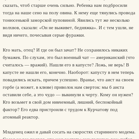
сказать, чтоб старше очень сильно. Ребенка нам подбросили
тогда на наше сено на полу овина. К нему еще тянулись провода
тонюсенькой заморской пуповиной. Явились тут же несколько
волхвов, сказали: «Он не выживет, бедняжка». И с тем ушли, не
видя ничего, почесывая серые фуражки.
Кто мать, отец? И где он был зачат? Не сохранилось никаких
бумажек. По слухам, это был военный чат — американский (что
считалось — вражий). Нашли его в капусте? Ложь, не верь! В
капусте не нашли его, конечно. Наоборот: капусту в нем теперь
повадились искать, причем успешно. Вранье, что аист на своем
горбе (а может, в клюве) приволок нам сверток: мы б аиста
оставили себе, а это чудо — выкинули к черту. Кому он нужен?
Кто возьмет в свой дом никчемный, лишний, беспокойный
фактор? Его едва пристроили с трудом к Курчатову под
атомный реактор.
Младенец ожил и давай сосать на скоростях старинного модема.