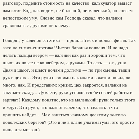
разговор, поделите стоимость на качество: калькулятор выдаст
вам error. Код, как видим, не большой, не маленький, но совсем
непостижим уму. Словно сам Господь сказал, что валенки
сравнивать с другими ни к чему.
Говорят, у валенок эстетика — прошлый век и полная фигня. Так
зато не химия-синтетика! Чистая баранья волосня! И не надо
делать пальцы веером — валенки как раз и хороши тем, что
шьют их вовсе не конвейером, а руками. То есть — от души.
Днями шьют, и шьют ночами долгими — по три смены, тыщи
рук в цехах… Эти руки с синими наколками в жизни повидали
много, нах. И представим: кризис, цех закроется, валенки не
закупает склад… Думаете, руки успокоятся без своей работы и
зарплат? Каждому понятно, кто не маленький: руки только этого
и ждут. Эти руки, что валяют валенки, что свалять и что
пришить найдут… Чем заняться каждому десятому жителю
поволжских берегов? (Это я не в плане ультиматума, это просто
пища для мозгов.)