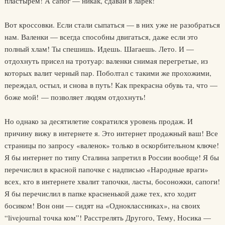
пластырем! А сапог — никак, сдавай в ларек!
Вот кроссовки. Если стали сыпаться — в них уже не разобраться
нам. Валенки — всегда способны двигаться, даже если это
полный хлам! Ты спешишь. Идешь. Шагаешь. Лето. И —
отдохнуть присел на тротуар: валенки снимая перегретые, из
которых валит черный пар. Поболтал с такими же прохожими,
переждал, остыл, и снова в путь! Как прекрасна обувь та, что —
боже мой! — позволяет людям отдохнуть!
Но однако за десятилетие сократился уровень продаж. И
причину вижу в интернете я. Это интернет продажный ваш! Все
страницы по запросу «валенок» только в оскорбительном ключе!
Я бы интернет по типу Сталина запретил в России вообще! Я бы
перечислил в красной папочке с надписью «Народные враги»
всех, кто в интернете хвалит тапочки, ласты, босоножки, сапоги!
Я бы перечислил в папке красненькой даже тех, кто ходит
босиком! Вон они — сидят на «Одноклассниках», на своих
“livejournal точка ком”! Расстрелять Другого, Тему, Носика —