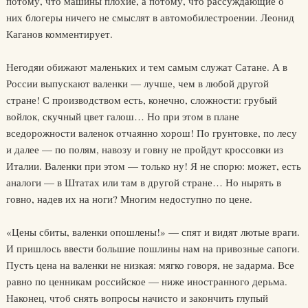
потому, что машины плохие, а потому, что рассуждающие о
них блогеры ничего не смыслят в автомобилестроении. Леонид
Каганов комментирует.
Негодяи обижают маленьких и тем самым служат Сатане. А в
России выпускают валенки — лучше, чем в любой другой
стране! С производством есть, конечно, сложности: грубый
войлок, скучный цвет галош… Но при этом в плане
вседорожности валенок отчаянно хорош! По грунтовке, по лесу
и далее — по полям, навозу и говну не пройдут кроссовки из
Италии. Валенки при этом — только ну! Я не спорю: может, есть
аналоги — в Штатах или там в другой стране… Но нырять в
говно, надев их на ноги? Многим недоступно по цене.
«Цены сбиты, валенки опошлены!» — спят и видят лютые враги.
И пришлось ввести большие пошлины нам на привозные сапоги.
Пусть цена на валенки не низкая: мягко говоря, не задарма. Все
равно по ценникам российское — ниже иностранного дерьма.
Наконец, чтоб снять вопросы начисто и закончить глупый