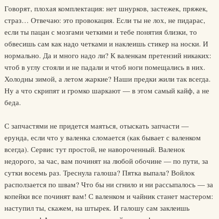
Говорят, плохая комплектация: нет шнурков, застежек, пряжек,
страз… Отвечаю: это провокация. Если ты не лох, не пидарас,
если ты пацан с мозгами четкими и тебе понятия близки, то
обвесишь сам как надо четками и наклеишь стикер на носки. И
нормально. Да и много надо ли? К валенкам претензий никаких:
чтоб в углу стояли и не падали и чтоб ноги помещались в них.
Холодны зимой, а летом жаркие? Наши предки жили так всегда.
Ну а что скрипят и громко шаркают — в этом самый кайф, а не
беда.
С запчастями не придется маяться, отыскать запчасти —
ерунда, если что у валенка сломается (как бывает с валенком
всегда). Сервис тут простой, не навороченный. Валенок
недорого, за час, вам починят на любой обочине — по пути, за
сутки восемь раз. Треснула галоша? Пятка выпала? Войлок
расползается по швам? Что бы ни сгнило и ни рассыпалось — за
копейки все починят вам! С валенком и чайник станет мастером:
наступил ты, скажем, на штырек. И галошу сам заклеишь