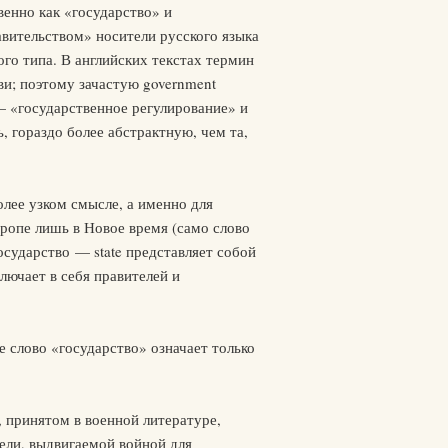
венно как «государство» и
авительством» носители русского языка
го типа. В английских текстах термин
тви; поэтому зачастую government
 — «государственное регулирование» и
ть, гораздо более абстрактную, чем та,
более узком смысле, а именно для
ропе лишь в Новое время (само слово
Государство — state представляет собой
ючает в себя правителей и
 слово «государство» означает только
 принятом в военной литературе,
ели, выдвигаемой войной для