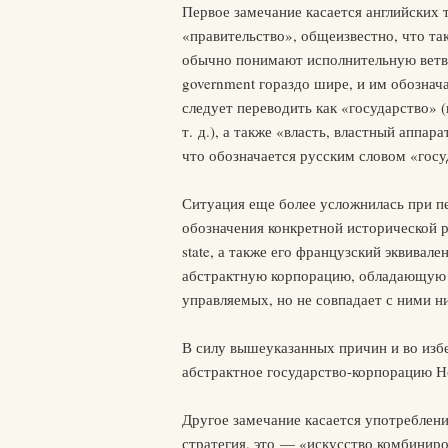
Первое замечание касается английских т
«правительство», общеизвестно, что та
обычно понимают исполнительную ветвь 
government гораздо шире, и им обознача
следует переводить как «государство» (
т. д.), а также «власть, властный аппар
что обозначается русским словом «госу
Ситуация еще более усложнилась при пер
обозначения конкретной исторической 
state, а также его французский эквивале
абстрактную корпорацию, обладающую ю
управляемых, но не совпадает с ними ни
В силу вышеуказанных причин и во избе
абстрактное государство-корпорацию Н
Другое замечание касается употреблени
стратегия, это — «искусство комбиниро