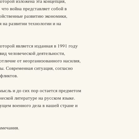
оторой изложена эта концепция,
 что война представляет собой в
войственные развитию экономики,
 на развитии технологии и на
торой является изданная в 1991 году
вид человеческой деятельности,
отличие от неорганизованного насилия,
ы. Современная ситуация, согласно
фликтов.
мысль и до сих пор остается предметом
ческой литературе на русском языке.
дущем военного дела в нашей стране и
амечания.