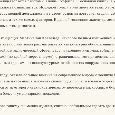
лицетворяется работами Элвина Тоффлера. С основной книгой, в к
жность ознакомиться. Исходной точкой в ней является тезис о том,
одственной деятельности и в своем развитии повторяет стадии, с
ствием тех же самых факторов. В данной концепции акцент делается
нных этим развитием.
концепция Мартина ван Кревельда, наиболее полным изложением ко
тствии с ней война рассматривается как культурно обусловленный 
ой или экономической сферы. Будучи явлением культуры, война, в 
ами (по крайней мере, в норме), ограничивающими применение сил
льными сдвигами в социокультурных особенностях вооруженных кон
 году, оказала большое влияние на современную мировую военную 
м самым стремимся заполнить своего рода пробел в военно-теорети
ся от некоторого «технократического» перекоса в дискуссиях о бу
и более «гуманитарных» подходов.
ого вашему вниманию издания, считаю необходимым сделать два з