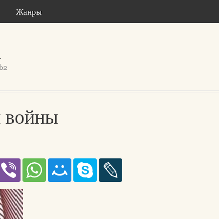
Жанры
 войны