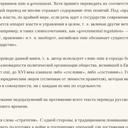
ерминов state и government. Хотя принято переводить их соответст
кой перевод не вполне отражает содержание этих понятий. Под «пр
власти, по крайней мере, если речь идет о государстве современно
ется аппарат власти и управления в целом, т. е. включая другие ве
например, в таких словосочетаниях, как «governmental regulation»
ат, правление» и т. п. наоборот, английское state обозначает сущнос
дарство».
еводе данной книги, т. к. автор использует слово state в гораздо 
разновидности политической организации общества, возникшей в Ев
нт etat, до XVI века означало либо «сословие», либо «состояние»). 
ридическим лицом (отличным от личности правителя), которая вкл
 в совокупности, ни с каждым из них по отдельности.
жание недоразумений на протяжении всего текста перевода русское
ового времени.
я слова «стратегия». С одной стороны, в традиционном понимании,
вать подготовку к войне и группировку операций для достижения ц