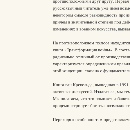
противоположными друг другу. Первая о
русскоязычный читатель уже имел возмо
некотором смысле разновидность произв
причем в значительной степени под дей
изменениях в военном искусстве, вызва
На противоположном полюсе находится 
книга «Трансформация войны». В соотве
радикально отличный от производственн
характеризуется определенными правил
этой концепции, связана с фундамента
Книга ван Кревельда, вышедшая в 1991
активных дискуссий. Издавая ее, мы те
Мы полагаем, что это поможет избавить
продемонстрирует богатые возможност
Переходя к особенностям представляем