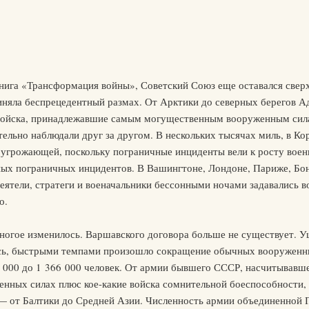
 книга «Трансформация войны», Советский Союз еще оставался све
иняла беспрецедентный размах. От Арктики до северных берегов А
войска, принадлежавшие самым могущественным вооруженным сила
ельно наблюдали друг за другом. В нескольких тысячах миль, в Кор
 угрожающей, поскольку пограничные инциденты вели к росту военн
ных пограничных инцидентов. В Вашингтоне, Лондоне, Париже, Бонн
деятели, стратеги и военачальники бессонными ночами задавались в
о.
многое изменилось. Варшавского договора больше не существует. У
ось, быстрыми темпами произошло сокращение обычных вооруженн
 000 до 1 366 000 человек. От армии бывшего СССР, насчитывавше
енных силах плюс кое-какие войска сомнительной боеспособности,
— от Балтики до Средней Азии. Численность армии объединенной 