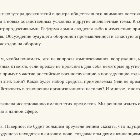
их полутора десятилетий в центре общественного внимания посто
 в новых хозяйственных условиях и другие аналогичные темы. К с
онтрпродуктивными. Реформа армии сводится либо к изменению при
я. Обсуждение будущего оборонной промышленности зачастую огр
асходов на оборону.
м, чтобы понимать, что на вопросы комплектования, вооружения, 
умных ответов, если прежде не прояснить для себя некоторые друг
х примут участие российские военнослужащие в последующие годы 
ики этих войн? Каков будет набор средств, применяемых (или не п
йствовать в отношении организованного насилия? И многое, много
священа исследованию именно этих предметов. Мы решили издать е
ю в данной сфере.
ив. Наверное, не будет большим преувеличением сказать, что иду
будущего находятся в силовом поле, создаваемом двумя концепциям