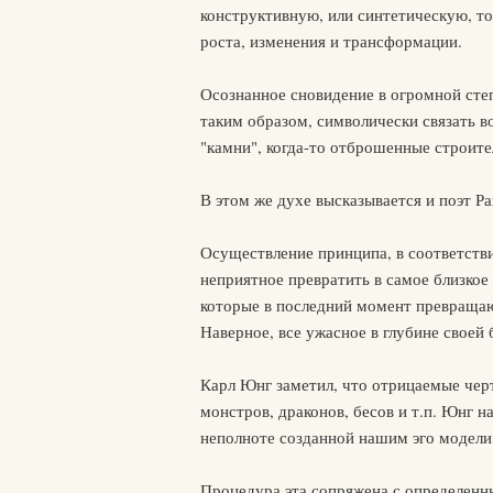
конструктивную, или синтетическую, то
роста, изменения и трансформации.
Осознанное сновидение в огромной степ
таким образом, символически связать в
"камни", когда-то отброшенные строите
В этом же духе высказывается и поэт Р
Осуществление принципа, в соответстви
неприятное превратить в самое близкое
которые в последний момент превращают
Наверное, все ужасное в глубине своей
Карл Юнг заметил, что отрицаемые чер
монстров, драконов, бесов и т.п. Юнг н
неполноте созданной нашим эго модели е
Процедура эта сопряжена с определенн