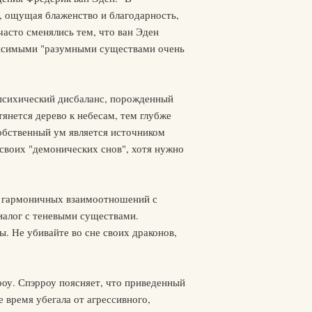
, ощущая блаженство и благодарность,
часто сменялись тем, что ван Эден
ависимыми "разумными существами очень
 психический дисбаланс, порожденный
нется дерево к небесам, тем глубже
 собственный ум является источником
т своих "демонических снов", хотя нужно
ее гармоничных взаимоотношений с
иалог с теневыми существами.
. Не убивайте во сне своих драконов,
оу. Спэрроу поясняет, что приведенный
 время убегала от агрессивного,