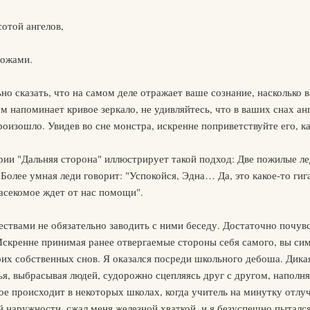
отой ангелов,
рожами.
ьно сказать, что на самом деле отражает ваше сознание, насколько
м напоминает кривое зеркало, не удивляйтесь, что в ваших снах а
роизошло. Увидев во сне монстра, искренне поприветствуйте его, ка
рии "Дальняя сторона" иллюстрирует такой подход: Две пожилые л
 Более умная леди говорит: "Успокойся, Эдна… Да, это какое-то ги
насекомое ждет от нас помощи".
ествами не обязательно заводить с ними беседу. Достаточно почу
Искренне принимая ранее отвергаемые стороны себя самого, вы сим
оих собственных снов. Я оказался посреди школьного дебоша. Дикая
лья, выбрасывая людей, судорожно сцепляясь друг с другом, наполн
е происходит в некоторых школах, когда учитель на минутку отлучи
 наружности, сжал меня железной хваткой, и я безуспешно пытался 