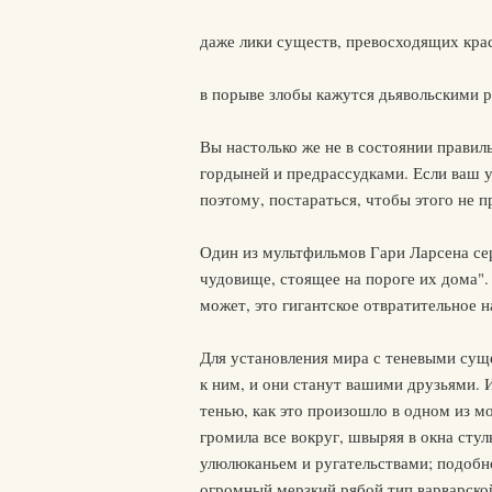
даже лики существ, превосходящих крас
в порыве злобы кажутся дьявольскими 
Вы настолько же не в состоянии правил
гордыней и предрассудками. Если ваш у
поэтому, постараться, чтобы этого не п
Один из мультфильмов Гари Ларсена се
чудовище, стоящее на пороге их дома".
может, это гигантское отвратительное 
Для установления мира с теневыми сущ
к ним, и они станут вашими друзьями. 
тенью, как это произошло в одном из м
громила все вокруг, швыряя в окна сту
улюлюканьем и ругательствами; подобно
огромный мерзкий рябой тип варварской