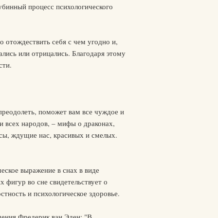
лубинный процесс психологического
 отождествить себя с чем угодно и,
ались или отрицались. Благодаря этому
сти.
преодолеть, поможет вам все чуждое и
и всех народов, – мифы о драконах,
сы, ждущие нас, красивых и смелых.
еское выражение в снах в виде
х фигур во сне свидетельствует о
остность и психологическое здоровье.
дения Фредерик ван Эден: "В