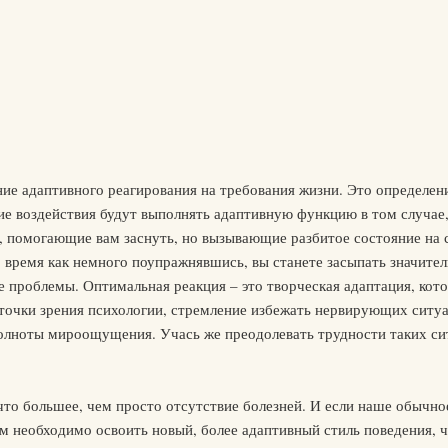
ие адаптивного реагирования на требования жизни. Это определение
ие воздействия будут выполнять адаптивную функцию в том случае
и, помогающие вам заснуть, но вызывающие разбитое состояние на
о время как немного поупражнявшись, вы станете засыпать значите
проблемы. Оптимальная реакция – это творческая адаптация, кото
точки зрения психологии, стремление избежать нервирующих ситуац
 полноты мироощущения. Учась же преодолевать трудности таких си
ечто большее, чем просто отсутствие болезней. И если наше обычн
нам необходимо освоить новый, более адаптивный стиль поведения,