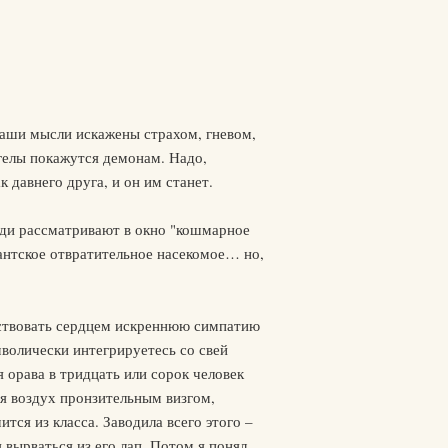
 ваши мысли искажены страхом, гневом,
нгелы покажутся демонам. Надо,
к давнего друга, и он им станет.
еди рассматривают в окно "кошмарное
гантское отвратительное насекомое… но,
вствовать сердцем искреннюю симпатию
волически интегрируетесь со свей
 орава в тридцать или сорок человек
яя воздух пронзительным визгом,
тся из класса. Заводила всего этого –
вырваться из его лап. Потом я понял,