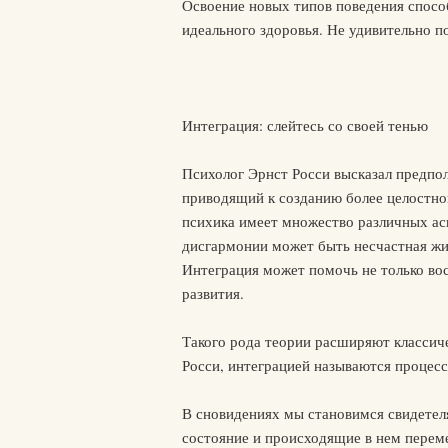
Освоение новых типов поведения спосо
идеального здоровья. Не удивительно поэ
Интеграция: слейтесь со своей тенью
Психолог Эрнст Росси высказал предпол
приводящий к созданию более целостно
психика имеет множество различных асп
дисгармонии может быть несчастная жиз
Интеграция может помочь не только во
развития.
Такого рода теории расширяют классиче
Росси, интеграцией называются процес
В сновидениях мы становимся свидетел
состояние и происходящие в нем перем