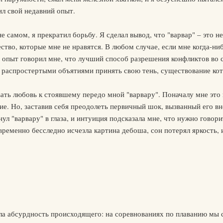
ил свой недавний опыт.
е самом, я прекратил борьбу. Я сделал вывод, что "варвар" – это не
чество, которые мне не нравятся. В любом случае, если мне когда-н
 опыт говорил мне, что лучший способ разрешения конфликтов во сн
 с распростертыми объятиями принять свою тень, существование кот
ать любовь к стоявшему передо мной "варвару". Поначалу мне это н
е. Но, заставив себя преодолеть первичный шок, вызванный его вн
янул "варвару" в глаза, и интуиция подсказала мне, что нужно гово
овременно бесследно исчезла картина дебоша, сон потерял яркость,
шла абсурдность происходящего: на соревнованиях по плаванию мы 