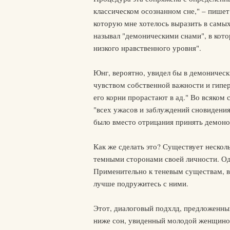
классическом осознанном сне," – пишет
которую мне хотелось выразить в самых
называл "демоническими снами", в кот
низкого нравственного уровня".
Юнг, вероятно, увидел бы в демоничес
чувством собственной важности и гипе
его корни прорастают в ад." Во всяком 
"всех ужасов и заблуждений сновидения"
было вместо отрицания принять демонов
Как же сделать это? Существует нескол
темными сторонами своей личности. Оди
Применительно к теневым существам, в 
лучше подружитесь с ними.
Этот, диалоговый подхлд, предложенны
ниже сон, увиденный молодой женщиной,