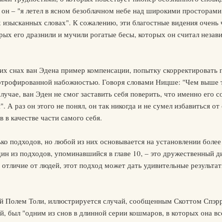
 он – "я летел в ясном безоблачном небе над широкими просторами
 изысканных словах". К сожалению, эти благостные видения очень 
орых его дразнили и мучили рогатые бесы, которых он считал нез
ких снах ван Эдена пример компенсации, попытку скорректировать
ртрофированной набожностью. Говоря словами Ницше: "Чем выше тя
случае, ван Эден не смог заставить себя поверить, что именно его
. А раз он этого не понял, он так никогда и не сумел избавиться о
 в качестве части самого себя.
ько подходов, но любой из них основывается на установлении бол
н из подходов, упоминавшийся в главе 10, – это дружественный д
отличие от людей, этот подход может дать удивительные результаты
й Полем Толи, иллюстрируется случай, сообщенным Скоттом Спэрр
 был "одним из снов в длинной серии кошмаров, в которых она все