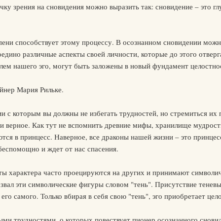
чку зрения на сновидения можно выразить так: сновидение – это г
ени способствует этому процессу. В осознанном сновидении можно
оедино различные аспекты своей личности, которые до этого отверг
лем нашего эго, могут быть заложены в новый фундамент целостно
айнер Мария Рильке.
и с которым вы должны не избегать трудностей, но стремиться их 
 и верное. Как тут не вспомнить древние мифы, хранилище мудрост
ся в принцесс. Наверное, все драконы нашей жизни – это принцес
 беспомощно и ждет от нас спасения.
ты характера часто проецируются на других и принимают символич
азвал эти символические фигуры словом "тень". Присутствие теневы
го самого. Только вбирая в себя свою "тень", эго приобретает цел
ыми трудностями, о которых повествует пионер осознанного снови