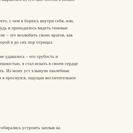
что, с чем я борюсь внутри себя, или,
ибудь и приходилось видеть теневые
е – это возлюбить своих врагов, как
орой я до сих пор отрицал.
е удавалось – его грубость и
ешностью, я стал искать в своем сердце
рить. Из моих уст хлынули хвалебные
 и я проснулся, ощущая восхитительное
собирались устроить заплыв на