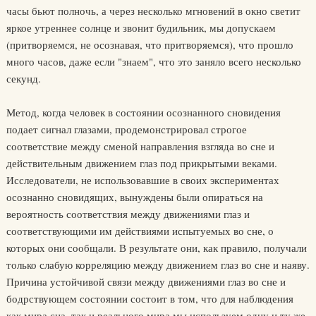
часы бьют полночь, а через несколько мгновений в окно светит
яркое утреннее солнце и звонит будильник, мы допускаем
(притворяемся, не осознавая, что притворяемся), что прошло
много часов, даже если "знаем", что это заняло всего несколько
секунд.
Метод, когда человек в состоянии осознанного сновидения
подает сигнал глазами, продемонстрировал строгое
соответствие между сменой направления взгляда во сне и
действительным движением глаз под прикрытыми веками.
Исследователи, не использовавшие в своих экспериментах
осознанно сновидящих, вынуждены были опираться на
вероятность соответствия между движениями глаз и
соответствующими им действиями испытуемых во сне, о
которых они сообщали. В результате они, как правило, получали
только слабую корреляцию между движением глаз во сне и наяву.
Причина устойчивой связи между движениями глаз во сне и
бодрствующем состоянии состоит в том, что для наблюдения
как мира сна, так и реального мира мы используем одну и ту же