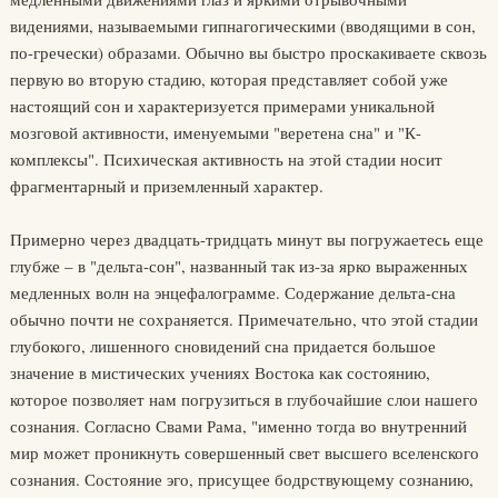
видениями, называемыми гипнагогическими (вводящими в сон,
по-гречески) образами. Обычно вы быстро проскакиваете сквозь
первую во вторую стадию, которая представляет собой уже
настоящий сон и характеризуется примерами уникальной
мозговой активности, именуемыми "веретена сна" и "К-
комплексы". Психическая активность на этой стадии носит
фрагментарный и приземленный характер.
Примерно через двадцать-тридцать минут вы погружаетесь еще
глубже – в "дельта-сон", названный так из-за ярко выраженных
медленных волн на энцефалограмме. Содержание дельта-сна
обычно почти не сохраняется. Примечательно, что этой стадии
глубокого, лишенного сновидений сна придается большое
значение в мистических учениях Востока как состоянию,
которое позволяет нам погрузиться в глубочайшие слои нашего
сознания. Согласно Свами Рама, "именно тогда во внутренний
мир может проникнуть совершенный свет высшего вселенского
сознания. Состояние эго, присущее бодрствующему сознанию,