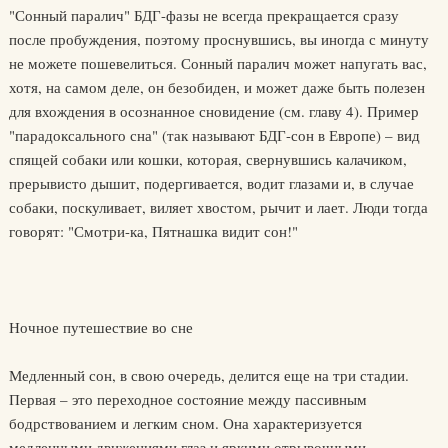
"Сонный паралич" БДГ-фазы не всегда прекращается сразу
после пробуждения, поэтому проснувшись, вы иногда с минуту
не можете пошевелиться. Сонный паралич может напугать вас,
хотя, на самом деле, он безобиден, и может даже быть полезен
для вхождения в осознанное сновидение (см. главу 4). Пример
"парадоксального сна" (так называют БДГ-сон в Европе) – вид
спящей собаки или кошки, которая, свернувшись калачиком,
прерывисто дышит, подергивается, водит глазами и, в случае
собаки, поскуливает, виляет хвостом, рычит и лает. Люди тогда
говорят: "Смотри-ка, Пятнашка видит сон!"
Ночное путешествие во сне
Медленный сон, в свою очередь, делится еще на три стадии.
Первая – это переходное состояние между пассивным
бодрствованием и легким сном. Она характеризуется
медленными движениями глаз и яркими отрывочными