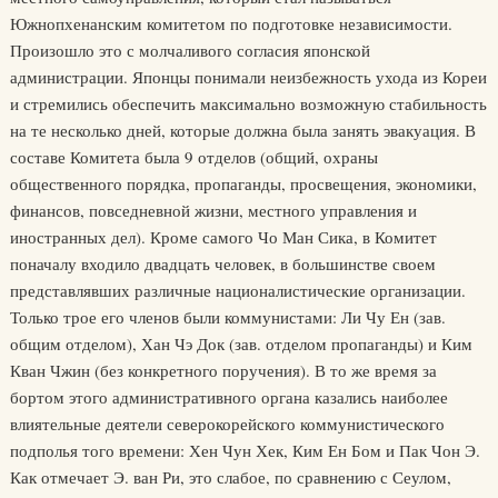
Южнопхенанским комитетом по подготовке независимости.
Произошло это с молчаливого согласия японской
администрации. Японцы понимали неизбежность ухода из Кореи
и стремились обеспечить максимально возможную стабильность
на те несколько дней, которые должна была занять эвакуация. В
составе Комитета была 9 отделов (общий, охраны
общественного порядка, пропаганды, просвещения, экономики,
финансов, повседневной жизни, местного управления и
иностранных дел). Кроме самого Чо Ман Сика, в Комитет
поначалу входило двадцать человек, в большинстве своем
представлявших различные националистические организации.
Только трое его членов были коммунистами: Ли Чу Ен (зав.
общим отделом), Хан Чэ Док (зав. отделом пропаганды) и Ким
Кван Чжин (без конкретного поручения). В то же время за
бортом этого административного органа казались наиболее
влиятельные деятели северокорейского коммунистического
подполья того времени: Хен Чун Хек, Ким Ен Бом и Пак Чон Э.
Как отмечает Э. ван Ри, это слабое, по сравнению с Сеулом,