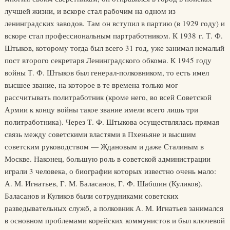
лучшей жизни, и вскоре стал рабочим на одном из
ленинградских заводов. Там он вступил в партию (в 1929 году) и
вскоре стал профессиональным партработником. К 1938 г. Т. Ф.
Штыков, которому тогда был всего 31 год, уже занимал немалый
пост второго секретаря Ленинградского обкома. К 1945 году
войны Т. Ф. Штыков был генерал-полковником, то есть имел
высшее звание, на которое в те времена только мог
рассчитывать политработник (кроме него, во всей Советской
Армии к концу войны такое звание имели всего лишь три
политработника). Через Т. Ф. Штыкова осуществлялась прямая
связь между советскими властями в Пхеньяне и высшим
советским руководством — Ждановым и даже Сталиным в
Москве. Наконец, большую роль в советской администрации
играли 3 человека, о биографии которых известно очень мало:
А. М. Игнатьев, Г. М. Баласанов, Г. Ф. Шабшин (Куликов).
Баласанов и Куликов были сотрудниками советских
разведывательных служб, а полковник А. М. Игнатьев занимался
в основном проблемами корейских коммунистов и был ключевой