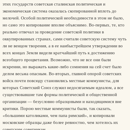
этих государств советская сталинская политическая и
экономическая система оказалась скопированной вплоть до
мелочей. Особой политической необходимости в этом не было,
но само это копирование вполне объяснимо. Во-первых, те, кто
реально отвечал за проведение советской политики в
оккупированных странах, сами считали советскую систему чуть
ли не венцом творения, а в ее наибыстрейшем утверждении во
всех концах Земли видели кратчайший путь к достижению
всеобщего процветания. Возможно, что не все они были
искренни, но выражать какие-либо сомнения на сей счет было
делом весьма опасным. Во-вторых, главной опорой советских
войск почти повсюду становились местные коммунисты, для
которых Советский Союз служил недосягаемым идеалом, а все
существовавшие там формы политической и общественной
организации — безусловно образцовыми и находящимися вне
критики. Порою местные коммунисты были, так сказать,
«большими католиками, чем папа римский», и копировали
московские образцы даже более ревностно, чем хотелось их
советским советникам.