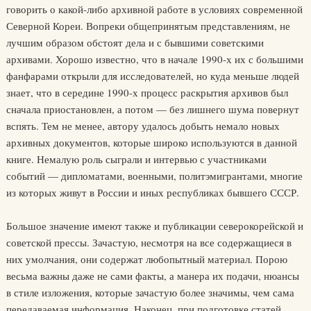
говорить о какой-либо архивной работе в условиях современной
Северной Кореи. Вопреки общепринятым представлениям, не
лучшим образом обстоят дела и с бывшими советскими
архивами. Хорошо известно, что в начале 1990-х их с большими
фанфарами открыли для исследователей, но куда меньше людей
знает, что в середине 1990-х процесс раскрытия архивов был
сначала приостановлен, а потом — без лишнего шума повернут
вспять. Тем не менее, автору удалось добыть немало новых
архивных документов, которые широко используются в данной
книге. Немалую роль сыграли и интервью с участниками
событий — дипломатами, военными, политэмигрантами, многие
из которых живут в России и иных республиках бывшего СССР.
Большое значение имеют также и публикации северокорейской и
советской прессы. Зачастую, несмотря на все содержащиеся в
них умолчания, они содержат любопытный материал. Порою
весьма важны даже не сами факты, а манера их подачи, нюансы
в стиле изложения, которые зачастую более значимы, чем сама
передаваемая информация. Наконец, при подготовке статей