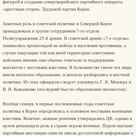
фигурой в создании северокорейского партийного аппарата,
«крестным отцом» Трудовой партии Кореи.
Заметная роль в советской политике в Северной Корее
принадлежала и группе сотрудников 7-го отдела
Политуправления 25-й армии. В советской армии «7-е отделы»
занимались пропагандой на войска и населения противника, а
случае оккупации той или иной территории советскими
войсками именно они обычно отвечали за поддержание
контактов с местными властями. В большинстве своем эти люди
имели неплохое образование, и неплохо разбирались в местной
политике. Из этих офицеров следует упомянуть Г. К. Меклера и
В. В. Ковыженко (последний был по образованию японистом).
Вообще говоря, в первые послевоенные годы советская
политика в Корее определялась в основном местными военными
властями. Конечно, важные решения утверждались ЦК, однако в
целом решающую роль в стране играли военные. Порою высшие
партийные инстанции сами не имели достаточной информации о