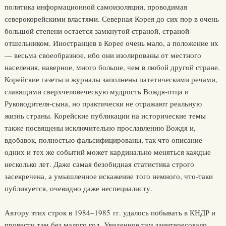
политика информационной самоизоляции, проводимая
северокорейскими властями. Северная Корея до сих пор в очень
большой степени остается замкнутой страной, страной-
отшельником. Иностранцев в Корее очень мало, а положение их
— весьма своеобразное, ибо они изолированы от местного
населения, наверное, много больше, чем в любой другой стране.
Корейские газеты и журналы заполнены патетическими речами,
славящими сверхчеловеческую мудрость Вождя-отца и
Руководителя-сына, но практически не отражают реальную
жизнь страны. Корейские публикации на исторические темы
также посвящены исключительно прославлению Вождя и,
вдобавок, полностью фальсифицированы, так что описание
одних и тех же событий может кардинально меняться каждые
несколько лет. Даже самая безобидная статистика строго
засекречена, а умышленное искажение того немного, что-таки
публикуется, очевидно даже неспециалисту.
Автору этих строк в 1984–1985 гг. удалось побывать в КНДР и
провести там без малого год. Увиденное там заинтересовало