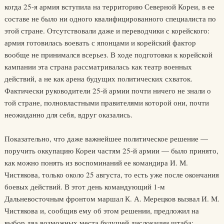
когда 25-я армия вступила на территорию Северной Кореи, в ее
составе не было ни одного квалифицированного специалиста по
этой стране. Отсутствовали даже и переводчики с корейского:
армия готовилась воевать с японцами и корейский фактор
вообще не принимался всерьез. В ходе подготовки к корейской
кампании эта страна рассматривалась как театр военных
действий, а не как арена будущих политических схваток.
Фактически руководители 25-й армии почти ничего не знали о
той стране, полновластными правителями которой они, почти
неожиданно для себя, вдруг оказались.
Показательно, что даже важнейшее политическое решение —
поручить оккупацию Кореи частям 25-й армии — было принято,
как можно понять из воспоминаний ее командира И. М.
Чистякова, только около 25 августа, то есть уже после окончания
боевых действий. В этот день командующий 1-м
Дальневосточным фронтом маршал К. А. Мерецков вызвал И. М.
Чистякова и, сообщив ему об этом решении, предложил на
выбор два возможных места будущей дислокации штаба: