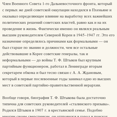
Член Военного Совета 1-го Дальневосточного фронта, который
с первых же дней советской оккупации находился в Пхеньяне и
оказывал определяющее влияние на выработку всех важнейших
политических решений советских властей, равно как и на их
проведение в жизнь. Фактически именно он являлся реальным
высшим руководителем Северной Кореи в 1945–1947 гг. Это его
назначение определялось причинами как формальными — он
был старше по званию и должности, чем все остальные
действовавшие в Корее советские генералы, так и
неформальными — до войны Т. Ф. Штыков был крупным
партийным функционером, работал в Ленинграде вторым
секретарем обкома и был тесно связан с А. А. Ждановым,
который в первые послевоенные годы занимал одно из высших
мест в советской партийно-правительственной иерархии.
Вообще говоря, биография Т. Ф. Штыкова была достаточно
типична для советских руководителей «сталинского призыва».
Родился Штыков в 1907 г. в крестьянской семье. Подобно
многим своим сверстникам, он отправился в город в поисках