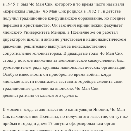
в 1945 г. был Чо Ман Сик, которого в то время часто называли
«корейским Ганди». Чо Ман Сик родился в 1882 г., в детстве
получил традиционное конфуцианское образование, но позднее
перешел в христианство. Он закончил юридический факультет
японского Университета Мэйдзи, в Пхеньяне же он работал
директором школы и активно участвовал в националистическом
движении, решительно выступая за ненасильственное
сопротивление колонизаторам. В двадцатые годы Чо Ман Сик
стоял у истоков движения за экономическое самоусиление, был
руководителем ряда крупных националистических организаций.
Особую известность он приобрел во время войны, когда
японские власти попытались заставить корейцев сменить свои
традиционные фамилии на японские. Чо Ман Сик
демонстративно отказался это сделать.
В момент, когда стало известно о капитуляции Японии, Чо Ман
Сик находился вне Пхеньяна, но получив это известие, он тут же
прибыл в город и днем 17 августа сформировал там орган
местного самоуправления, который стал называться