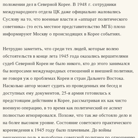
положении дел в Северной Корее. В 1948 г. сотрудники
международного отдела ЦК даже официально жаловались
Суслову на то, что военные власти и «аппарат политического
советника» (то есть местное представительство МГБ) плохо
информируют Москву о происходящих в Корее событиях.
Нетрудно заметить, что среди тех людей, которые волею
обстоятельств в конце лета 1945 года оказались вершителями
судеб Северной Кореи не было никого, кто до этого занимался
бы вопросами международных отношений и внешней политики,
не говоря уж о проблемах Кореи и стран Дальнего Востока.
Насколько автор может судить из проведенных им бесед и
доступных ему документов, 25-я армия готовилась к
предстоящим действиям в Корее, рассматривая их как чисто
военную операцию, в то время как политический ее аспект
полностью игнорировался. Похоже, что так же обстояло дело и
на более высоком уровне. Состояние советского практического
корееведения к 1945 году было плачевным. До войны
решающую роль в выработке советской политики по отношению