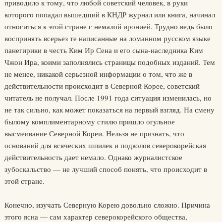
приводило к тому, что любой советский человек, в руки
которого попадал вышедший в КНДР журнал или книга, начинал
относиться к этой стране с немалой иронией. Трудно ведь было
воспринять всерьез те написанные на ломанном русском языке
панегирики в честь Ким Ир Сена и его сына-наследника Ким
Чжон Ира, коими заполнялись страницы подобных изданий. Тем
не менее, никакой серьезной информации о том, что же в
действительности происходит в Северной Корее, советский
читатель не получал. После 1991 года ситуация изменилась, но
не так сильно, как может показаться на первый взгляд. На смену
былому комплиментарному стилю пришло огульное
высмеивание Северной Кореи. Нельзя не признать, что
оснований для всяческих шпилек и подколов северокорейская
действительность дает немало. Однако журналистское
зубоскальство — не лучший способ понять, что происходит в
этой стране.
Конечно, изучать Северную Корею довольно сложно. Причина
этого ясна — сам характер северокорейского общества,