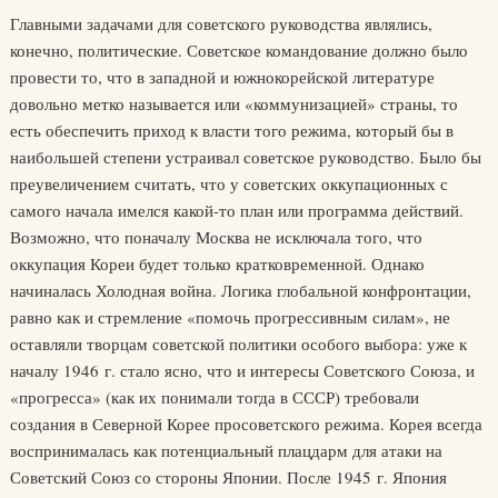
Главными задачами для советского руководства являлись,
конечно, политические. Советское командование должно было
провести то, что в западной и южнокорейской литературе
довольно метко называется или «коммунизацией» страны, то
есть обеспечить приход к власти того режима, который бы в
наибольшей степени устраивал советское руководство. Было бы
преувеличением считать, что у советских оккупационных с
самого начала имелся какой-то план или программа действий.
Возможно, что поначалу Москва не исключала того, что
оккупация Кореи будет только кратковременной. Однако
начиналась Холодная война. Логика глобальной конфронтации,
равно как и стремление «помочь прогрессивным силам», не
оставляли творцам советской политики особого выбора: уже к
началу 1946 г. стало ясно, что и интересы Советского Союза, и
«прогресса» (как их понимали тогда в СССР) требовали
создания в Северной Корее просоветского режима. Корея всегда
воспринималась как потенциальный плацдарм для атаки на
Советский Союз со стороны Японии. После 1945 г. Япония