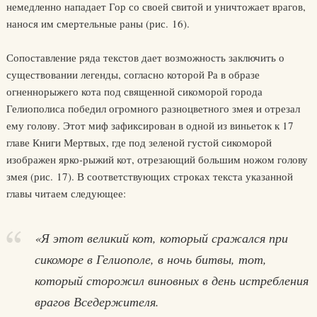
немедленно нападает Гор со своей свитой и уничтожает врагов,
нанося им смертельные раны (рис. 16).
Сопоставление ряда текстов дает возможность заключить о
существовании легенды, согласно которой Ра в образе
огненнорыжего кота под священной сикоморой города
Гелиополиса победил огромного разноцветного змея и отрезал
ему голову. Этот миф зафиксирован в одной из виньеток к 17
главе Книги Мертвых, где под зеленой густой сикоморой
изображен ярко-рыжий кот, отрезающий большим ножом голову
змея (рис. 17). В соответствующих строках текста указанной
главы читаем следующее:
«Я этот великий кот, который сражался при
сикоморе в Гелиополе, в ночь битвы, тот,
который сторожил виновных в день истребления
врагов Вседержителя.