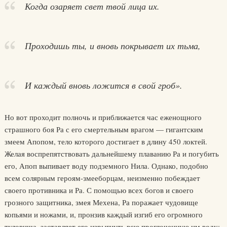
Когда озаряет свет твой лица их.
Проходишь ты, и вновь покрывает их тьма,
И каждый вновь ложится в свой гроб».
Но вот проходит полночь и приближается час еженощного
страшного боя Ра с его смертельным врагом — гигантским
змеем Апопом, тело которого достигает в длину 450 локтей.
Желая воспрепятствовать дальнейшему плаванию Ра и погубить
его, Апоп выпивает воду подземного Нила. Однако, подобно
всем солярным героям-змееборцам, неизменно побеждает
своего противника и Ра. С помощью всех богов и своего
грозного защитника, змея Мехена, Ра поражает чудовище
копьями и ножами, и, пронзив каждый изгиб его огромного
туловища, заставляет его изрыгнуть всю проглоченную им воду: