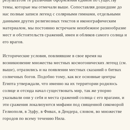
темы, которые мы отмечали выше. Сопоставляя дошедшие до
нас полные записи легенд с солярными гимнами, отдельными
данными других религиозных текстов и иконографическим
материалом, мы постоянно встречаем неизбежное разнообразие
мест и обстоятельств сражений, имен и обликов самого солнца и
его врагов.
Исторические условия, повлиявшие в свое время на
возникновение множества местных космогонических легенд (см.
выше), отразились и на появлении местных сказаний о битвах
солнечных богов. Подобно тому, как все основные центры
Египта утверждали, что именно на их территории родилось
солнце и отсюда начал существовать мир, так же упорно
указывали они у себя и места сражений солнца с его врагами, и
эти сражения локализуются мифами под священной сикоморой
Гелиополя, в Эдфу, в Фивах, в Дендера, словом, во множестве
городов по всему течению Нила.