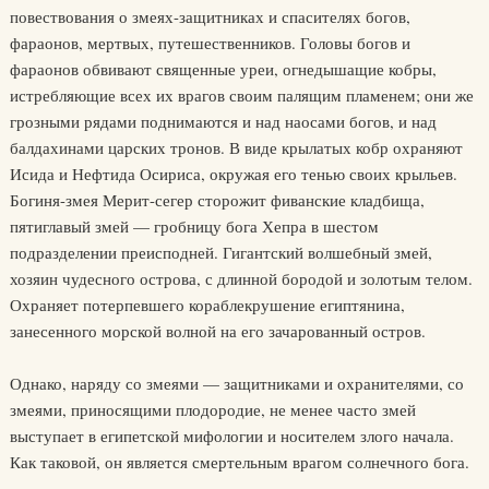
повествования о змеях-защитниках и спасителях богов,
фараонов, мертвых, путешественников. Головы богов и
фараонов обвивают священные уреи, огнедышащие кобры,
истребляющие всех их врагов своим палящим пламенем; они же
грозными рядами поднимаются и над наосами богов, и над
балдахинами царских тронов. В виде крылатых кобр охраняют
Исида и Нефтида Осириса, окружая его тенью своих крыльев.
Богиня-змея Мерит-сегер сторожит фиванские кладбища,
пятиглавый змей — гробницу бога Хепра в шестом
подразделении преисподней. Гигантский волшебный змей,
хозяин чудесного острова, с длинной бородой и золотым телом.
Охраняет потерпевшего кораблекрушение египтянина,
занесенного морской волной на его зачарованный остров.
Однако, наряду со змеями — защитниками и охранителями, со
змеями, приносящими плодородие, не менее часто змей
выступает в египетской мифологии и носителем злого начала.
Как таковой, он является смертельным врагом солнечного бога.