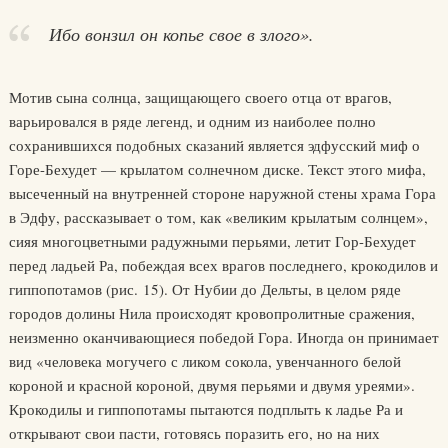
Ибо вонзил он копье свое в злого».
Мотив сына солнца, защищающего своего отца от врагов,
варьировался в ряде легенд, и одним из наиболее полно
сохранившихся подобных сказаний является эдфусский миф о
Горе-Бехудет — крылатом солнечном диске. Текст этого мифа,
высеченный на внутренней стороне наружной стены храма Гора
в Эдфу, рассказывает о том, как «великим крылатым солнцем»,
сияя многоцветными радужными перьями, летит Гор-Бехудет
перед ладьей Ра, побеждая всех врагов последнего, крокодилов и
гиппопотамов (рис. 15). От Нубии до Дельты, в целом ряде
городов долины Нила происходят кровопролитные сражения,
неизменно оканчивающиеся победой Гора. Иногда он принимает
вид «человека могучего с ликом сокола, увенчанного белой
короной и красной короной, двумя перьями и двумя уреями».
Крокодилы и гиппопотамы пытаются подплыть к ладье Ра и
открывают свои пасти, готовясь поразить его, но на них