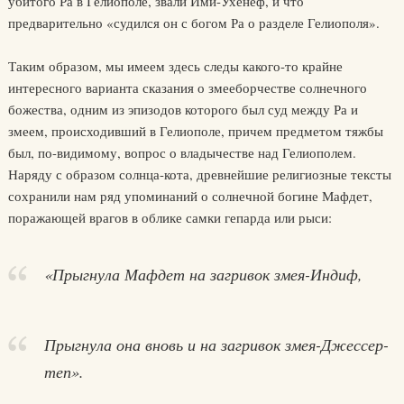
убитого Ра в Гелиополе, звали Ими-Ухенеф, и что
предварительно «судился он с богом Ра о разделе Гелиополя».
Таким образом, мы имеем здесь следы какого-то крайне
интересного варианта сказания о змееборчестве солнечного
божества, одним из эпизодов которого был суд между Ра и
змеем, происходивший в Гелиополе, причем предметом тяжбы
был, по-видимому, вопрос о владычестве над Гелиополем.
Наряду с образом солнца-кота, древнейшие религиозные тексты
сохранили нам ряд упоминаний о солнечной богине Мафдет,
поражающей врагов в облике самки гепарда или рыси:
«Прыгнула Мафдет на загривок змея-Индиф,
Прыгнула она вновь и на загривок змея-Джессер-
теп».