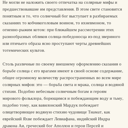
Не могли не наложить своего отпечатка на солярные мифы и
предшествовавшие им представления. В этом свете становится
понятным и то, что солнечный бог выступает в разбираемых
сказаниях то кобчикоголовым воином, то ихневмоном, то
огненно-рыжим котом: при ближайшем рассмотрении этих
разнообразных обликов солнца-победоносца из-под звериного
или птичьего образа ясно проступают черты древнейших
тотемических культов.
Столь различные по своему внешнему оформлению сказания о
борьбе солнца с его врагами имеют в своей основе содержание,
общее огромному количеству распространенных во всем мире
солярных мифов: это — борьба света и мрака, солнца и водяной
стихии. Подобно небесным солнечным богам и героям
мирового фольклора, борющимся и побеждающим воду и тьму,
подобно тому, как вавилонский Мардук побеждает
олицетворяющее водяную стихию чудовище Тиамат, как
еврейский Яхве побеждает Левиафана, индийский Индра
дракона Аи, греческий бог Аполлон и герои Персей и