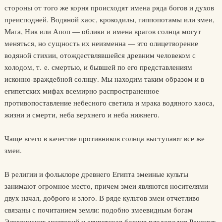
стороны от того же корня происходят имена ряда богов и духов
преисподней. Водяной хаос, крокодилы, гиппопотамы или змеи,
Мага, Ник или Апоп — облики и имена врагов солнца могут
меняться, но сущность их неизменна — это олицетворение
водяной стихии, отождествлявшейся древним человеком с
холодом, т. е. смертью, и бывшей по его представлениям
исконно-враждебной солнцу. Мы находим таким образом и в
египетских мифах всемирно распространенное
противопоставление небесного светила и мрака водяного хаоса,
жизни и смерти, неба верхнего и неба нижнего.
Чаще всего в качестве противников солнца выступают все же
змеи.
В религии и фольклоре древнего Египта змеиные культы
занимают огромное место, причем змеи являются носителями
двух начал, доброго и злого. В ряде культов змеи отчетливо
связаны с почитанием земли: подобно змеевидным богам
Элевсинских мистерий и египетская богиня плодородия Рененут