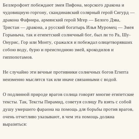
Беллерофонт побеждают змея Пифона, морского дракона и
чудовищную горгону, скандинавский солярный герой Сигурд —
дракона Фафнира, армянский герой Мгер — Белого Дэва,
Тристан — дракона, а русский богатырь Илья Муромец — Змея
Горыныча, так и египетский солнечный бог, был ли то Ра, Шу-
Онурис, Гор или Монту, сражался и побеждал олицетворявших
собою воду, бурю и преисподнюю змей, крокодилов и
гиппопотамов.
Не случайно эти вечные противники солнечных богов Египта
неизменно мыслятся так или иначе связанными с водой.
О подлинной природе врагов солнца говорят многие египетские
тексты. Так, Тексты Пирамид, советуя солнцу Ра взять с собой
душу умершего фараона на помощь для борьбы против врагов,
очень отчетливо указывают, в чем эта помощь должна
выразиться: