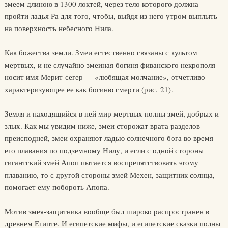
змеем длиною в 1300 локтей, через тело которого должна
пройти ладья Ра для того, чтобы, выйдя из него утром выплыть
на поверхность небесного Нила.
Как божества земли. Змеи естественно связаны с культом
мертвых, и не случайно змеиная богиня фиванского некрополя
носит имя Мерит-сегер — «любящая молчание», отчетливо
характеризующее ее как богиню смерти (рис. 21).
Земля и находящийся в ней мир мертвых полны змей, добрых и
злых. Как мы увидим ниже, змеи сторожат врата разделов
преисподней, змеи охраняют ладью солнечного бога во время
его плавания по подземному Нилу, и если с одной стороны
гигантский змей Апоп пытается воспрепятствовать этому
плаванию, то с другой стороны змей Мехен, защитник солнца,
помогает ему побороть Апопа.
Мотив змея-защитника вообще был широко распространен в
древнем Египте. И египетские мифы, и египетские сказки полны