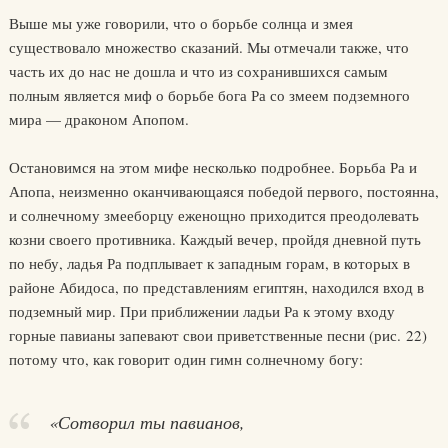
Выше мы уже говорили, что о борьбе солнца и змея
существовало множество сказаний. Мы отмечали также, что
часть их до нас не дошла и что из сохранившихся самым
полным является миф о борьбе бога Ра со змеем подземного
мира — драконом Апопом.
Остановимся на этом мифе несколько подробнее. Борьба Ра и
Апопа, неизменно оканчивающаяся победой первого, постоянна,
и солнечному змееборцу еженощно приходится преодолевать
козни своего противника. Каждый вечер, пройдя дневной путь
по небу, ладья Ра подплывает к западным горам, в которых в
районе Абидоса, по представлениям египтян, находился вход в
подземный мир. При приближении ладьи Ра к этому входу
горные павианы запевают свои приветственные песни (рис. 22)
потому что, как говорит один гимн солнечному богу:
«Сотворил ты павианов,