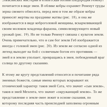
почитается в виде змеи. В облике кобры охраняет Рененут груды
зерна свежего обмолота, перед нею в том же образе кобры
приносят жертвы на празднике жатвы (рис. 18), и она же
изображается в виде коброголовой женщины, вскармливающей
своим молоком младенца-фараона, символизирующего новый
урожай (рис. 19). Но не только Рененут связана с культом земли.
Очень примечательно, что и сам бог земли Геб изображается
иногда с головой змея (рис. 20). Из земли же согласно одной из
легенд выходит на бой с солнечным богом его противник —
змей и в землю уползает, превращаясь в змея, побежденный враг
солнца по другому сказанию.
К этому же кругу представлений относится и почитание ряда
змеиных божеств, самые имена которых вскрывают их
хтонический характер: таков змей Сата, что значит «сын земли»,
таков и змей Мехента, что значит «окружающий землю». То же
представление о земле-змее лежит в основе сказания, по
которому последняя часть преисподней заполнена огромным