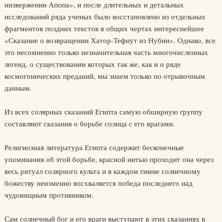
низвержении Апопа», и после длительных и детальных
исследований ряда ученых было восстановлено из отдельных
фрагментов поздних текстов в общих чертах интереснейшее
«Сказание о возвращении Хатор-Тефнут из Нубии». Однако, все
это несомненно только незначительная часть многочисленных
легенд, о существовании которых так же, как и о ряде
космогонических преданий, мы знаем только по отрывочным
данным.
Из всех солярных сказаний Египта самую обширную группу
составляют сказания о борьбе солнца с его врагами.
Религиозная литература Египта содержит бесконечные
упоминания об этой борьбе, красной нитью проходит она через
весь ритуал солярного культа и в каждом гимне солнечному
божеству неизменно восхваляется победа последнего над
чудовищным противником.
Сам солнечный бог и его враги выступают в этих сказаниях в