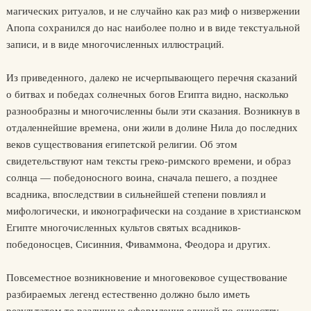
магических ритуалов, и не случайно как раз миф о низвержении
Апопа сохранился до нас наиболее полно и в виде текстуальной
записи, и в виде многочисленных иллюстраций.
Из приведенного, далеко не исчерпывающего перечня сказаний
о битвах и победах солнечных богов Египта видно, насколько
разнообразны и многочисленны были эти сказания. Возникнув в
отдаленнейшие времена, они жили в долине Нила до последних
веков существования египетской религии. Об этом
свидетельствуют нам тексты греко-римского времени, и образ
солнца — победоносного воина, сначала пешего, а позднее
всадника, впоследствии в сильнейшей степени повлиял и
мифологически, и иконографически на создание в христианском
Египте многочисленных культов святых всадников-
победоносцев, Сисинния, Фиваммона, Феодора и других.
Повсеместное возникновение и многовековое существование
разбираемых легенд естественно должно было иметь
результатом те различные оформления единой по существу