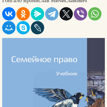
Гонгало Бронислав Мичиславович