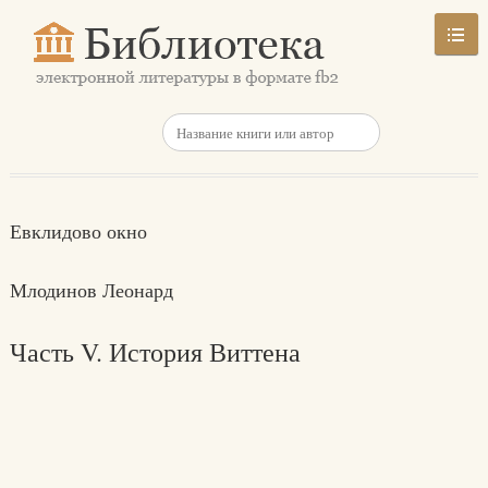
Евклидово окно
Млодинов Леонард
Часть V. История Виттена