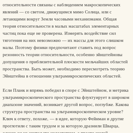
относительности связаны с наблюдением макроскопических
явлений — со светом, движущимся мимо Солнца, или с
летающими вокруг Земли часовыми механизмами. Общая
теория относительности в малых масштабах элементарных
частиц пока еще не проверена. Измерять воздействие сил
тяготения на них невозможно — их массы для этого слишком
малы. Поэтому физики предпочитают ставить под вопрос
резонность теории относительности, особенно эйнштейновы
допущения о приблизительной плоскости мельчайших областей
пространства. Быть может, необходимо пересмотреть теорию
Эйнштейна в отношении ультрамикроскопических областей.
Если Планк и впрямь победил в споре с Эйнштейном, и метрика
ультрамикроскопического пространства флуктуирует в широком
диапазоне значений, возникает другой вопрос, поглубже. Какова
структура пространства на ультрамикроскопическом уровне?
Ключ к ответу, похоже, — в идее, которую Фейнман и другие
проглотили с таким трудом и за которую дразнили Шварца,
однако он не считал это недостатком, а просто милой