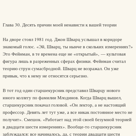
Глава 30. Десять причин моей ненависти к вашей теории
На дворе стоял 1981 год. Джон Шварц услышал в коридоре
знакомый голос. «Эй, Шварц, ты нынче в скольких измерениях?»
Это Фейнман, в те времена еще не «открытый», — культовая
фигура лишь в разреженных сферах физики. Фейнман считал
теорию струн сумасбродной. Шварц не возражал. Он уже
привык, что к нему не относятся серьезно.
В тот год один старшекурсник представил Шварцу нового
юного коллегу по фамилии Млодинов. Когда Шварц вышел,
старшекурсник покачал головой. «Он лектор, а не настоящий
профессор. Девять лет тут уже, а все никак постоянное место не
получит». Смешок. «Работает над этой своей безумной теорией
в двадцати шести измерениях». Вообще-то старшекурсник
заблуждался: все начиналось, да, с теории двадцати шести