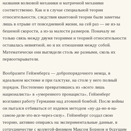
названия волновой механики и матричной механики
соответственно. Как и в случае специальной теории
относительности, следствия квантовой теории были заметны
лишь в отрыве от повседневной жизни, на сей раз — не из-за
бешеной скорости, а из-за малости размеров. Поначалу не
только связь между двумя теориями и теорией относительности
оставалась невнятной, но и их отношения между собой.
Математически они выглядели столь же разными, сколь их
первооткрыватели.
Вообразите Гейзенберга — добропорядочного немца, в
идеальном костюме и при галстуке, на столе у него полный
порядок. Постепенно превратившись из «всего лишь
националиста» в «умеренного пронациста», Гейзенберг
возглавил работу Германии над атомной бомбой. После войны
он пытался отбиваться от издевок методом «ну-да-но-я-на-
самом-деле-это-все-через-силу». Гейзенберг создал свою
теорию, активно опираясь на экспериментальные данные, в
сотрудничестве с коллегой-физиком Максом Борном и будущим