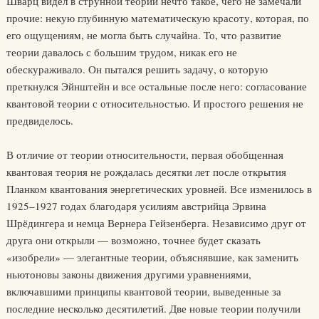
Шварц видел в струнной теории нечто такое, чего не замечали
прочие: некую глубинную математическую красоту, которая, по
его ощущениям, не могла быть случайна. То, что развитие
теории давалось с большим трудом, никак его не
обескураживало. Он пытался решить задачу, о которую
преткнулся Эйнштейн и все остальные после него: согласование
квантовой теории с относительностью. И простого решения не
предвиделось.
В отличие от теории относительности, первая обобщенная
квантовая теория не рождалась десятки лет после открытия
Планком квантования энергетических уровней. Все изменилось в
1925–1927 годах благодаря усилиям австрийца Эрвина
Шрёдингера и немца Вернера Гейзенберга. Независимо друг от
друга они открыли — возможно, точнее будет сказать
«изобрели» — элегантные теории, объяснявшие, как заменить
ньютоновы законы движения другими уравнениями,
включавшими принципы квантовой теории, выведенные за
последние несколько десятилетий. Две новые теории получили