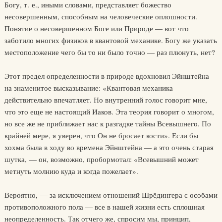
Богу, т. е., иными словами, представляет божество
несовершенным, способным на человеческие оплошности.
Понятие о несовершенном Боге или Природе — вот что
заботило многих физиков в квантовой механике. Богу же указать
местоположение чего бы то ни было точно — раз плюнуть, нет?
Этот предел определенности в природе вдохновил Эйнштейна
на знаменитое высказывание: «Квантовая механика
действительно впечатляет. Но внутренний голос говорит мне,
что это еще не настоящий Иаков. Эта теория говорит о многом,
но все же не приближает нас к разгадке тайны Всевышнего. По
крайней мере, я уверен, что Он не бросает кости». Если бы
хохма была в ходу во времена Эйнштейна — а это очень старая
шутка, — он, возможно, пробормотал: «Всевышний может
метнуть молнию куда и когда пожелает».
Вероятно, — за исключением отношений Шрёдингера с особами
противоположного пола — все в нашей жизни есть сплошная
неопределенность. Так отчего же, спросим мы, принцип,