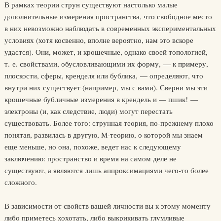
В рамках теории струн существуют настолько малые
дополнительные измерения пространства, что свободное место
в них невозможно наблюдать в современных экспериментальных
условиях (хотя косвенно, вполне вероятно, нам это вскоре
удастся). Они, может, и крошечные, однако своей топологией,
т. е. свойствами, обусловливающими их форму, — к примеру,
плоскости, сферы, кренделя или бублика, — определяют, что
внутри них существует (например, мы с вами). Сверни мы эти
крошечные бубличные измерения в крендель и — пшик! —
электроны (и, как следствие, люди) могут перестать
существовать. Более того: струнная теория, по-прежнему плохо
понятая, развилась в другую, М-теорию, о которой мы знаем
еще меньше, но она, похоже, ведет нас к следующему
заключению: пространство и время на самом деле не
существуют, а являются лишь аппроксимациями чего-то более
сложного.
В зависимости от свойств вашей личности вы к этому моменту
либо приметесь хохотать, либо выкрикивать глумливые