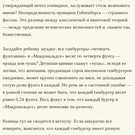
утверждающий нечто очевидное, заслуживает столь величавого
имени? Неопределенность принципа Гейзенберга — странного
фасона. Это разница между классической и квантовой теорией
— между пределами человеческих возможностей и, скажем так,
божественных.
Загадайте ребенку загадку: все гамбургеры-«четверть
фунтовики» в «Макдональдсе» весят по четверти фунта —
правда или чушь? Детишки-циники скажут «чушь», исходя из
логики, что компания, продающая сорок миллионов гамбургеров
ежедневно, может крупно сэкономить на мясе, не докладывая
сотую долю фунта в каждый. Но речь не о системной ошибке —
в равной степени не может быть, что каждый гамбургер весит
ровно 0,24 фунта. Весь фокус в том, что каждый бургер в
«Макдональдсе» весит немножко по-разному.
Разница тут не сводится к кетчупу. Если аккуратно все
измерить, выяснится, что каждый гамбургер имеет разную