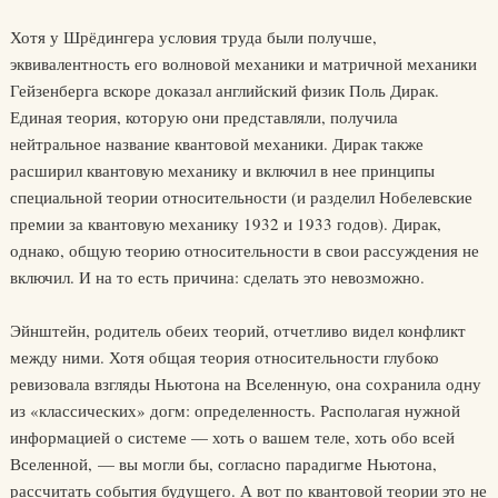
Хотя у Шрёдингера условия труда были получше,
эквивалентность его волновой механики и матричной механики
Гейзенберга вскоре доказал английский физик Поль Дирак.
Единая теория, которую они представляли, получила
нейтральное название квантовой механики. Дирак также
расширил квантовую механику и включил в нее принципы
специальной теории относительности (и разделил Нобелевские
премии за квантовую механику 1932 и 1933 годов). Дирак,
однако, общую теорию относительности в свои рассуждения не
включил. И на то есть причина: сделать это невозможно.
Эйнштейн, родитель обеих теорий, отчетливо видел конфликт
между ними. Хотя общая теория относительности глубоко
ревизовала взгляды Ньютона на Вселенную, она сохранила одну
из «классических» догм: определенность. Располагая нужной
информацией о системе — хоть о вашем теле, хоть обо всей
Вселенной, — вы могли бы, согласно парадигме Ньютона,
рассчитать события будущего. А вот по квантовой теории это не