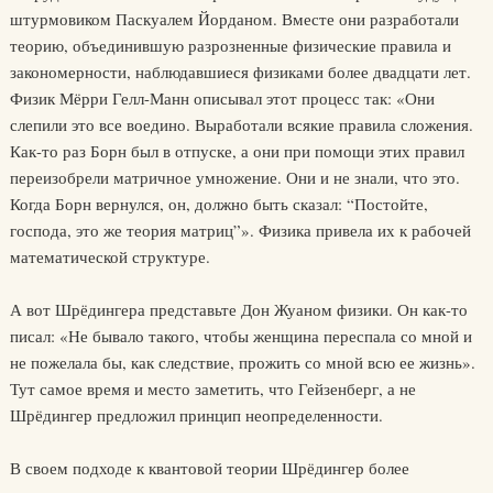
штурмовиком Паскуалем Йорданом. Вместе они разработали
теорию, объединившую разрозненные физические правила и
закономерности, наблюдавшиеся физиками более двадцати лет.
Физик Мёрри Гелл-Манн описывал этот процесс так: «Они
слепили это все воедино. Выработали всякие правила сложения.
Как-то раз Борн был в отпуске, а они при помощи этих правил
переизобрели матричное умножение. Они и не знали, что это.
Когда Борн вернулся, он, должно быть сказал: “Постойте,
господа, это же теория матриц”». Физика привела их к рабочей
математической структуре.
А вот Шрёдингера представьте Дон Жуаном физики. Он как-то
писал: «Не бывало такого, чтобы женщина переспала со мной и
не пожелала бы, как следствие, прожить со мной всю ее жизнь».
Тут самое время и место заметить, что Гейзенберг, а не
Шрёдингер предложил принцип неопределенности.
В своем подходе к квантовой теории Шрёдингер более