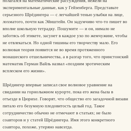
полагался на математические рассуждения, нежели на
экспериментальные данные, как у Гейзенберга. Представьте
серьезного Шрёдингера — с легчайшей тенью улыбки на лице,
лохматого, почти как Эйнштейн. Он задумчиво что-то пишет во
вполне школьную тетрадку. Пошумите — и он, нимало не
заботясь об этикете, засунет в каждое ухо по жемчужине, чтобы
не отвлекаться. Но одной тишины его творчеству мало. Его
волновая теория появится не во время протяженного
монашеского отшельничества, а в разгар того, что принстонский
математик Герман Вайль назвал «поздним эротическим
всплеском его жизни».
Шрёдингер впервые записал свое волновое уравнение на
свидании на горнолыжном курорте, пока его жена была в
отъезде в Цюрихе. Говорят, что общество его загадочной визави
питало его безумную плодовитость целый год. Такое
сотрудничество обычно не отмечают в статьях; не было
соавторов и у статей Шрёдингера. Имя этого конкретного
соавтора, похоже, утеряно навсегда.