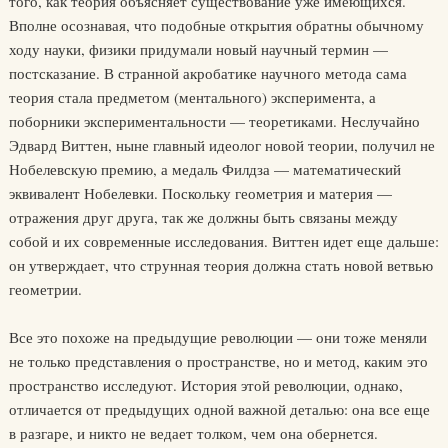
того, как теория объясняет существование уже имеющихся.
Вполне осознавая, что подобные открытия обратны обычному
ходу науки, физики придумали новый научный термин —
постсказание. В странной акробатике научного метода сама
теория стала предметом (ментального) эксперимента, а
поборники экспериментальности — теоретиками. Неслучайно
Эдвард Виттен, ныне главный идеолог новой теории, получил не
Нобелевскую премию, а медаль Филдза — математический
эквивалент Нобелевки. Поскольку геометрия и материя —
отражения друг друга, так же должны быть связаны между
собой и их современные исследования. Виттен идет еще дальше:
он утверждает, что струнная теория должна стать новой ветвью
геометрии.
Все это похоже на предыдущие революции — они тоже меняли
не только представления о пространстве, но и метод, каким это
пространство исследуют. История этой революции, однако,
отличается от предыдущих одной важной деталью: она все еще
в разгаре, и никто не ведает толком, чем она обернется.