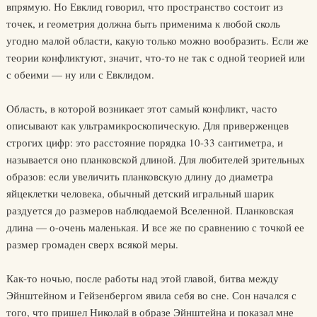
впрямую. Но Евклид говорил, что пространство состоит из
точек, и геометрия должна быть применима к любой сколь
угодно малой области, какую только можно вообразить. Если же
теории конфликтуют, значит, что-то не так с одной теорией или
с обеими — ну или с Евклидом.
Область, в которой возникает этот самый конфликт, часто
описывают как ультрамикроскопическую. Для приверженцев
строгих цифр: это расстояние порядка 10-33 сантиметра, и
называется оно планковской длиной. Для любителей зрительных
образов: если увеличить планковскую длину до диаметра
яйцеклетки человека, обычный детский игральный шарик
раздуется до размеров наблюдаемой Вселенной. Планковская
длина — о-очень маленькая. И все же по сравнению с точкой ее
размер громаден сверх всякой меры.
Как-то ночью, после работы над этой главой, битва между
Эйнштейном и Гейзенбергом явила себя во сне. Сон начался с
того, что пришел Николай в образе Эйнштейна и показал мне