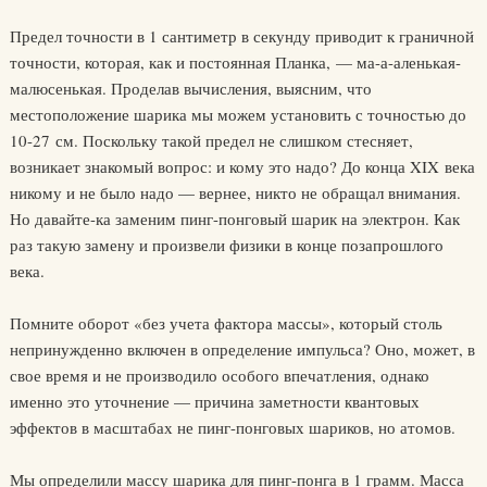
Предел точности в 1 сантиметр в секунду приводит к граничной
точности, которая, как и постоянная Планка, — ма-а-аленькая-
малюсенькая. Проделав вычисления, выясним, что
местоположение шарика мы можем установить с точностью до
10-27 см. Поскольку такой предел не слишком стесняет,
возникает знакомый вопрос: и кому это надо? До конца XIX века
никому и не было надо — вернее, никто не обращал внимания.
Но давайте-ка заменим пинг-понговый шарик на электрон. Как
раз такую замену и произвели физики в конце позапрошлого
века.
Помните оборот «без учета фактора массы», который столь
непринужденно включен в определение импульса? Оно, может, в
свое время и не производило особого впечатления, однако
именно это уточнение — причина заметности квантовых
эффектов в масштабах не пинг-понговых шариков, но атомов.
Мы определили массу шарика для пинг-понга в 1 грамм. Масса