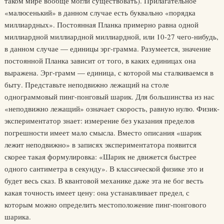
таком мире вообще могли существовать). Прилагательное
«малюсенький» в данном случае есть буквально «порядка
миллиардных». Постоянная Планка примерно равна одной
миллиардной миллиардной миллиардной, или 10-27 чего-нибудь,
в данном случае — единицы эрг-грамма. Разумеется, значение
постоянной Планка зависит от того, в каких единицах она
выражена. Эрг-грамм — единица, с которой мы сталкиваемся в
быту. Представьте неподвижно лежащий на столе
однограммовый пинг-понговый шарик. Для большинства из нас
«неподвижно лежащий» означает скорость, равную нулю. Физик-
экспериментатор знает: измерение без указания пределов
погрешности имеет мало смысла. Вместо описания «шарик
лежит неподвижно» в записях экспериментатора появится
скорее такая формулировка: «Шарик не движется быстрее
одного сантиметра в секунду». В классической физике это и
будет весь сказ. В квантовой механике даже эта не бог весть
какая точность имеет цену: она устанавливает предел, с
которым можно определить местоположение пинг-понгового
шарика.