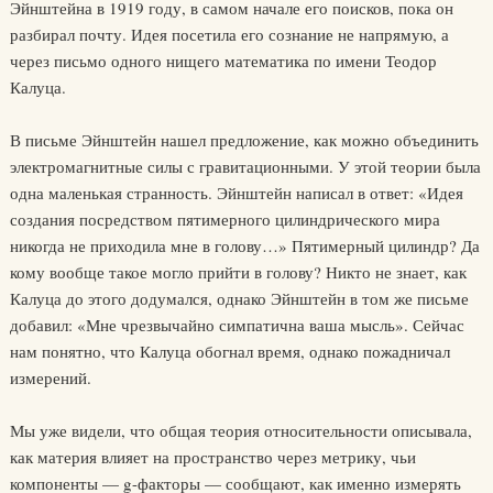
Эйнштейна в 1919 году, в самом начале его поисков, пока он
разбирал почту. Идея посетила его сознание не напрямую, а
через письмо одного нищего математика по имени Теодор
Калуца.
В письме Эйнштейн нашел предложение, как можно объединить
электромагнитные силы с гравитационными. У этой теории была
одна маленькая странность. Эйнштейн написал в ответ: «Идея
создания посредством пятимерного цилиндрического мира
никогда не приходила мне в голову…» Пятимерный цилиндр? Да
кому вообще такое могло прийти в голову? Никто не знает, как
Калуца до этого додумался, однако Эйнштейн в том же письме
добавил: «Мне чрезвычайно симпатична ваша мысль». Сейчас
нам понятно, что Калуца обогнал время, однако пожадничал
измерений.
Мы уже видели, что общая теория относительности описывала,
как материя влияет на пространство через метрику, чьи
компоненты — g-факторы — сообщают, как именно измерять