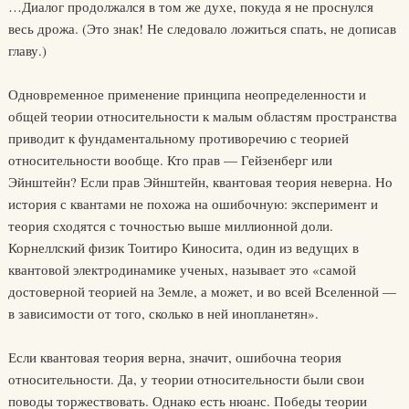
…Диалог продолжался в том же духе, покуда я не проснулся
весь дрожа. (Это знак! Не следовало ложиться спать, не дописав
главу.)
Одновременное применение принципа неопределенности и
общей теории относительности к малым областям пространства
приводит к фундаментальному противоречию с теорией
относительности вообще. Кто прав — Гейзенберг или
Эйнштейн? Если прав Эйнштейн, квантовая теория неверна. Но
история с квантами не похожа на ошибочную: эксперимент и
теория сходятся с точностью выше миллионной доли.
Корнеллский физик Тоитиро Киносита, один из ведущих в
квантовой электродинамике ученых, называет это «самой
достоверной теорией на Земле, а может, и во всей Вселенной —
в зависимости от того, сколько в ней инопланетян».
Если квантовая теория верна, значит, ошибочна теория
относительности. Да, у теории относительности были свои
поводы торжествовать. Однако есть нюанс. Победы теории