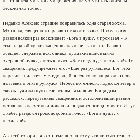
ньютоновскими законами движения, не могут быть описаны
бесконечно точно.
Недавно Алексею страшно понравилась одна старая хохма.
Монашка, священник и раввин играют в гольф. Промазывая,
раввин всякий раз восклицает: «Бога в душу, я промазал!» К
семнадцатой лунке священник начинает закипать. Раввин
обещает сдерживаться, однако, промахнувшись мимо
очередной лунки, опять кричит: «Бога в душу, я промазал!» Тут
священник предупреждает его: «Еще раз ругнешься, Бог тебя
поразит на месте». У следующей по счету лунки раввин снова
дал зевка и опять ругнулся. Небеса потемнели, поднялся ветер и
сквозь тучи жахнула ослепительная молния. Когда дым
рассеялся, перепуганный священник и остолбеневший раввин
уставились на останки монашки, поджаренные до хруста. И тут
с небес раздался громоподобный голос: «Бога в душу, я
промазал!»
Алексей говорит, что это смешно, потому что непочтительно к