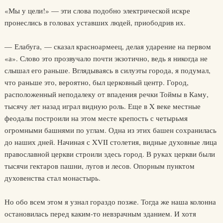
«Мы у цели!» — эти слова подобно электрической искре
пронеслись в головах уставших людей, приободрив их.
— Елабуга, — сказал красноармеец, делая ударение на первом
«а». Слово это прозвучало почти экзотично, ведь я никогда не
слышал его раньше. Вглядываясь в силуэты города, я подумал,
что раньше это, вероятно, был церковный центр. Город,
расположенный неподалеку от впадения речки Тоймы в Каму,
тысячу лет назад играл видную роль. Еще в X веке местные
феодалы построили на этом месте крепость с четырьмя
огромными башнями по углам. Одна из этих башен сохранилась
до наших дней. Начиная с XVII столетия, видные духовные лица
православной церкви строили здесь город. В руках церкви были
тысячи гектаров пашни, лугов и лесов. Опорным пунктом
духовенства стал монастырь.
Но обо всем этом я узнал гораздо позже. Тогда же наша колонна
остановилась перед каким-то невзрачным зданием. И хотя