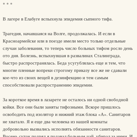
* * *
В лагере в Елабуге вспыхнула эпидемия сыпного тифа.
Трагедия, начавшаяся на Волге, продолжалась. И если в
Красноармейске или в поезде имели место только отдельные
случаи заболевания, то теперь число больных тифом росло день
ото дня. Болезнь, вспыхнувшая в развалинах Сталинграда,
быстро распространялась. Беда усугублялась еще и тем, что
многие пленные вопреки строгому приказу все же не сдавали
кое-что из своих вещей в дезинфекцию и тем самым
способствовали распространению эпидемии.
За короткое время в лазарете не осталось ни одной свободной
койки. Все они были заняты тифозными. Вскоре пришлось
освободить под изолятор и нижний этаж блока «А». Санитаров
не хватало. Я и еще два человека из нашей комнаты
добровольно вызвались исполнять обязанности санитаров.
Восемь суток подряд я подавал больным чай, убирал за ними. И