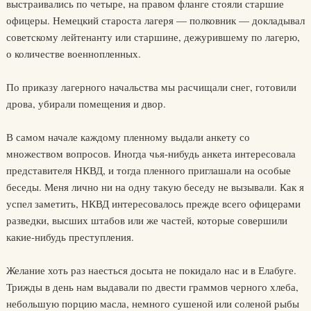
выстраивались по четыре, на правом фланге стояли старшие
офицеры. Немецкий староста лагеря — полковник — докладывал
советскому лейтенанту или старшине, дежурившему по лагерю,
о количестве военнопленных.
По приказу лагерного начальства мы расчищали снег, готовили
дрова, убирали помещения и двор.
В самом начале каждому пленному выдали анкету со
множеством вопросов. Иногда чья-нибудь анкета интересовала
представителя НКВД, и тогда пленного приглашали на особые
беседы. Меня лично ни на одну такую беседу не вызывали. Как я
успел заметить, НКВД интересовалось прежде всего офицерами
разведки, высших штабов или же частей, которые совершили
какие-нибудь преступления.
Желание хоть раз наесться досыта не покидало нас и в Елабуге.
Трижды в день нам выдавали по двести граммов черного хлеба,
небольшую порцию масла, немного сушеной или соленой рыбы