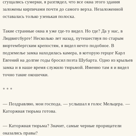
сгущались сумерки, я разглядел, что все окна этого здания
заложены кирпичами почти до самого верха. Незаложенной
оставалась только узенькая полоска.
Такие странные окна я уже где-то видел. Но где? Да у нас, в
Людвигсбурге! Несколько лет назад, путешествуя по старым
вюртембергским крепостям, я видел нечто подобное. В
подземелье замка находилась камера, в которую герцог Карл
Евгений на долгие годы бросил поэта Шубарта. Одно из крыльев
замка и в наше время служило тюрьмой. Именно там я и видел
точно такие окошечки.
* * *
— Поздравляю, мои господа, — услышал я голос Мельцера. —
Каторжная тюрьма готова.
— Каторжная тюрьма? Значит, самые черные прорицатели
оказались правы?