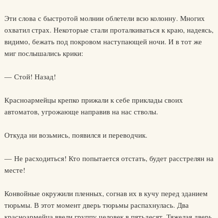
Эти слова с быстротой молнии облетели всю колонну. Многих
охватил страх. Некоторые стали проталкиваться к краю, надеясь,
видимо, бежать под покровом наступающей ночи. И в тот же
миг послышались крики:
— Стой! Назад!
Красноармейцы крепко прижали к себе приклады своих
автоматов, угрожающе направив на нас стволы.
Откуда ни возьмись, появился и переводчик.
— Не расходиться! Кто попытается отстать, будет расстрелян на
месте!
Конвойные окружили пленных, согнав их в кучу перед зданием
тюрьмы. В этот момент дверь тюрьмы распахнулась. Два
красноармейца ввели группу человек в пятьдесят. Тяжелая дверь