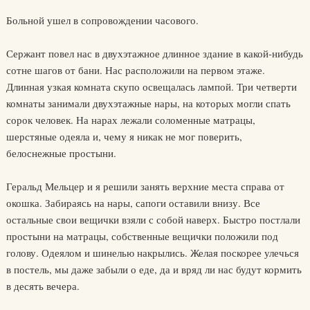
Больной ушел в сопровождении часового.
Сержант повел нас в двухэтажное длинное здание в какой-нибудь
сотне шагов от бани. Нас расположили на первом этаже.
Длинная узкая комната скупо освещалась лампой. Три четверти
комнаты занимали двухэтажные нары, на которых могли спать
сорок человек. На нарах лежали соломенные матрацы,
шерстяные одеяла и, чему я никак не мог поверить,
белоснежные простыни.
Геральд Мельцер и я решили занять верхние места справа от
окошка. Забираясь на нары, сапоги оставили внизу. Все
остальные свои вещички взяли с собой наверх. Быстро постлали
простыни на матрацы, собственные вещички положили под
голову. Одеялом и шинелью накрылись. Желая поскорее улечься
в постель, мы даже забыли о еде, да и вряд ли нас будут кормить
в десять вечера.