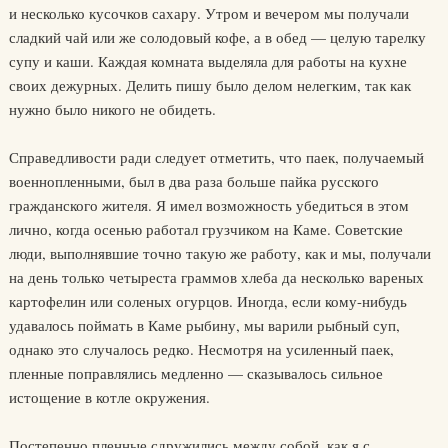
и несколько кусочков сахару. Утром и вечером мы получали
сладкий чай или же солодовый кофе, а в обед — целую тарелку
супу и каши. Каждая комната выделяла для работы на кухне
своих дежурных. Делить пишу было делом нелегким, так как
нужно было никого не обидеть.
Справедливости ради следует отметить, что паек, получаемый
военнопленными, был в два раза больше пайка русского
гражданского жителя. Я имел возможность убедиться в этом
лично, когда осенью работал грузчиком на Каме. Советские
люди, выполнявшие точно такую же работу, как и мы, получали
на день только четыреста граммов хлеба да несколько вареных
картофелин или соленых огурцов. Иногда, если кому-нибудь
удавалось поймать в Каме рыбину, мы варили рыбный суп,
однако это случалось редко. Несмотря на усиленный паек,
пленные поправлялись медленно — сказывалось сильное
истощение в котле окружения.
Постепенно пленные сдружились между собой, как я с