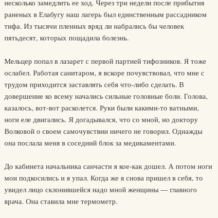
несколько замедлить ее ход. Через три недели после прибытия
раненых в Елабугу наш лагерь был единственным рассадником
тифа. Из тысячи пленных вряд ли набрались бы человек
пятьдесят, которых пощадила болезнь.
Мельцер попал в лазарет с первой партией тифозников. Я тоже
ослабел. Работая санитаром, я вскоре почувствовал, что мне с
трудом приходится заставлять себя что-либо сделать. В
довершение ко всему начались сильные головные боли. Голова,
казалось, вот-вот расколется. Руки были какими-то ватными,
ноги еле двигались. Я догадывался, что со мной, но доктору
Волковой о своем самочувствии ничего не говорил. Однажды
она послала меня в соседний блок за медикаментами.
До кабинета начальника санчасти я кое-как дошел. А потом ноги
мои подкосились и я упал. Когда же я снова пришел в себя, то
увидел лицо склонившейся надо мной женщины — главного
врача. Она ставила мне термометр.