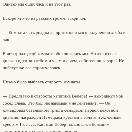
Однако мы ошиблись и на этот раз.
Вскоре кто-то из русских громко закричал:
— Комната четырнадцать, приготовиться к получению хлеба и
чая!
В четырнадцатой комнате обосновались мы. Но кто из нас
должен идти за хлебом и чаем и с чем, собственно говоря? Не
побегут же все сорок человек!
Нужно было выбрать старосту комнаты.
— Предлагаю в старосты капитана Вебера! — выкрикнул мой
сосед слева. Это был незнакомый мне лейтенант. — Он
командовал батальоном триста семьдесят первой пехотной
дивизии, награжден Немецким крестом в золоте и Железным
крестом I класса. Капитан Вебер пользовался большим
авторитетом у солдат и командования.