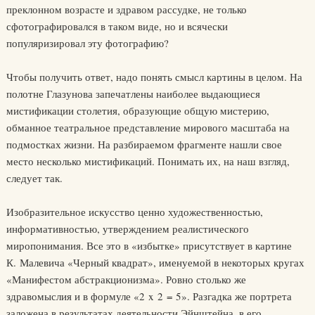
преклонном возрасте и здравом рассудке, не только
сфотографировался в таком виде, но и всячески
популяризировал эту фотографию?
Чтобы получить ответ, надо понять смысл картины в целом. На
полотне Глазунова запечатлены наиболее выдающиеся
мистификации столетия, образующие общую мистерию,
обманное театральное представление мирового масштаба на
подмостках жизни. На разбираемом фрагменте нашли свое
место несколько мистификаций. Понимать их, на наш взгляд,
следует так.
Изобразительное искусство ценно художественностью,
информативностью, утверждением реалистического
миропонимания. Все это в «избытке» присутствует в картине
К. Малевича «Черный квадрат», именуемой в некоторых кругах
«Манифестом абстракционизма». Ровно столько же
здравомыслия и в формуле «2 x 2 = 5». Разгадка же портрета
заложена в результатах деятельности Эйнштейна, в его