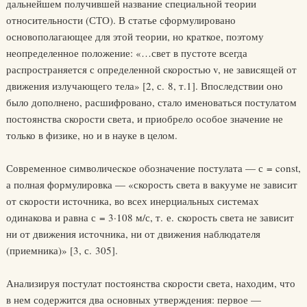
дальнейшем получившей название специальной теории
относительности (СТО). В статье сформулировано
основополагающее для этой теории, но краткое, поэтому
неопределенное положение: «…свет в пустоте всегда
распространяется с определенной скоростью v, не зависящей от
движения излучающего тела» [2, с. 8, т.1]. Впоследствии оно
было дополнено, расшифровано, стало именоваться постулатом
постоянства скорости света, и приобрело особое значение не
только в физике, но и в науке в целом.
Современное символическое обозначение постулата — с = const,
а полная формулировка — «скорость света в вакууме не зависит
от скорости источника, во всех инерциальных системах
одинакова и равна с = 3·108 м/с, т. е. скорость света не зависит
ни от движения источника, ни от движения наблюдателя
(приемника)» [3, с. 305].
Анализируя постулат постоянства скорости света, находим, что
в нем содержится два основных утверждения: первое —