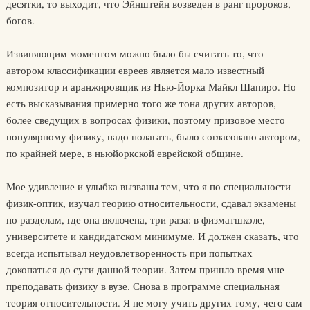
десятки, то выходит, что Эйнштейн возведен в ранг пророков,
богов.
Извиняющим моментом можно было бы считать то, что
автором классификации евреев является мало известный
композитор и аранжировщик из Нью-Йорка Майкл Шапиро. Но
есть высказывания примерно того же тона других авторов,
более сведущих в вопросах физики, поэтому призовое место
популярному физику, надо полагать, было согласовано автором,
по крайней мере, в ньюйоркской еврейской общине.
Мое удивление и улыбка вызваны тем, что я по специальности
физик-оптик, изучал теорию относительности, сдавал экзамены
по разделам, где она включена, три раза: в физматшколе,
университете и кандидатском минимуме. И должен сказать, что
всегда испытывал неудовлетворенность при попытках
докопаться до сути данной теории. Затем пришло время мне
преподавать физику в вузе. Снова в программе специальная
теория относительности. Я не могу учить других тому, чего сам