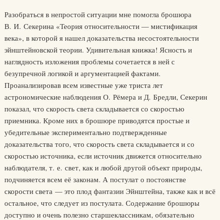
Разобраться в непростой ситуации мне помогла брошюра
В. И. Секерина «Теория относительности — мистификация
века», в которой я нашел доказательства несостоятельности
эйнштейновской теории. Удивительная книжка! Ясность и
наглядность изложения проблемы сочетается в ней с
безупречной логикой и аргументацией фактами.
Проанализировав всем известные уже триста лет
астрономические наблюдения О. Рёмера и Д. Бредли, Секерин
показал, что скорость света складывается со скоростью
приемника. Кроме них в брошюре приводятся простые и
убедительные экспериментально подтвержденные
доказательства того, что скорость света складывается и со
скоростью источника, если источник движется относительно
наблюдателя, т. е. свет, как и любой другой объект природы,
подчиняется всем её законам. А постулат о постоянстве
скорости света — это плод фантазии Эйнштейна, также как и всё
остальное, что следует из постулата. Содержание брошюры
доступно и очень полезно старшеклассникам, обязательно