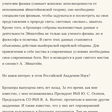
учителям физики (снимает комплекс неполноценности от
непонимания эйнштейновской теории), оно необходимо
специалистам физикам, чтобы задуматься и посмотреть на свои
представления о природе света, световых «волнах», квантах.
Кроме того, в брошюре собраны малоизвестные данные о
деятельности Эйнштейна не только как ученого-физика, но и
философа и политика. В свете этих данных становятся
объяснимы действия ньюйоркской еврейской общины. Для
привлечения к себе паствы в современных условиях необходимы
свои современные боги. Вот и возводится в ранг святого мистик
и сионист А. Эйнштейн.
Но каков интерес в этом Российской Академии Наук?
Брошюра выпущена пять лет назад. За это время, как мне
известно, с нею познакомились Президент РАН Ю. С. Осипов,
Председатель СО РАН В. А. Коптюг, прочитали и многие другие
академики. И также известно, что у них нет опровержений
против изложенных в брошюре аргументов. Тем не менее,