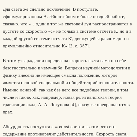
Для света же сделано исключение. В постулате,
сформулированном А. Эйнштейном в более поздней работе,
сказано, что «…один и тот же световой луч распространяется в
пустоте со скоростью «с» не только в системе отсчета К, но и в
каждой другой системе отсчета К', движущейся равномерно и
прямолинейно относительно К» [2, с. 387].
В этом утверждении определена скорость света сама по себе
безотносительно к чему-либо. Вопреки научной методологии в
физику внесено не имеющее смысла положение, которое
является основой специальной и общей теорий относительности.
Именно основой, так как без него все подобные теории, в том
числе и такие, как, например, новая релятивистская теория
гравитации акад. А. А. Логунова [4], сразу же превращаются в
прах.
Абсурдность постулата с = const состоит в том, что его
содержание противоречит действительности. Скорость света,