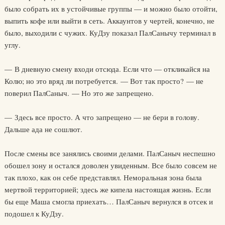
было собрать их в устойчивые группы — и можно было отойти,
выпить кофе или выйти в сеть. Аккаунтов у чертей, конечно, не
было, выходили с чужих. КуДзу показал ПалСанычу терминал в
углу.
— В дневную смену входи отсюда. Если что — откликайся на
Колю; но это вряд ли потребуется. — Вот так просто? — не
поверил ПалСаныч. — Но это же запрещено.
— Здесь все просто. А что запрещено — не бери в голову.
Дальше ада не сошлют.
После смены все занялись своими делами. ПалСаныч неспешно
обошел зону и остался доволен увиденным. Все было совсем не
так плохо, как он себе представлял. Неморальная зона была
мертвой территорией; здесь же кипела настоящая жизнь. Если
бы еще Маша смогла приехать… ПалСаныч вернулся в отсек и
подошел к КуДзу.