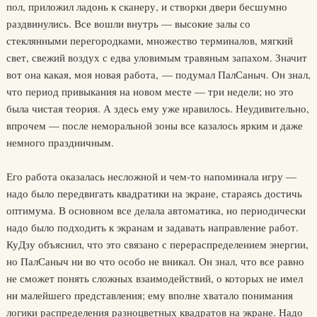
пол, приложил ладонь к сканеру, и створки двери бесшумно
раздвинулись. Все вошли внутрь — высокие залы со
стеклянными перегородками, множество терминалов, мягкий
свет, свежий воздух с едва уловимым травяным запахом. Значит
вот она какая, моя новая работа, — подумал ПалСаныч. Он знал,
что период привыкания на новом месте — три недели; но это
была чистая теория. А здесь ему уже нравилось. Неудивительно,
впрочем — после неморальной зоны все казалось ярким и даже
немного праздничным.
Его работа оказалась несложной и чем-то напоминала игру —
надо было передвигать квадратики на экране, стараясь достичь
оптимума. В основном все делала автоматика, но периодически
надо было подходить к экранам и задавать направление работ.
КуДзу объяснил, что это связано с перераспределением энергии,
но ПалСаныч ни во что особо не вникал. Он знал, что все равно
не сможет понять сложных взаимодействий, о которых не имел
ни малейшего представления; ему вполне хватало понимания
логики распределения разноцветных квадратов на экране. Надо