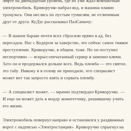
лифте на двенадцатый уровень, где их уже ждал компактный
электромобиль. Криворучко набрал код, и машина плавно
тронулась. Они неслись по пустым туннелям, не отличимым
друг от друга. КуДзу рассказывал ПалСанычу:
— В нашем бараке почти всех сбросили прямо в ад, без
пересадок. Нас с Кодером за хакерство, это сейчас самое тяжкое
преступление. Криворучко, в общем, тоже. Но он поступил
неспортивно — вскрыл опечатанный сервер и заменил ключи.
Зато он и продержался дольше всех. Ведь пломба — это святое,
это табу. Никому и в голову не приходило, что специалист
может вот так запросто взять и сорвать пломбу.
— А специалист может, — мрачно подтвердил Криворучко. —
И еще он может дать в морду комитетчику, решившему учить
его жизни.
Электромобиль повернул направо и остановился у раздвижных
ворот с надписью «Электростанция». Криворучко спрыгнул на