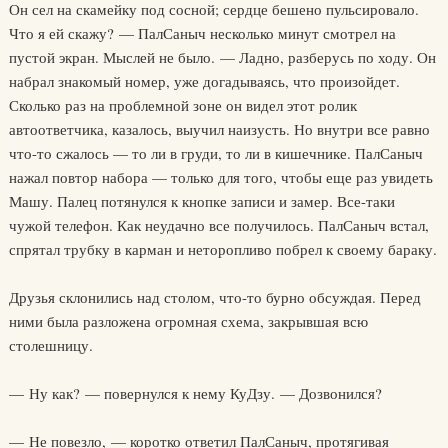
Он сел на скамейку под сосной; сердце бешено пульсировало.
Что я ей скажу? — ПалСаныч несколько минут смотрел на
пустой экран. Мыслей не было. — Ладно, разберусь по ходу. Он
набрал знакомый номер, уже догадываясь, что произойдет.
Сколько раз на проблемной зоне он видел этот ролик
автоответчика, казалось, выучил наизусть. Но внутри все равно
что-то сжалось — то ли в груди, то ли в кишечнике. ПалСаныч
нажал повтор набора — только для того, чтобы еще раз увидеть
Машу. Палец потянулся к кнопке записи и замер. Все-таки
чужой телефон. Как неудачно все получилось. ПалСаныч встал,
спрятал трубку в карман и неторопливо побрел к своему бараку.
Друзья склонились над столом, что-то бурно обсуждая. Перед
ними была разложена огромная схема, закрывшая всю
столешницу.
— Ну как? — повернулся к нему КуДзу. — Дозвонился?
— Не повезло, — коротко ответил ПалСаныч, протягивая