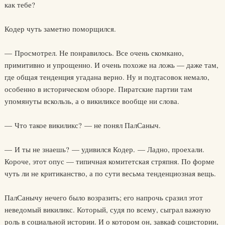
как тебе?
Кодер чуть заметно поморщился.
— Просмотрел. Не понравилось. Все очень скомкано,
примитивно и упрощенно. И очень похоже на ложь — даже там,
где общая тенденция угадана верно. Ну и подтасовок немало,
особенно в историческом обзоре. Пиратские партии там
упомянуты вскользь, а о викиликсе вообще ни слова.
— Что такое викиликс? — не понял ПалСаныч.
— И ты не знаешь? — удивился Кодер. — Ладно, проехали.
Короче, этот опус — типичная комитетская стряпня. По форме
чуть ли не критиканство, а по сути весьма тенденциозная вещь.
ПалСанычу нечего было возразить; его напрочь сразил этот
неведомый викиликс. Который, судя по всему, сыграл важную
роль в социальной истории. И о котором он, завкаф социстории,