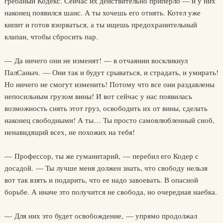
гребаный Кодекс. Сейчас их действительно приперло — и у них
наконец появился шанс. А ты хочешь его отнять. Котел уже
кипит и готов взорваться, а ты ищешь предохранительный
клапан, чтобы сбросить пар.
— Да ничего они не изменят! — в отчаянии воскликнул
ПалСаныч. — Они так и будут срываться, и страдать, и умирать!
Но ничего не смогут изменить! Потому что все они раздавлены
непосильным грузом вины! И вот сейчас у нас появилась
возможность снять этот груз, освободить их от вины, сделать
наконец свободными! А ты… Ты просто самовлюбленный сноб,
ненавидящий всех, не похожих на тебя!
— Профессор, ты же гуманитарий, — перебил его Кодер с
досадой. — Ты лучше меня должен знать, что свободу нельзя
вот так взять и подарить, что ее надо завоевать. В опасной
борьбе. А иначе это получится не свобода, но очередная наебка.
— Для них это будет освобождение, — упрямо продолжал