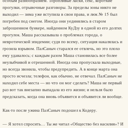
особым разнообразием. Торопливые ласки, секс, короткие
прогулки, отрывочные разговоры. За пределы зоны никто не
выходил — зима уже вступила в свои права, и люк № 15 был
погребен под снегом. Иногда они уединялись в старом
заброшенном бункере, найденном КуДзу в одной из его долгих
прогулок. Маша рассказывала о проблемах города, о
невротической эпидемии; судя по всему, ситуация накалялась и
грозила взрывом. ПалСаныч старался ее отвлечь, но это плохо
ему удавалось; с каждым разом Маша становилась все более
неулыбчивой и отрешенной. Иногда она пропускала выходные,
но всегда звонила, чтобы предупредить. А в конце марта она
просто исчезла; телефон, как обычно, не отвечал. ПалСаныч не
находил себе места — но что он мог сделать? Маша не первый
раз вот так внезапно выпадала из его жизни; и нельзя было
предсказать, когда она вновь объявится и объявится ли вообще.
Как-то после ужина ПалСаныч подошел к Кодеру.
— Я хотел спросить… Ты же читал «Общество без насилия»? И