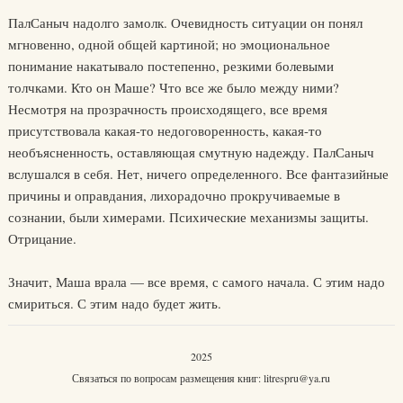
ПалСаныч надолго замолк. Очевидность ситуации он понял
мгновенно, одной общей картиной; но эмоциональное
понимание накатывало постепенно, резкими болевыми
толчками. Кто он Маше? Что все же было между ними?
Несмотря на прозрачность происходящего, все время
присутствовала какая-то недоговоренность, какая-то
необъясненность, оставляющая смутную надежду. ПалСаныч
вслушался в себя. Нет, ничего определенного. Все фантазийные
причины и оправдания, лихорадочно прокручиваемые в
сознании, были химерами. Психические механизмы защиты.
Отрицание.
Значит, Маша врала — все время, с самого начала. С этим надо
смириться. С этим надо будет жить.
2025
Связаться по вопросам размещения книг:
litrespru@ya.ru