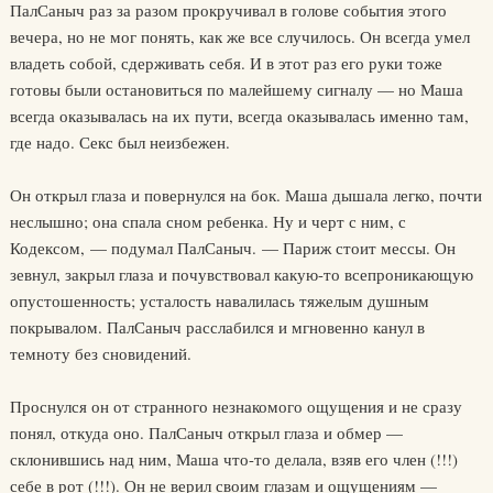
ПалСаныч раз за разом прокручивал в голове события этого
вечера, но не мог понять, как же все случилось. Он всегда умел
владеть собой, сдерживать себя. И в этот раз его руки тоже
готовы были остановиться по малейшему сигналу — но Маша
всегда оказывалась на их пути, всегда оказывалась именно там,
где надо. Секс был неизбежен.
Он открыл глаза и повернулся на бок. Маша дышала легко, почти
неслышно; она спала сном ребенка. Ну и черт с ним, с
Кодексом, — подумал ПалСаныч. — Париж стоит мессы. Он
зевнул, закрыл глаза и почувствовал какую-то всепроникающую
опустошенность; усталость навалилась тяжелым душным
покрывалом. ПалСаныч расслабился и мгновенно канул в
темноту без сновидений.
Проснулся он от странного незнакомого ощущения и не сразу
понял, откуда оно. ПалСаныч открыл глаза и обмер —
склонившись над ним, Маша что-то делала, взяв его член (!!!)
себе в рот (!!!). Он не верил своим глазам и ощущениям —