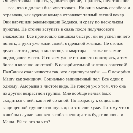
Он чувствовал радость, удовлетворение, гордость, опустошение
— все, что и должен был чувствовать. Но одна мысль свербела и
отравляла, как зудение комара отравляет теплый летний вечер.
Они нарушили рекомендации Кодекса, и сразу по нескольким
пунктам. Не стоило вступать в связь после получасового
знакомства. Все произошло слишком быстро; он не успел ничего
понять, а руки уже жили своей, отдельной жизнью. Не стоило
делать этого днем; и холостяцкая квартира — тоже не самое
подходящее место. И совсем уж не стоило это повторять, а тем
более в коленно-локтевой. В оскорбительной коленно-локтевой!
ПалСаныч сжал челюсти так, что скрипнули зубы. — Я оскорбил
Машу как женщину. Социально защищенный пол. Все один к
одному. Аморалка в чистом виде. Не говоря уж о том, что она
из другой возрастной группы. Мне вообще нельзя было
сходиться с ней, как и ей со мной. По возрасту к социально
защищенной группе отношусь я; но это еще хуже. Потому что я
в любом случае виновен в соблазнении; а так будет виновна и
Маша. Ей-то это за что?