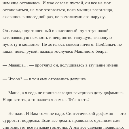
нем еще оставалось. И уже совсем пустой, он все не мог
остановиться, не мог оторваться, пока мышцы влагалища,
сжавшись в последний раз, не вытолкнули его наружу.
Он лежал, опустошенный и счастливый, чувствуя покой,
затопляющую нежность и неприятно тянущую, зияющую
пустоту в мошонке. Не хотелось совсем ничего. ПалСаныч, не
глядя, повел рукой; пальцы коснулись Машиного бедра.
— Маааша… — протянул он, вслушиваясь в звучание имени.
— Чтооо? — в тон ему отозвалась девушка.
— Маша, а я ведь не принял сегодня вечернюю дозу дофамина.
Надо встать, а то начнется ломка. Тебе взять?
— Не надо. И Вам тоже не надо. Синтетический дофамин — это
суррогат, подделка. Если все делать правильно, организм сам
синтезирует все нужные гормоны. А мы все сделали правильно.