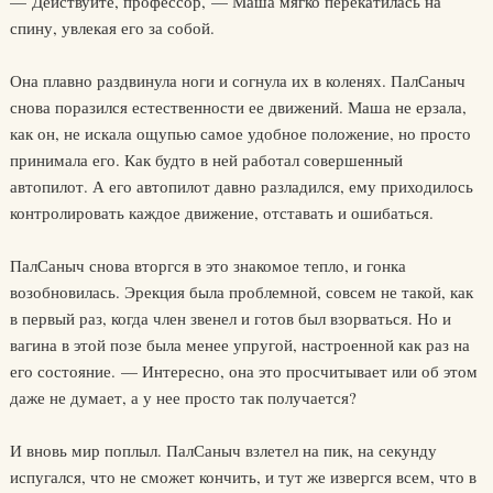
— Действуйте, профессор, — Маша мягко перекатилась на
спину, увлекая его за собой.
Она плавно раздвинула ноги и согнула их в коленях. ПалСаныч
снова поразился естественности ее движений. Маша не ерзала,
как он, не искала ощупью самое удобное положение, но просто
принимала его. Как будто в ней работал совершенный
автопилот. А его автопилот давно разладился, ему приходилось
контролировать каждое движение, отставать и ошибаться.
ПалСаныч снова вторгся в это знакомое тепло, и гонка
возобновилась. Эрекция была проблемной, совсем не такой, как
в первый раз, когда член звенел и готов был взорваться. Но и
вагина в этой позе была менее упругой, настроенной как раз на
его состояние. — Интересно, она это просчитывает или об этом
даже не думает, а у нее просто так получается?
И вновь мир поплыл. ПалСаныч взлетел на пик, на секунду
испугался, что не сможет кончить, и тут же извергся всем, что в