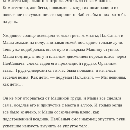
Комитета морального контроля. Это было совсем плохо.
Комитетчики, аки бесы, появлялись, когда их поминали; и их
появление не сулило ничего хорошего. Забыть бы о них, хотя бы
на день.
Уходящее солнце освещало только треть комнаты; ПалСаныч и
Маша лежали на полу, впитывая кожей последние теплые лучи.
Тень уже подобралась вплотную и накрыла Машину ступню.
Маша подтянула ногу и плавным движением перекатилась через
ПалСаныча, слегка задев его прохладной грудью. Организм
взвыл. Грудь-диверсантка тотчас была поймана, и началась
веселая возня. Как дети, — подумал ПалСаныч. — Мы невинны,
как дети…
Он не мог оторваться от Машиной груди, и Маша все сделала
сама, оседлав его и припустив с места в аллюр. И только когда
все было кончено, и Маша соскользнула влево, как
подстреленный всадник, ПалСаныч смог наконец опустить руки,
успевшие наизусть выучить ее упругое тело.