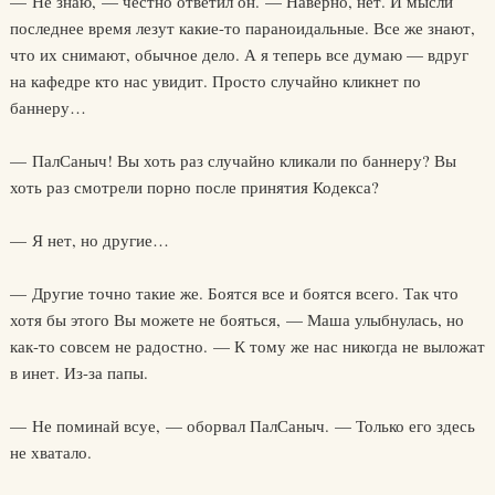
— Не знаю, — честно ответил он. — Наверно, нет. И мысли
последнее время лезут какие-то параноидальные. Все же знают,
что их снимают, обычное дело. А я теперь все думаю — вдруг
на кафедре кто нас увидит. Просто случайно кликнет по
баннеру…
— ПалСаныч! Вы хоть раз случайно кликали по баннеру? Вы
хоть раз смотрели порно после принятия Кодекса?
— Я нет, но другие…
— Другие точно такие же. Боятся все и боятся всего. Так что
хотя бы этого Вы можете не бояться, — Маша улыбнулась, но
как-то совсем не радостно. — К тому же нас никогда не выложат
в инет. Из-за папы.
— Не поминай всуе, — оборвал ПалСаныч. — Только его здесь
не хватало.