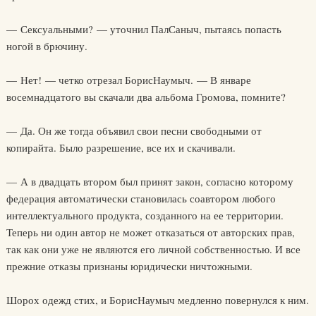
— Сексуальными? — уточнил ПалСаныч, пытаясь попасть
ногой в брючину.
— Нет! — четко отрезал БорисНаумыч. — В январе
восемнадцатого вы скачали два альбома Громова, помните?
— Да. Он же тогда объявил свои песни свободными от
копирайта. Было разрешение, все их и скачивали.
— А в двадцать втором был принят закон, согласно которому
федерация автоматически становилась соавтором любого
интеллектуального продукта, созданного на ее территории.
Теперь ни один автор не может отказаться от авторских прав,
так как они уже не являются его личной собственностью. И все
прежние отказы признаны юридически ничтожными.
Шорох одежд стих, и БорисНаумыч медленно повернулся к ним.