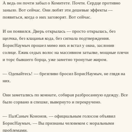
А ведь он почти забыл о Комитете. Почти. Сердце противно
заныло. Вот сейчас. Они любят эти дешевые эффекты —
появиться, когда о них заговорят. Вот сейчас.
И он появился. Дверь открылась — просто открылась, без
щелчка, без клацанья кода, без сигнала подтверждения.
БорисНаумыч прошел мимо них и встал у окна, заслонив
солнце. Ежик седых волос на массивном затылке, мощные плечи
и торс бывшего борца, уже заметно тронутые жиром.
— Одевайтесь! — брезгливо бросил БорисНаумыч, не глядя на
них.
Они заметались по комнате, собирая разбросанную одежду. Все
было сорвано в спешке, вывернуто и перекручено.
— ПалСаныч Кононов, — официальным голосом объявил
БорисНаумыч, — Вы признаны человеком с моральными
проблемами.