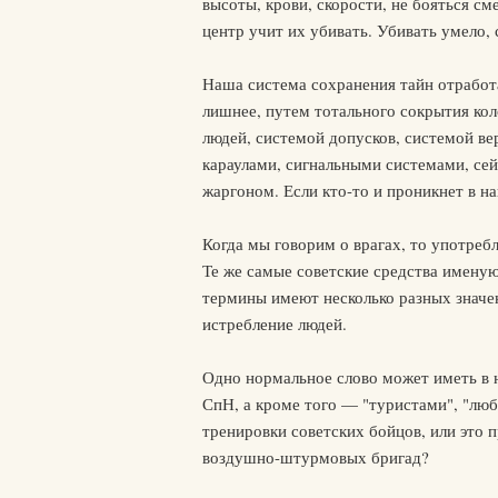
высоты, крови, скорости, не бояться с
центр учит их убивать. Убивать умело,
Наша система сохранения тайн отработа
лишнее, путем тотального сокрытия кол
людей, системой допусков, системой ве
караулами, сигнальными системами, се
жаргоном. Если кто-то и проникнет в н
Когда мы говорим о врагах, то употреб
Те же самые советские средства именую
термины имеют несколько разных значе
истребление людей.
Одно нормальное слово может иметь в
СпН, а кроме того — "туристами", "люб
тренировки советских бойцов, или это 
воздушно-штурмовых бригад?