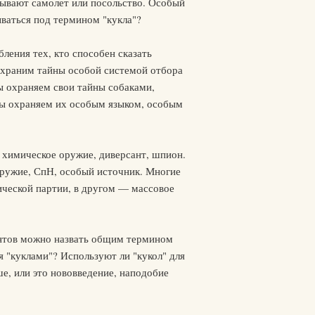
тывают самолет или посольство. Особый
ываться под термином "кукла"?
ления тех, кто способен сказать
ы храним тайны особой системой отбора
ы охраняем свои тайны собаками,
мы охраняем их особым языком, особым
, химическое оружие, диверсант, шпион.
 оружие, СпН, особый источник. Многие
ической партии, в другом — массовое
антов можно назвать общим термином
 "куклами"? Используют ли "кукол" для
е, или это нововведение, наподобие