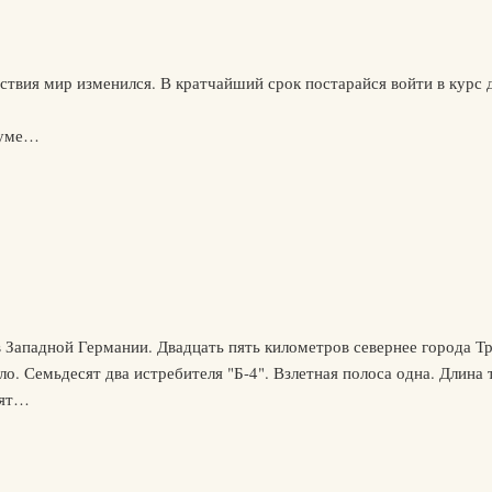
ствия мир изменился. В кратчайший срок постарайся войти в курс д
в уме…
падной Германии. Двадцать пять километров севернее города Тр
ло. Семьдесят два истребителя "Б-4". Взлетная полоса одна. Длина
дят…