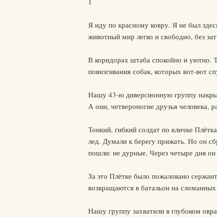
1
Я иду по красному ковру. Я не был здес
животный мир легко и свободно, без за
В коридорах штаба спокойно и уютно. Т
повизгивания собак, которых вот-вот сп
Нашу 43-ю диверсионную группу накрыли
А они, четвероногие друзья человека, 
Тонкий, гибкий солдат по кличке Плётка
лед. Думали к берегу прижать. Но он сб
пошли: не дурные. Через четыре дня он
За это Плётке было пожаловано сержант
возвращаются в батальон на сломанных 
Нашу группу захватили в глубоком овраг