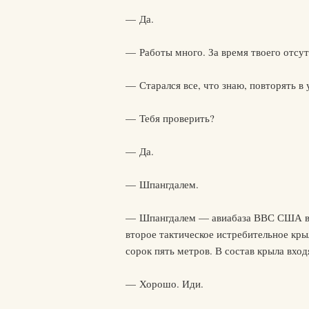
— Да.
— Работы много. За время твоего отсут
— Старался все, что знаю, повторять 
— Тебя проверить?
— Да.
— Шпангдалем.
— Шпангдалем — авиабаза ВВС США в За
второе тактическое истребительное кры
сорок пять метров. В состав крыла вхо
— Хорошо. Иди.