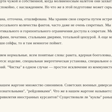
мерти чужой и собственной, когда молниеносным налетом они захва
 спокойно, с наслаждением. Но что же в этой подготовке может скр
на, отточена, отшлифована. Мы храним свои секреты путем истреб
оссального количества фактов, часто даже не очень секретных. М
ртикального и горизонтального ограничения доступа к секретам. М
йфами, печатями, стальными дверями, тотальной цензурой. А еще 
аши сейфы, то и там немногое поймет.
ляем нормальные, всем понятные слова: ракета, ядерная боеголовка
тся: изделие, специальная энергетическая установка, специальное
ний. "Чистка" в одном случае — простое исключение из коммунист
 нашем жаргоне множество синонимов. Советских военных диверс
ознательными", "рейдовиками". Что же в нашем жаргоне называется
привилегия иностранных курсантов? Существовали ли "куклы" раньш