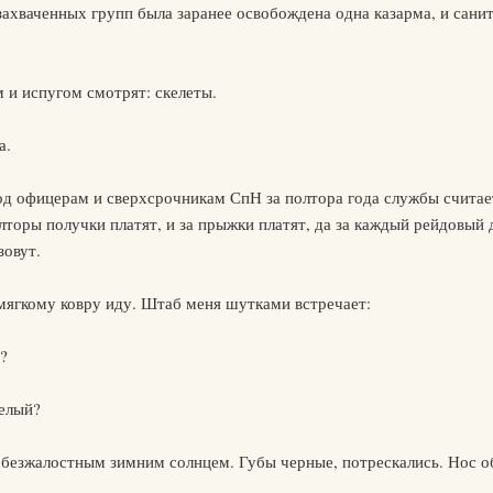
захваченных групп была заранее освобождена одна казарма, и санит
 и испугом смотрят: скелеты.
а.
год офицерам и сверхсрочникам СпН за полтора года службы считае
олторы получки платят, и за прыжки платят, да за каждый рейдовый
зовут.
 мягкому ковру иду. Штаб меня шутками встречает:
?
релый?
безжалостным зимним солнцем. Губы черные, потрескались. Нос о