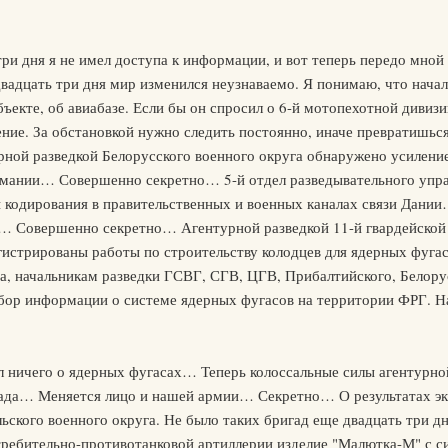
ри дня я не имел доступа к информации, и вот теперь передо мной
двадцать три дня мир изменился неузнаваемо. Я понимаю, что нач
ъекте, об авиабазе. Если бы он спросил о 6-й мотопехотной дивизи
ние. За обстановкой нужно следить постоянно, иначе превратишьс
ой разведкой Белорусского военного округа обнаружено усиление
рмании… Совершенно секретно… 5-й отдел разведывательного упра
ы кодирования в правительственных и военных каналах связи Дан
… Совершенно секретно… Агентурной разведкой 11-й гвардейской
гистрированы работы по строительству колодцев для ядерных фуга
ба, начальникам разведки ГСВГ, СГВ, ЦГВ, Прибалтийского, Белору
сбор информации о системе ядерных фугасов на территории ФРГ. Н
ал ничего о ядерных фугасах… Теперь колоссальные силы агентурно
ада… Меняется лицо и нашей армии… Секретно… О результатах эк
ского военного округа. Не было таких бригад еще двадцать три 
ребительно-противотанковой артиллерии изделие "Малютка-М" с 