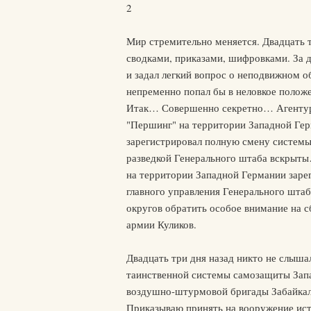
2
Мир стремительно меняется. Двадцать т
сводками, приказами, шифровками. За 
и задал легкий вопрос о неподвижном об
непременно попал бы в неловкое положе
Итак… Совершенно секретно… Агентурн
"Першинг" на территории Западной Ге
зарегистрировал полную смену систем
разведкой Генерального штаба вскрыты
на территории Западной Германии заре
главного управления Генерального шта
округов обратить особое внимание на 
армии Куликов.
Двадцать три дня назад никто не слыш
таинственной системы самозащиты Зап
воздушно-штурмовой бригады Забайкаль
Приказываю принять на вооружение ист