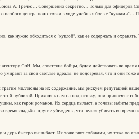
оюза А. Гречко… Совершенно секретно… Только для офицеров Сп
го особого центра подготовки в ходе учебных боев с "куклами"… 
о, как нужно обходиться с "куклой", как ее содержать и охранять. Т
 агентуру СпН. Мы, советские бойцы, будем действовать во время 
о умирают за свои светлые идеалы, не подозревая, что и они тоже
 тратим миллионы на их содержание, мы рискуем репутацией нашег
с этой публикой. Приходя к нам на подготовку, они приносят с соб
душны, как герои романов. Их сердца пылают, а головы забиты пред
во время свадьбы, другие убеждены, что нельзя убивать во время п
 и дурь быстро вышибает. Их тоже рвут собаками, их тоже по огню