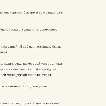
 человек дичает быстро и возвращается в
омандирского хрипа и нетерпеливого
е настоящей. И собаки настоящие были.
черт.
погнали к реке, на которой уже тронулся
дним не послали, а собаки в воду не
иней милицейской шинели. Украл.
тальоне немало. По одному они
, как старых друзей. Выпарили в бане,