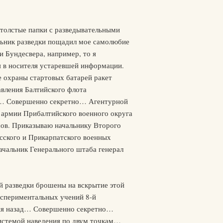
 толстые папки с разведывательными
альник разведки пощадил мое самолюбие
и Бундесвера, например, то я
я в носителя устаревшей информации.
 охраны стартовых батарей ракет
вления Балтийского флота
ии… Совершенно секретно… Агентурной
 армии Прибалтийского военного округа
сов. Приказываю начальнику Второго
сского и Прикарпатского военных
ачальник Генерального штаба генерал
й разведки брошены на вскрытие этой
спериментальных учений 8-й
дня назад… Совершенно секретно…
системой наведения по двум точкам…