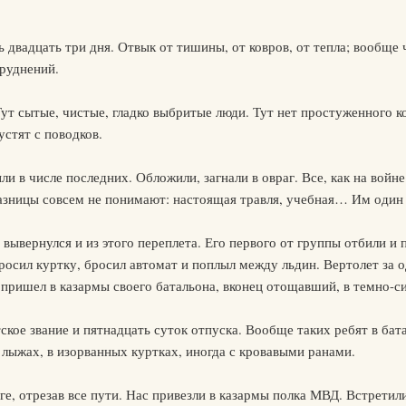
ь двадцать три дня. Отвык от тишины, от ковров, от тепла; вообще
труднений.
ут сытые, чистые, гладко выбритые люди. Тут нет простуженного к
устят с поводков.
 в числе последних. Обложили, загнали в овраг. Все, как на войн
разницы совсем не понимают: настоящая травля, учебная… Им один 
 вывернулся и из этого переплета. Его первого от группы отбили и 
росил куртку, бросил автомат и поплыл между льдин. Вертолет за о
 пришел в казармы своего батальона, вконец отощавший, в темно-с
ское звание и пятнадцать суток отпуска. Вообще таких ребят в ба
лыжах, в изорванных куртках, иногда с кровавыми ранами.
е, отрезав все пути. Нас привезли в казармы полка МВД. Встретили