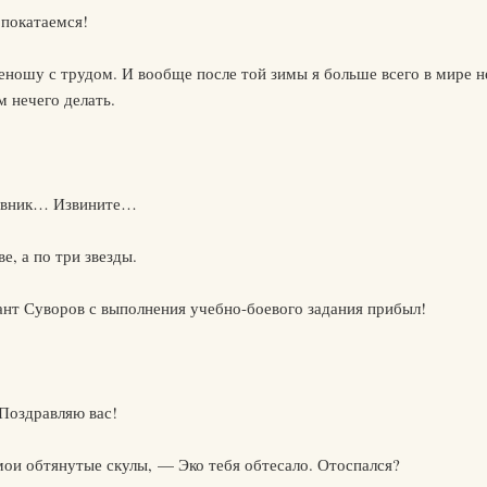
 покатаемся!
еношу с трудом. И вообще после той зимы я больше всего в мире 
м нечего делать.
ковник… Извините…
е, а по три звезды.
нт Суворов с выполнения учебно-боевого задания прибыл!
Поздравляю вас!
ои обтянутые скулы, — Эко тебя обтесало. Отоспался?