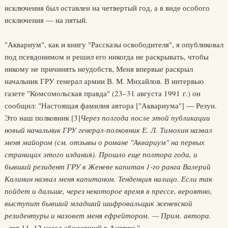
исключения был оставлен на четвертый год, а в виде особого
исключения — на пятый.
"Аквариум", как и книгу "Рассказы освободителя", я опубликовал
под псевдонимом и решил его никогда не раскрывать, чтобы
никому не причинять неудобств, Меня впервые раскрыл
начальник ГРУ генерал армии В. М. Михайлов. В интервью
газете "Комсомольская правда" (23–31 августа 1991 г.) он
сообщил: "Настоящая фамилия автора ["Аквариума"] — Резун.
Это наш полковник
[3]
Через полгода после этой публикации
новый начальник ГРУ генерал-полковник Е. Л. Тимохин назвал
меня майором (см. отзывы о романе "Аквариум" на первых
страницах этого издания). Прошло еще полтора года, и
бывший резидент ГРУ в Женеве капитан 1-го ранга Валерий
Калинин назвал меня капитаном. Тенденция налицо. Если так
пойдет и дальше, через некоторое время в прессе, вероятно,
выступит бывший младший шифровальщик женевской
резидентуры и назовет меня ефрейтором. — Прим. автора.
, лет 11–12 назад сбежавший в Англию."