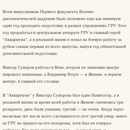
Всем выпускникам Первого факультета Военно-
дипломатической академии было положено еще как минимум
один год проходить подготовку в разных управлениях ГРУ Этот
год проработал в центральном аппарате ГРУ и главный герой
"Аквариума", а в реальной жизни я попал на боевую работу за
рубеж самым первым из всего выпуска, минуя год обязательной
дополнительной подготовки.
Виктор Суворов работал в Вене, втором по значению центре
мирового шпионажа, а Владимир Резун — в Женеве, в первом
центре, в главной его столице.
В "Аквариуме" у Виктора Суворова был один Навигатор, а в
реальной жизни за время моей работы в Женеве сменились три
резидента: двое были умными, третий — не очень. Когда через
несколько лет после всего случившегося этот третий умер, никто
из ГРУ не пришел на его похороны, хотя был он генерал-
майором. Его люто ненавидели все — и начальники, и