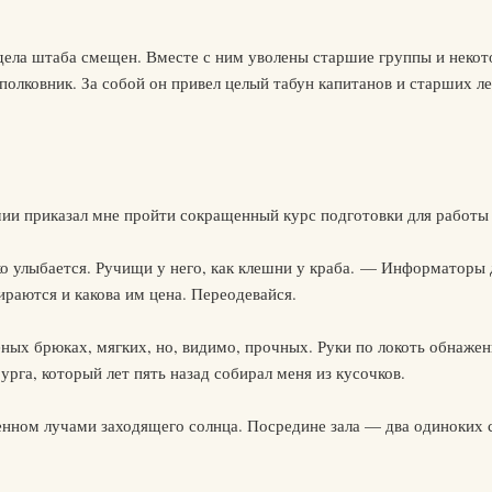
тдела штаба смещен. Вместе с ним уволены старшие группы и неко
полковник. За собой он привел целый табун капитанов и старших ле
ии приказал мне пройти сокращенный курс подготовки для работы 
о улыбается. Ручищи у него, как клешни у краба. — Информаторы 
раются и какова им цена. Переодевайся.
леных брюках, мягких, но, видимо, прочных. Руки по локоть обнаж
рга, который лет пять назад собирал меня из кусочков.
нном лучами заходящего солнца. Посредине зала — два одиноких 