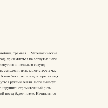
томобиля, трамвая… Математические
ад, приземляться на согнутые ноги,
лкнуться и несколько секунд
х семьдесят пять километров в час.
о более быстрых поездов, прыгая под
нуться руками земли. Ноги вынесут
т нарушить стремительный ритм
ий поезд будет позже. Начинаем со