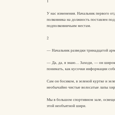
1
У нас изменения. Начальник первого о
полковника на должность поставлен под
подполковничьим местам.
2
— Начальник разведки тринадцатой арм
— Да, да, я знаю… Заходи, — он широк
понимать, как кусочки информации соби
Сам он босиком, в зеленой куртке и зе
необычайно чистые волосатые лапы хиру
Мы в большом спортивном зале, освеще
этой необъятной шири.