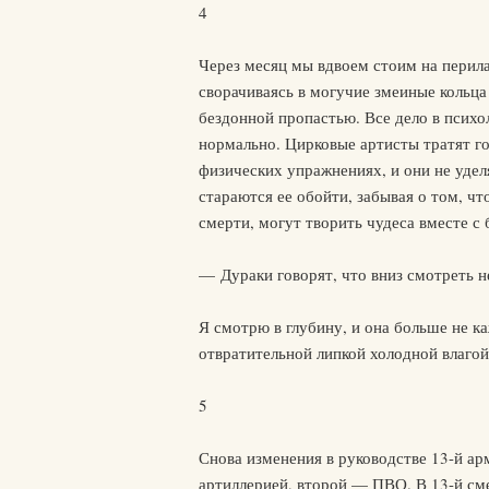
4
Через месяц мы вдвоем стоим на перила
сворачиваясь в могучие змеиные кольца
бездонной пропастью. Все дело в психол
нормально. Цирковые артисты тратят г
физических упражнениях, и они не удел
стараются ее обойти, забывая о том, ч
смерти, могут творить чудеса вместе с 
— Дураки говорят, что вниз смотреть н
Я смотрю в глубину, и она больше не к
отвратительной липкой холодной влагой
5
Снова изменения в руководстве 13-й а
артиллерией, второй — ПВО. В 13-й см