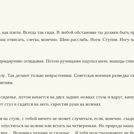
, как плети. Всегда так сиди. В любой обстановке ты должен быть 
на отвисать, слегка, конечно. Шею расслабь. Ноги. Ступни. Ногу н
, придирчиво оглядывая. Потом ручищами ощупал шею, мышцы спин
у. Так делают только неврастеники. Советская военная разведка та
нятиям.
 сиденье, потом качается на двух задних ножках стула и вдруг, кач
 стул и садится на него, скрестив руки на коленях.
 на стуле, с тобой ничего не может случиться, если, конечно, сзади
ак опуститься на колени или встать на четвереньки. Но природа на
хика… Возьмись руками за сиденье… Я тебя подстраховывать не буд