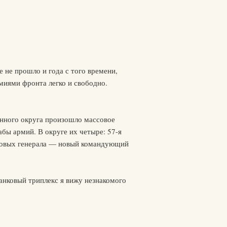
не прошло и года с того времени,
миями фронта легко и свободно.
енного округа произошло массовое
бы армий. В округе их четыре: 57-я
а новых генерала — новый командующий
танковый триплекс я вижу незнакомого