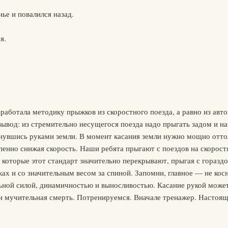
нье и повалился назад.
я.
работала методику прыжков из скоростного поезда, а равно из ав
ывод: из стремительно несущегося поезда надо прыгать задом и наз
снувшись руками земли. В момент касания земли нужно мощно отто
пенно снижая скорость. Наши ребята прыгают с поездов на скоростя
 которые этот стандарт значительно перекрывают, прыгая с горазд
ках и со значительным весом за спиной. Запомни, главное — не кос
ьной силой, динамичностью и выносливостью. Касание рукой може
 и мучительная смерть. Потренируемся. Вначале тренажер. Настоящ