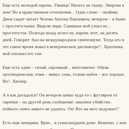
Еще есть молодой парень. Умница! Ничего не скажу. Энергии в
нем! Но в нравственном отношении... Одно слово – гнойник.
Днем сидит читает Чехова Антона Павловича, вечером – в баню
с проститутками. Видели люди. Сынишка мой узнал их...
проституток. Полгода назад исчез он, парень этот, на десять
дней. Говорит: был на международном симпозиуме. Тогда кто в
это самое время лежал в венерическом диспансере?.. Братишка
мой опознал его там.
Еще есть один – тихий, скромный... интеллигент. Обувь
ортопедическая, очки – минус семь, голова набок – все хорошо.
Но!.. Киллер.
А я как догадался? Он вечером шмыг куда-то с футляром от
скрипки – на другой день сообщение: заказное убийство,
поймать опять никого не удалось. Он! Кто на него подумает?
Есть еще женщина. Врач... в сумасшедшем доме. Конечно, с кем