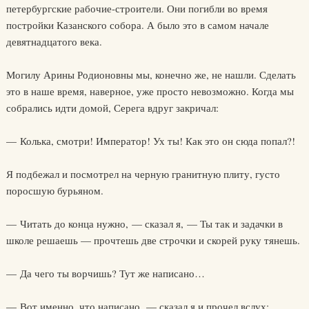
петербургские рабочие-строители. Они погибли во время
постройки Казанского собора. А было это в самом начале
девятнадцатого века.
Могилу Арины Родионовны мы, конечно же, не нашли. Сделать
это в наше время, наверное, уже просто невозможно. Когда мы
собрались идти домой, Серега вдруг закричал:
— Колька, смотри! Император! Ух ты! Как это он сюда попал?!
Я подбежал и посмотрел на черную гранитную плиту, густо
поросшую бурьяном.
— Читать до конца нужно, — сказал я, — Ты так и задачки в
школе решаешь — прочтешь две строчки и скорей руку тянешь.
— Да чего ты ворчишь? Тут же написано…
— Вот именно, что написано, — сказал я и прочел вслух: