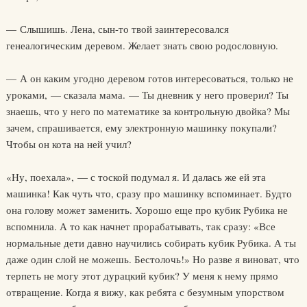
— Слышишь. Лена, сын-то твой заинтересовался
генеалогическим деревом. Желает знать свою родословную.
— А он каким угодно деревом готов интересоваться, только не
уроками, — сказала мама. — Ты дневник у него проверил? Ты
знаешь, что у него по математике за контрольную двойка? Мы
зачем, спрашивается, ему электронную машинку покупали?
Чтобы он кота на ней учил?
«Ну, поехала», — с тоской подумал я. И далась же ей эта
машинка! Как чуть что, сразу про машинку вспоминает. Будто
она голову может заменить. Хорошо еще про кубик Рубика не
вспомнила. А то как начнет прорабатывать, так сразу: «Все
нормальные дети давно научились собирать кубик Рубика. А ты
даже один слой не можешь. Бестолочь!» Но разве я виноват, что
терпеть не могу этот дурацкий кубик? У меня к нему прямо
отвращение. Когда я вижу, как ребята с безумным упорством