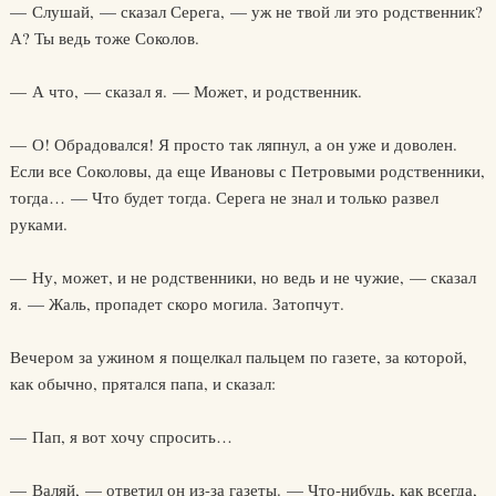
— Слушай, — сказал Серега, — уж не твой ли это родственник?
А? Ты ведь тоже Соколов.
— А что, — сказал я. — Может, и родственник.
— О! Обрадовался! Я просто так ляпнул, а он уже и доволен.
Если все Соколовы, да еще Ивановы с Петровыми родственники,
тогда… — Что будет тогда. Серега не знал и только развел
руками.
— Ну, может, и не родственники, но ведь и не чужие, — сказал
я. — Жаль, пропадет скоро могила. Затопчут.
Вечером за ужином я пощелкал пальцем по газете, за которой,
как обычно, прятался папа, и сказал:
— Пап, я вот хочу спросить…
— Валяй, — ответил он из-за газеты. — Что-нибудь, как всегда,