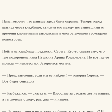
Папа говорил, что раньше здесь была окраина. Теперь город
шагнул через кладбище, стиснув его между потемневшими от
времени кирпичными заводиками и многоэтажными громадами
новостроек.
Пойти на кладбище предложил Серега. Кто-то сказал ему, что
там похоронена няня Пушкина Арина Родионовна. Но вот где ее
могила — неизвестно. Затерялась могила.
— Представляешь, если мы ее найдем! — говорил Серега. —
Вот будет сенсация!
— Разбежался, — сказал я. — Взрослые за столько лет не нашли,
а ты хочешь с ходу, раз, два — и нашел.
— Да может, они и не искали особенно, откуда ты знаешь? И