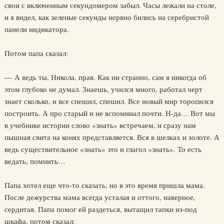
свои с включенным секундомером забыл. Часы лежали на столе,
и я видел, как зеленые секунды нервно бились на серебристой
панели индикатора.
Потом папа сказал:
— А ведь ты, Никола, прав. Как ни странно, сам я никогда об
этом глубоко не думал. Знаешь, учился много, работал черт
знает сколько, и все спешил, спешил. Все новый мир торопился
построить. А про старый и не вспоминал почти. Н-да… Вот мы
в учебнике истории слово «знать» встречаем, и сразу нам
пышная свита на конях представляется. Вся в шелках и золоте. А
ведь существительное «знать» это и глагол «знать». То есть
ведать, помнить…
Папа хотел еще что-то сказать, но в это время пришла мама.
После дежурства мама всегда усталая и оттого, наверное,
сердитая. Папа помог ей раздеться, вытащил тапки из-под
шкафа, потом сказал: