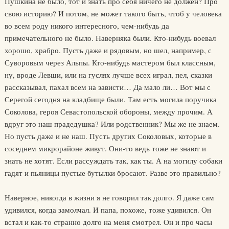
Пушкина не было, тот и знать про себя ничего не должен? Про
свою историю? И потом, не может такого быть, чтоб у человека
во всем роду никого интересного, чем-нибудь да
примечательного не было. Наверняка были. Кто-нибудь воевал
хорошо, храбро. Пусть даже и рядовым, но шел, например, с
Суворовым через Альпы. Кто-нибудь мастером был классным,
ну, вроде Левши, или на гуслях лучше всех играл, пел, сказки
рассказывал, пахал всем на зависти… Да мало ли… Вот мы с
Серегой сегодня на кладбище были. Там есть могила поручика
Соколова, героя Севастопольской обороны, между прочим. А
вдруг это наш прадедушка? Или родственник? Мы же не знаем.
Но пусть даже и не наш. Пусть других Соколовых, которые в
соседнем микрорайоне живут. Они-то ведь тоже не знают и
знать не хотят. Если рассуждать так, как ты. А на могилу собаки
гадят и пьяницы пустые бутылки бросают. Разве это правильно?
Наверное, никогда в жизни я не говорил так долго. Я даже сам
удивился, когда замолчал. И папа, похоже, тоже удивился. Он
встал и как-то странно долго на меня смотрел. Он и про часы