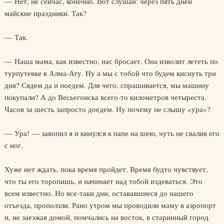
— Нет, не сейчас, конечно. Вот слушай: через пять дней
майские праздники. Так?
— Так.
— Наша мама, как известно, нас бросает. Она изволит лететь по
турпутевке в Алма-Ату. Ну а мы с тобой что будем киснуть три
дня? Сядем да и поедем. Для чего, спрашивается, мы машину
покупали? А до Весьегонска всего-то километров четыреста.
Часов за шесть запросто доедем. Ну почему не слышу «ура»?
— Ура! — завопил я и кинулся к папе на шею, чуть не свалив его
с ног.
Хуже нет ждать, пока время пройдет. Время будто чувствует,
что ты его торопишь, и начинает над тобой издеваться. Это
всем известно. Но все-таки дни, остававшиеся до нашего
отъезда, проползли. Рано утром мы проводили маму в аэропорт
и, не заезжая домой, помчались на восток, в старинный город