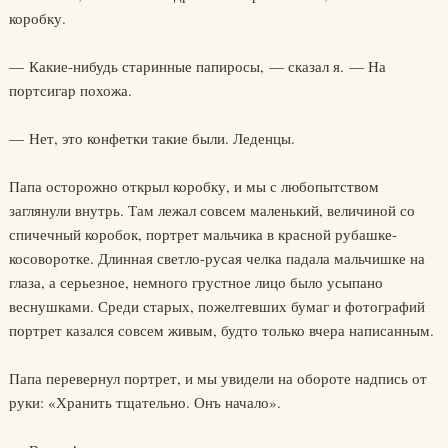
коробку.
— Какие-нибудь старинные папиросы, — сказал я. — На
портсигар похожа.
— Нет, это конфетки такие были. Леденцы.
Папа осторожно открыл коробку, и мы с любопытством
заглянули внутрь. Там лежал совсем маленький, величиной со
спичечный коробок, портрет мальчика в красной рубашке-
косоворотке. Длинная светло-русая челка падала мальчишке на
глаза, а серьезное, немного грустное лицо было усыпано
веснушками. Среди старых, пожелтевших бумаг и фотографий
портрет казался совсем живым, будто только вчера написанным.
Папа перевернул портрет, и мы увидели на обороте надпись от
руки: «Хранить тщательно. Онъ начало».