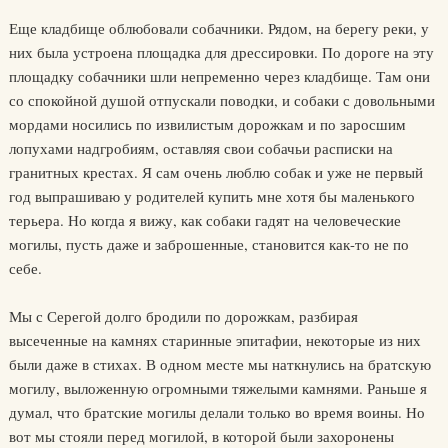
Еще кладбище облюбовали собачники. Рядом, на берегу реки, у
них была устроена площадка для дрессировки. По дороге на эту
площадку собачники шли непременно через кладбище. Там они
со спокойной душой отпускали поводки, и собаки с довольными
мордами носились по извилистым дорожкам и по заросшим
лопухами надгробиям, оставляя свои собачьи расписки на
гранитных крестах. Я сам очень люблю собак и уже не первый
год выпрашиваю у родителей купить мне хотя бы маленького
терьера. Но когда я вижу, как собаки гадят на человеческие
могилы, пусть даже и заброшенные, становится как-то не по
себе.
Мы с Серегой долго бродили по дорожкам, разбирая
высеченные на камнях старинные эпитафии, некоторые из них
были даже в стихах. В одном месте мы наткнулись на братскую
могилу, выложенную огромными тяжелыми камнями. Раньше я
думал, что братские могилы делали только во время воины. Но
вот мы стояли перед могилой, в которой были захоронены