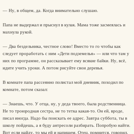
— Ну, в общем, да. Когда внимательно слушаю.
Папа не выдержал и прыснул в кулак. Мама тоже засмеялась и
махнула рукой.
— Два бездельника, честное слово! Вместо то го чтобы как
следует проработать с ним «Дети подземелья» — или что там у
них по программе, он рассказывает ему всякие байки. Ну, всё,
идите учить уроки. А потом рисуйте свои деревья.
В комнате папа рассеянно полистал мой дневник, походил по
комнате, потом сказал:
— Знаешь, что. У отца, ну, у деда твоего, была родственница.
Не то троюродная сестра, не то тетка какая-то. Он ей, вроде,
писал иногда. Надо бы поискать ее адрес. Завтра суббота, ты в
школу пойдешь, а я буду антресоли разбирать. Попробую найти.
Вот если найду, то мы ей и напишем. Отец, помнится, говорил,