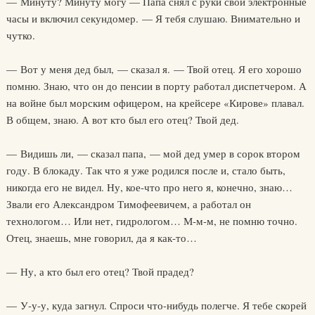
— Минуту? Минуту могу — Папа снял с руки свои электронные
часы и включил секундомер. — Я тебя слушаю. Внимательно и
чутко.
— Вот у меня дед был, — сказал я. — Твой отец. Я его хорошо
помню. Знаю, что он до пенсии в порту работал диспетчером. А
на войне был морским офицером, на крейсере «Кирове» плавал.
В общем, знаю. А вот кто был его отец? Твой дед.
— Видишь ли, — сказал папа, — мой дед умер в сорок втором
году. В блокаду. Так что я уже родился после и, стало быть,
никогда его не видел. Ну, кое-что про него я, конечно, знаю…
Звали его Александром Тимофеевичем, а работал он
технологом… Или нет, гидрологом… М-м-м, не помню точно.
Отец, знаешь, мне говорил, да я как-то…
— Ну, а кто был его отец? Твой прадед?
— У-у-у, куда загнул. Спроси что-нибудь полегче. Я тебе скорей