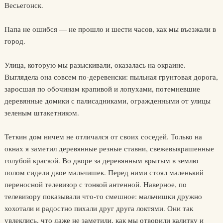
Весьегонск.
Папа не ошибся — не прошло и шести часов, как мы въезжали в
город.
Улица, которую мы разыскивали, оказалась на окраине.
Выглядела она совсем по-деревенски: пыльная грунтовая дорога,
заросшая по обочинам крапивой и лопухами, потемневшие
деревянные домики с палисадниками, огражденными от улицы
зеленым штакетником.
Теткин дом ничем не отличался от своих соседей. Только на
окнах я заметил деревянные резные ставни, свежевыкрашенные
голубой краской. Во дворе за деревянным врытым в землю
полом сидели двое мальчишек. Перед ними стоял маленький
переносной телевизор с тонкой антенной. Наверное, по
телевизору показывали что-то смешное: мальчишки дружно
хохотали и радостно пихали друг друга локтями. Они так
увлеклись, что даже не заметили, как мы отворили калитку и