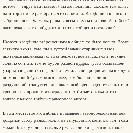
потом — вдруг нам повезет? Ты же помнишь, сколько там плит,
на которых и не разобрать, что написано. Кладбище-то считай
заброшенное. Эх, жаль, раньше всем кресты ставили. А то бы ей
наверняка какого-нибудь кота на золотой цепи посадили б.
Назвать кладбище заброшенным в общем-то было нельзя. Возле
главного входа, там, где в густой зелени старинных вязов
пряталась маленькая голубая церковь, все выглядело в порядке,
если не считать темно-бурой ржавой пудры, густо осыпавшей
узорчатые решетки оград. Но чем дальше продвигаешься вглубь
по мишенной булыжником аллее, тем больше видишь
разрушений и запустения: поваленный крест, сдвинутая плита в
трещинах, опрокинутая ограда или отбитые крылья, а то и
голова у какого-нибудь мраморного ангела.
В том месте, где к кладбищу примыкает вагоноремонтный цех,
дощатый забор развалился, и на запущенных могилах там и сям
можно было увидеть тяжелые ржавые диски трамвайных колес.