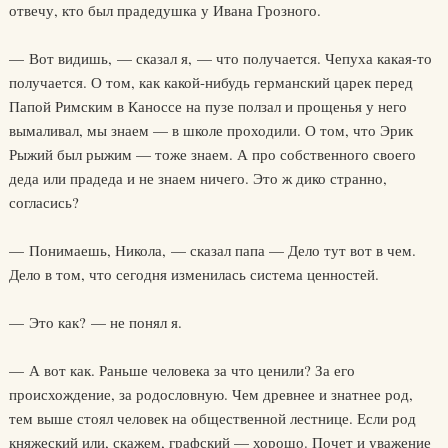
отвечу, кто был прадедушка у Ивана Грозного.
— Вот видишь, — сказал я, — что получается. Чепуха какая-то
получается. О том, как какой-нибудь германский царек перед
Папой Римским в Каноссе на пузе ползал и прощенья у него
вымаливал, мы знаем — в школе проходили. О том, что Эрик
Рыжий был рыжим — тоже знаем. А про собственного своего
деда или прадеда и не знаем ничего. Это ж дико странно,
согласись?
— Понимаешь, Никола, — сказал папа — Дело тут вот в чем.
Дело в том, что сегодня изменилась система ценностей.
— Это как? — не понял я.
— А вот как. Раньше человека за что ценили? За его
происхождение, за родословную. Чем древнее и знатнее род,
тем выше стоял человек на общественной лестнице. Если род
княжеский или, скажем, графский — хорошо. Почет и уважение