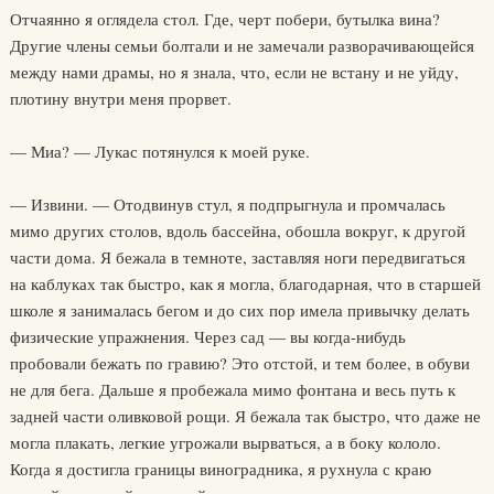
Отчаянно я оглядела стол. Где, черт побери, бутылка вина?
Другие члены семьи болтали и не замечали разворачивающейся
между нами драмы, но я знала, что, если не встану и не уйду,
плотину внутри меня прорвет.
— Миа? — Лукас потянулся к моей руке.
— Извини. — Отодвинув стул, я подпрыгнула и промчалась
мимо других столов, вдоль бассейна, обошла вокруг, к другой
части дома. Я бежала в темноте, заставляя ноги передвигаться
на каблуках так быстро, как я могла, благодарная, что в старшей
школе я занималась бегом и до сих пор имела привычку делать
физические упражнения. Через сад — вы когда-нибудь
пробовали бежать по гравию? Это отстой, и тем более, в обуви
не для бега. Дальше я пробежала мимо фонтана и весь путь к
задней части оливковой рощи. Я бежала так быстро, что даже не
могла плакать, легкие угрожали вырваться, а в боку кололо.
Когда я достигла границы виноградника, я рухнула с краю