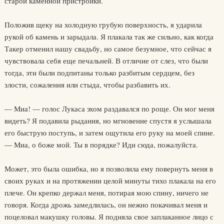
старой каменной пристройки.
Положив щеку на холодную грубую поверхность, я ударила
рукой об камень и зарыдала. Я плакала так же сильно, как когда
Такер отменил нашу свадьбу, но самое безумное, что сейчас я
чувствовала себя еще печальней. В отличие от слез, что были
тогда, эти были подпитаны только разбитым сердцем, без
злости, сожаления или стыда, чтобы разбавить их.
— Миа! — голос Лукаса эхом раздавался по роще. Он мог меня
видеть? Я подавила рыдания, но мгновение спустя я услышала
его быструю поступь, и затем ощутила его руку на моей спине.
— Миа, о боже мой. Ты в порядке? Иди сюда, пожалуйста.
Может, это была ошибка, но я позволила ему повернуть меня в
своих руках и на протяжении целой минуты тихо плакала на его
плече. Он крепко держал меня, потирая мою спину, ничего не
говоря. Когда дрожь замедлилась, он нежно покачивал меня и
поцеловал макушку головы. Я подняла свое заплаканное лицо с