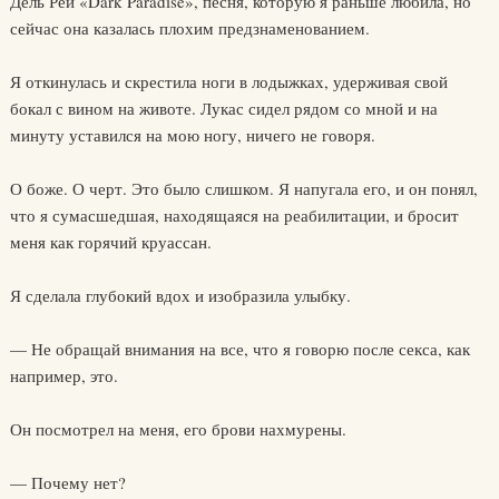
Дель Рей «Dark Paradise», песня, которую я раньше любила, но
сейчас она казалась плохим предзнаменованием.
Я откинулась и скрестила ноги в лодыжках, удерживая свой
бокал с вином на животе. Лукас сидел рядом со мной и на
минуту уставился на мою ногу, ничего не говоря.
О боже. О черт. Это было слишком. Я напугала его, и он понял,
что я сумасшедшая, находящаяся на реабилитации, и бросит
меня как горячий круассан.
Я сделала глубокий вдох и изобразила улыбку.
— Не обращай внимания на все, что я говорю после секса, как
например, это.
Он посмотрел на меня, его брови нахмурены.
— Почему нет?