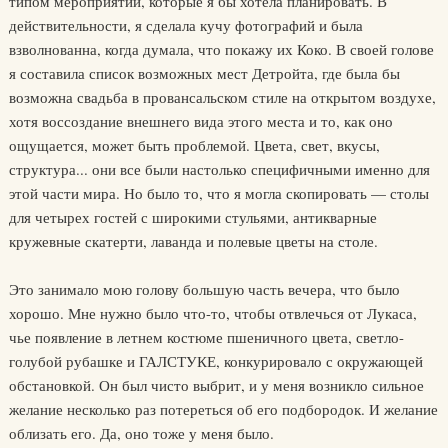
типом мероприятий, которые я бы хотела планировать. В
действительности, я сделала кучу фотографий и была
взволнованна, когда думала, что покажу их Коко. В своей голове
я составила список возможных мест Детройта, где была бы
возможна свадьба в провансальском стиле на открытом воздухе,
хотя воссоздание внешнего вида этого места и то, как оно
ощущается, может быть проблемой. Цвета, свет, вкусы,
структура... они все были настолько специфичными именно для
этой части мира. Но было то, что я могла скопировать — столы
для четырех гостей с широкими стульями, антикварные
кружевные скатерти, лаванда и полевые цветы на столе.
Это занимало мою голову большую часть вечера, что было
хорошо. Мне нужно было что-то, чтобы отвлечься от Лукаса,
чье появление в летнем костюме пшеничного цвета, светло-
голубой рубашке и ГАЛСТУКЕ, конкурировало с окружающей
обстановкой. Он был чисто выбрит, и у меня возникло сильное
желание несколько раз потереться об его подбородок. И желание
облизать его. Да, оно тоже у меня было.