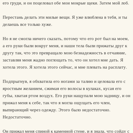
его груди, и он поцеловал обе мои мокрые щеки. Затем мой лоб.
Перестань делать эти милые вещи. Я уже влюблена в тебя, и ты
делаешь все только хуже.
Но я не смогла ничего сказать, потому что его рот был на моем,
а его руки были вокруг меня, и наши тела были прижаты друг к
другу так, что это превращало мою безнадежность в отчаяние,
заставляя меня жадно поглощать то, что он хотел мне дать. Я
хотела этого. Я хотела этого сейчас, и мне плевать на расплату.
Подпрыгнув, я обхватила его ногами за талию и целовала его с
яростным желанием, сжимая его волосы в кулаках, кусая его
губы, хватая ртом воздух. Его руки нащупали мою задницу, и он
прижал меня к себе, так что я могла ощущать его член,
выпирающий через одежду. Этого было недостаточно.
Недостаточно.
Он прижал меня спиной к каменной стене, и я знала, что сойду с