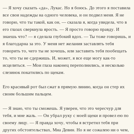
— Я хочу сказать «да», Лукас. Но я боюсь. До этого я поставила
все свои надежды на одного человека, и он подвел меня. Я не
говорю, что ты такой, как он, — сказала я, когда увидела, что в
его глазах сверкнула ярость. — Я просто говорю правду. И
знаешь что? — я сделала глубокий вдох. — Ты тоже говоришь, и
я благодарна за это. У меня нет желания заставлять тебя
говорить то, чего ты не хочешь, или заставить тебя пообещать
то, что ты не сдержишь. И, может, я все еще могу как-то
исцелиться. — Мои глаза наконец переполнились, и несколько
слезинок покатились по щекам.
Его красивый рот был сжат в прямую линию, когда он стер их
своим большим пальцем.
— Я знаю, что ты сможешь. Я уверен, что это чересчур для
тебя, и мне жаль. — Он убрал руку с моей щеки и провел ею по
своему лицу. — Я правда хочу, чтобы я встретил тебя при
других обстоятельствах, Миа Девин. Но я не сожалею ни о чем,