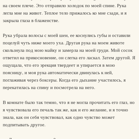
на своем плече. Это отправило холодок по моей спине. Рука
легла мне на живот. Теплое тело прижалось ко мне сзади, и я
закрыла глаза в блаженстве.
Рука убрала волосы с моей шеи, ее коснулись губы и оставили
поцелуй чуть ниже моего уха. Другая рука на моем животе
скользнула под мою майку и замерла на моей груди. Мой сосок
ответил на прикосновение, он слегка его ласкал. Затем другой. Я
ощущала, что его эрекция твердеет и упирается в мою
поясницу, и моя рука автоматически двинулась к ней,
поглаживая через боксеры. Когда его дыхание участилось, я
перекатилась на спину и посмотрела на него.
В комнате было так темно, что я не могла прочитать его глаз, но
я чувствовала его печаль так же, как и его желание, и я точно
знала, как он себя чувствовал, как одно чувство может
подпитывать другое.