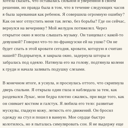
хотела сказать, что оставалась сильной и уверенной в своем
решении, но правда была в том, что в течение следующих часов
я была зареванная как ребенок. Я совершила огромную ошибку?
Как он мог отпустить меня так легко, без борьбы? Где он сейчас,
вернулся на вечеринку? Мой желудок потяжелел. Через
открытое окно я могла слышать музыку. Он танцевал с какой-то
девушкой? Говорил что-то по-французски ей на ушко? Он не
будет спать в этой кровати сегодня, кровати, которую я считаю
нашей? Подпрыгнув, я закрыла окно, задернула шторы и
забралась под одеяло. Натянула его на голову, подтянула колени
к груди и начала заливать подушку слезами.
В конечном итоге, я уснула, и проснулась оттого, что скрипнула
дверь спальни. Я открыла один глаза и наблюдала за тем, как
раздевался Лукас, мои бедра плотно сжались, при виде того, как
он снимает костюм и галстук. Я любила его тело: развитые
мускулы, гладкую кожу, легкость его движений. Он бросил
одежду на стул и пошел в ванную. Мое сердце быстро
колотилось, но я пыталась симулировать сон. Я не выдержу еще