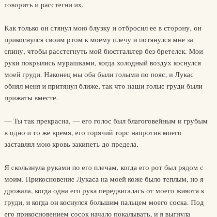
говорить и расстегни их.
Как только он стянул мою блузку и отбросил ее в сторону, он
прикоснулся своим ртом к моему плечу и потянулся мне за
спину, чтобы расстегнуть мой бюстгальтер без бретелек. Мои
руки покрылись мурашками, когда холодный воздух коснулся
моей груди. Наконец мы оба были голыми по пояс, и Лукас
обнял меня и притянул ближе, так что наши голые груди были
прижаты вместе.
— Ты так прекрасна, — его голос был благоговейным и грубым
в одно и то же время, его горячий торс напротив моего
заставлял мою кровь закипеть до предела.
Я скользнула руками по его плечам, когда его рот был рядом с
моим. Прикосновение Лукаса на моей коже было теплым, но я
дрожала, когда одна его рука передвигалась от моего живота к
груди, и когда он коснулся большим пальцем моего соска. Под
его прикосновением сосок начало покалывать, и я выгнула