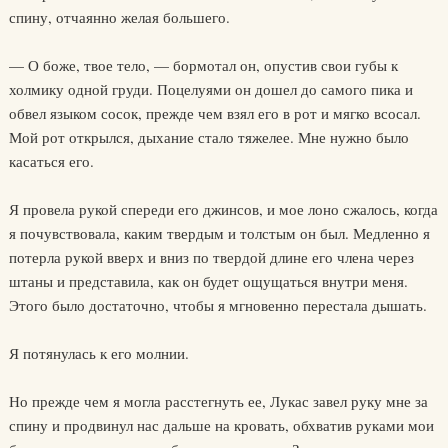
спину, отчаянно желая большего.
— О боже, твое тело, — бормотал он, опустив свои губы к
холмику одной груди. Поцелуями он дошел до самого пика и
обвел языком сосок, прежде чем взял его в рот и мягко всосал.
Мой рот открылся, дыхание стало тяжелее. Мне нужно было
касаться его.
Я провела рукой спереди его джинсов, и мое лоно сжалось, когда
я почувствовала, каким твердым и толстым он был. Медленно я
потерла рукой вверх и вниз по твердой длине его члена через
штаны и представила, как он будет ощущаться внутри меня.
Этого было достаточно, чтобы я мгновенно перестала дышать.
Я потянулась к его молнии.
Но прежде чем я могла расстегнуть ее, Лукас завел руку мне за
спину и продвинул нас дальше на кровать, обхватив руками мои