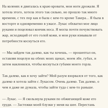
На коленях я двигалась к краю кровати, мои ноги дрожали. Я
хотела этого, хотела этого так сильно, но прошло так много
времени, с тех пор как я была с кем-то кроме Такера... Я была в
восторге и одновременно в ужасе. Лукас обхватил мое лицо
руками и поцеловал кончик носа. Я могла почти почувствовать
жар, исходящий от его голой кожи, и мои руки изнывали от
потребности коснуться его.
— Мы зайдем так далеко, как ты хочешь, — прошептал он,
оставляя поцелуи на обеих моих щеках, моем лбе, губах, и
затем наклонился, чтобы коснуться губами моего горла.
Так далеко, как я хочу зайти? Мой разум взорвался от того, как
далеко я хотела зайти с Лукасом. Очень далеко. Так далеко, о
чем я даже не думала, чтобы зайти туда с кем-то раньше.
— Лукас. — Я скользнула руками по обжигающей коже его
груди. — Застежки моей блузки у меня на шее. Перестань