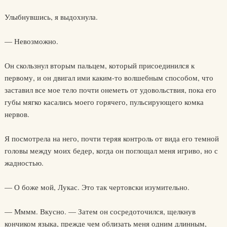
Улыбнувшись, я выдохнула.
— Невозможно.
Он скользнул вторым пальцем, который присоединился к
первому, и он двигал ими каким-то волшебным способом, что
заставил все мое тело почти онеметь от удовольствия, пока его
губы мягко касались моего горячего, пульсирующего комка
нервов.
Я посмотрела на него, почти теряя контроль от вида его темной
головы между моих бедер, когда он поглощал меня игриво, но с
жадностью.
— О боже мой, Лукас. Это так чертовски изумительно.
— Мммм. Вкусно. — Затем он сосредоточился, щелкнув
кончиком языка, прежде чем облизать меня одним длинным,