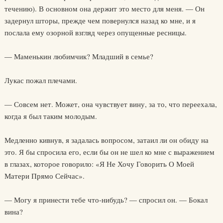
течению). В основном она держит это место для меня. — Он
задернул шторы, прежде чем повернулся назад ко мне, и я
послала ему озорной взгляд через опущенные ресницы.
— Маменькин любимчик? Младший в семье?
Лукас пожал плечами.
— Совсем нет. Может, она чувствует вину, за то, что переехала,
когда я был таким молодым.
Медленно кивнув, я задалась вопросом, затаил ли он обиду на
это. Я бы спросила его, если бы он не шел ко мне с выражением
в глазах, которое говорило: «Я Не Хочу Говорить О Моей
Матери Прямо Сейчас».
— Могу я принести тебе что-нибудь? — спросил он. — Бокал
вина?