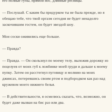
его полные губы, прямой нос, длинные ресницы.
— Послушай. С каким бы придурком ты не была прежде, но я
обещаю тебе, что твой оргазм сегодня не будет ненадолго
заскочившим гостем, он будет звездой шоу.
Мои соски оживились еще больше.
— Правда?
— Правда. — Он скользнул по моему телу, выложив дорожку из
поцелуев от моих губ к ложбинке моей груди и дальше к моему
пупку. Затем он расстегнул пуговицу и молнию на моих
джинсах, потеревшись своим ртом и подбородком как раз над
кружевом моего нижнего белья.
— В действительности, я осмелюсь сказать, что, возможно, он
будет даже вызван на бис раз или два.