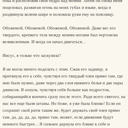
бока и расположив свои бедра над моими. Затем он снова меня
поцеловал, разжигая огонь на моих губах и языке, когда я
раздвинула колени шире и положила руки ему на поясницу.
Обожемой, Обожемой, Обожемой, Обожемой. Даже вес его
твердого, крепкого тела между моими ногами был чертовски
великолепным. И когда он начал двигаться…
Иисус, я только что заскулила?
Я не могла ничего поделать с этим. Сжав его задницу, я
притянула его к себе, чувствуя его твердый член прямо там, где
мне было нужно, даже через два слоя нижнего белья и две пары
джинсов. Я ахнула, чувствуя себя больше как подросток,
собирающийся кончить сразу после этого. Ради всего святого, на
нас все еще были штаны. Но боже, я уже была близко! Если он
сохранит свой ритм таким же, будет держать свой член прямо
там, да, да, да, да, прямо там, может, если движения будут
немного быстрее... Я сильнее дернула его ближе к себе и