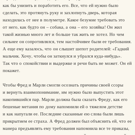
как бы унизить и поработить его. Все, что ей нужно было
сделать, это протянуть руку и захлопнуть дверь, которая
находилась от нее в полуметре. Какое безумие требовать это
от него, как будто он – собака, а она – его хозяйка! Он жил
такой жизнью много лет и больше так жить не хотел. Но чем
сильнее он сопротивлялся, тем настойчивее были ее требования.
А еще ему казалось, что он слышит шепот родителей: «Гадкий
мальчик. Хочу, чтобы он заткнулся и убрался куда-нибудь».
Так что о спокойствии и выдержке и речи быть не может. Он ей
покажет.
Чтобы Фред и Марли смогли осознать причины своей ссоры
и вернуть взаимопонимание, им нужно было выпустить этот
накопившийся пар. Марли должна была сказать Фреду, как его
бешеные метания по дому напомнили ей о тяжелом детстве
и как напугали ее. Последние сказанные ею слова были лишь
прикрытием ее страха. А Фред должен был объяснить ей, что ее
манера предъявлять ему требования напомнила все те приказы,