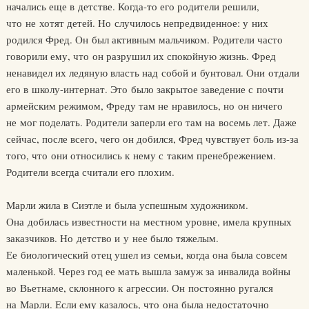
начались еще в детстве. Когда-то его родители решили,
что не хотят детей. Но случилось непредвиденное: у них
родился Фред. Он был активным мальчиком. Родители часто
говорили ему, что он разрушил их спокойную жизнь. Фред
ненавидел их ледяную власть над собой и бунтовал. Они отдали
его в школу-интернат. Это было закрытое заведение с почти
армейским режимом, Фреду там не нравилось, но он ничего
не мог поделать. Родители заперли его там на восемь лет. Даже
сейчас, после всего, чего он добился, Фред чувствует боль из-за
того, что они относились к нему с таким пренебрежением.
Родители всегда считали его плохим.
Марли жила в Сиэтле и была успешным художником.
Она добилась известности на местном уровне, имела крупных
заказчиков. Но детство и у нее было тяжелым.
Ее биологический отец ушел из семьи, когда она была совсем
маленькой. Через год ее мать вышла замуж за инвалида войны
во Вьетнаме, склонного к агрессии. Он постоянно ругался
на Марли. Если ему казалось, что она была недостаточно