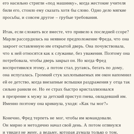
его насильно стригли «под машинку», когда жестокие учителя
били его, стоило ему сказать хотя бы слово. Одно дело мягкие
просьбы, и совсем другое – грубые требования.
Итак, если сложить все вместе, что привело к последней ссоре?
Марли рассердилась на неявное предположение Фреда, что она
закроет оставленную им открытой дверь. Она почувствовала,
что к ней относятся как к служанке, без уважения. Поэтому она
потребовала, чтобы дверь закрыл он. Но когда Фред
воспротивился этому, а потом стал, ругаясь, бегать по дому,
она испугалась. Громкий стук захлопываемых им окон напомнил
ей ее детство, когда внезапные вспышки раздражения у отца так
сильно ранили ее. Но ее страх быстро кристаллизовался
в презрение к мужу за детский приступ гнева, овладевший им.
Именно поэтому она крикнула, уходя: «Как ты мог?»
Конечно, Фред терпеть не мог, чтобы им командовали.
Он мирно и методично начал свой день. А потом оглянулся
и увидел не жену, а ведьму, которая думала только о том,