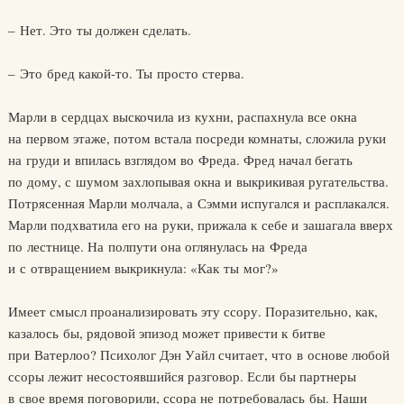
– Нет. Это ты должен сделать.
– Это бред какой-то. Ты просто стерва.
Марли в сердцах выскочила из кухни, распахнула все окна
на первом этаже, потом встала посреди комнаты, сложила руки
на груди и впилась взглядом во Фреда. Фред начал бегать
по дому, с шумом захлопывая окна и выкрикивая ругательства.
Потрясенная Марли молчала, а Сэмми испугался и расплакался.
Марли подхватила его на руки, прижала к себе и зашагала вверх
по лестнице. На полпути она оглянулась на Фреда
и с отвращением выкрикнула: «Как ты мог?»
Имеет смысл проанализировать эту ссору. Поразительно, как,
казалось бы, рядовой эпизод может привести к битве
при Ватерлоо? Психолог Дэн Уайл считает, что в основе любой
ссоры лежит несостоявшийся разговор. Если бы партнеры
в свое время поговорили, ссора не потребовалась бы. Наши