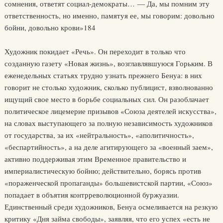
сомнения, ответят социал-демократы… — Да, мы помним эту
ответственность, но именно, памятуя ее, мы говорим: довольно
бойни, довольно крови»184
Художник покидает «Речь». Он переходит в только что
созданную газету «Новая жизнь», возглавлявшуюся Горьким. В
еженедельных статьях трудно узнать прежнего Бенуа: в них
говорит не столько художник, сколько публицист, взволнованно
ищущий свое место в борьбе социальных сил. Он разоблачает
политическое лицемерие призывов «Союза деятелей искусства»,
на словах выступающего за полную независимость художников
от государства, за их «нейтральность», «аполитичность»,
«беспартийность», а на деле агитирующего за «военный заем»,
активно поддерживая этим Временное правительство и
империалистическую бойню; действительно, борясь против
«пораженческой пропаганды» большевистской партии, «Союз»
попадает в объятия контрреволюционной буржуазии.
Единственный среди художников, Бенуа осмеливается на резкую
критику «Дня займа свободы», заявляя, что его успех «есть не