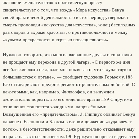
активное вмешательство в политическую прессу
свидетельствует о том, что вождь «Мира искусства» Бенуа
своей практической деятельностью в этот период утверждает
смерть проповеди «искусства для искусства», конец бесплодных
разговоров о «храме красоты», о противоположности между
«культом прекрасного» и «грязью повседневности».
Нужно ли говорить, что многие вчерашние друзья и соратники
не прощают ему перехода в другой лагерь. «С первого же дня
все близкие люди не давали мне покоя за то, что я «участвую в
большевистском органе», — сообщает художник Горькому.188
Его отговаривают, предостерегают от решительных действий. С
некоторыми, как, например, Философов, он вынужден
окончательно порвать: это его «идейные враги».189 С другими
отношения становятся холодными, напряжёнными.
Возмущенная его «предательством», 3. Гиппиус обвиняет Бенуа
наравне с Есениным и Блоком в слепом движении «куда влечет
поток», в безответственности, даже решительно отказывает ему
в праве называться человеком.190 Буржуазная пресса издевается