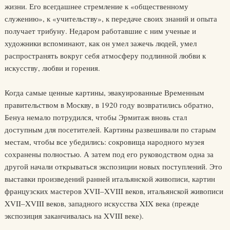
жизни. Его всегдашнее стремление к «общественному
служению», к «учительству», к передаче своих знаний и опыта
получает трибуну. Недаром работавшие с ним ученые и
художники вспоминают, как он умел зажечь людей, умел
распространять вокруг себя атмосферу подлинной любви к
искусству, любви и горения.
Когда самые ценные картины, эвакуированные Временным
правительством в Москву, в 1920 году возвратились обратно,
Бенуа немало потрудился, чтобы Эрмитаж вновь стал
доступным для посетителей. Картины развешивали по старым
местам, чтобы все убедились: сокровища народного музея
сохранены полностью. А затем под его руководством одна за
другой начали открываться экспозиции новых поступлений. Это
выставки произведений ранней итальянской живописи, картин
французских мастеров XVII–XVIII веков, итальянской живописи
XVII–XVIII веков, западного искусства XIX века (прежде
экспозиция заканчивалась на XVIII веке).