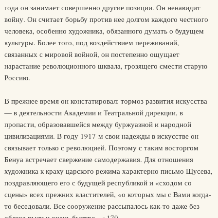
года он занимает совершенно другие позиции. Он ненавидит
войну. Он считает борьбу против нее долгом каждого честного
человека, особенно художника, обязанного думать о будущем
культуры. Более того, под воздействием переживаний,
связанных с мировой войной, он постепенно ощущает
нарастание революционного шквала, грозящего смести старую
Россию.
В прежнее время он констатировал: тормоз развития искусства
— в деятельности Академии и Театральной дирекции, в
пропасти, образовавшейся между буржуазной и народной
цивилизациями. В году 1917-м свои надежды в искусстве он
связывает только с революцией. Поэтому с таким восторгом
Бенуа встречает свержение самодержавия. Для отношения
художника к краху царского режима характерно письмо Щусева,
поздравляющего его с будущей республикой и «сходом со
сцены» всех прежних властителей, «о которых мы с Вами когда-
то беседовали. Все сооружение рассыпалось как-то даже без
облака пыли и очень быстро…»179