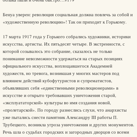
Бенуа уверен: революция социальная должна повлечь за собой и
«художественную революцию»! Так он приходит к Горькому.
17 марта 1917 года у Горького собрались художники, историки
искусства, артисты. Их пятьдесят четыре. В экстренности, с
которой созывалось это собрание, сказалось не только
понимание невозможности удержаться на старых позициях
официального искусства, воплощавшегося Академией
художеств, но тревога, возникшая у многих мастеров под
влиянием действий кубофутуристов и супрематистов,
объявлявших себя «единственными революционерами» в
искусстве и открыто требовавших уничтожения старой,
«эксплуататорской» культуры во имя создания новой,
«пролетарской». По городу разнеслись слухи, что анархисты
уже пытались снести памятник Александру III работы П.
Трубецкого, возникла угроза уничтожения и других монументов.
Речь шла о судьбах городских и загородных дворцов со всеми