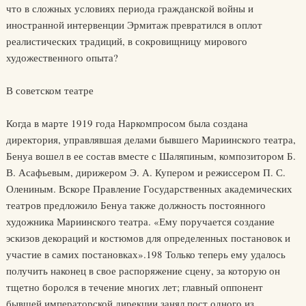
что в сложных условиях периода гражданской войны и
иностранной интервенции Эрмитаж превратился в оплот
реалистических традиций, в сокровищницу мирового
художественного опыта?
В советском театре
Когда в марте 1919 года Наркомпросом была создана
директория, управлявшая делами бывшего Мариинского театра,
Бенуа вошел в ее состав вместе с Шаляпиным, композитором Б.
В. Асафьевым, дирижером Э. А. Купером и режиссером П. С.
Олениным. Вскоре Правление Государственных академических
театров предложило Бенуа также должность постоянного
художника Мариинского театра. «Ему поручается создание
эскизов декораций и костюмов для определенных постановок и
участие в самих постановках».198 Только теперь ему удалось
получить наконец в свое распоряжение сцену, за которую он
тщетно боролся в течение многих лет; главный оппонент
бывшей императорской дирекции занял пост одного из