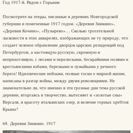
Год 1917-й. Рядом с Горьким
Посмотрите на этюды, писанные в деревнях Новгородской
губернии и помеченные 1917 годом. «Деревня Зинкино»,
«Деревня Кочино», «Пузырево»… Сколько трогательной
ласковости в этих акварелях, изображающих не ту природу, что
создает зеленое обрамление дворцов царских резиденций под
Петербургом, а настоящую русскую, скромную и
неприхотливую, с лесами и перелесками, бескрайними полями и
крестьянскими избами, березками и лужайками у речного
берега! Идиллические пейзажи, полные тоски о мирной жизни,
написаны в разгар войны, между двумя революциями. Не
знаменательно ли, что именно в эти грозные дни тема русской
деревни, вторгаясь в творчество, вытесняет и «золотые сны»
Версаля, и красоту итальянских озер, и величие горных хребтов
Крыма?
68. Деревня Зинкино. 1917