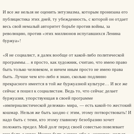
И все же нельзя не оценить энтузиазма, которым пронизана его
публицистика этих дней, ту убежденность, с которой он отдает
весь свой немалый авторитет борьбе против войны, за
революцию, против «этих миллионов испугавшихся Ленина
буржуа»!
«Я не социалист, я далек вообще от какой-либо политической
программы… я просто, как художник, считаю, что имею право
быть только человеком, и ничем иным просто не имею права
быть. Лучше чем кто-либо я знаю, сколько подлинно
прекрасного имеется в той же буржуазной культуре… И все же
сейчас я пошел к социалистам. Ведь то, что сейчас делает
буржуазия, упорствующая в своей программе
«империалистической дележки» мира, — есть какой-то жестокий
кошмар. Нельзя же быть заодно с этим, этому потворствовать! И
надо быть с теми, кто этому главному безобразию хочет
положить предел. Мой долг перед своей совестью повелевает
мне быть с ними. Нужно быть с ними, ибо с «нашими» нельзя