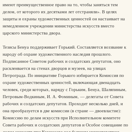
имеют преимущественное право на то, чтобы заняться тем
делом, от которого их десятками лет отстраняли». В целях
защиты и охраны художественных ценностей он настаивает на
немедленном учреждении министерства искусств вместо
царского министерства двора.
Тезисы Бенуа поддерживает Горький. Составляется воззвание к
народу об охране художественного наследия прошлого.
Подписанное Советом рабочих и солдатских депутатов, оно
расклеивается на стенах дворцов и музеев, на улицах
Петрограда. По инициативе Горького избирается Комиссия по
охране художественных ценностей, включающая двенадцать
человек, среди которых, наряду с Горьким, Бенуа, Шаляпиным,
Петровым-Водкиным, И. А. Фоминым, — делегаты от Совета
рабочих и солдатских депутатов. Проходит несколько дней, и
она преобразуется в две комиссии (в стране — двоевластие):
Комиссию по делам искусств при Исполнительном комитете
Совета рабочих и солдатских депутатов и Особое совещание по
делам искусств при Комиссаре над бывшим министерством