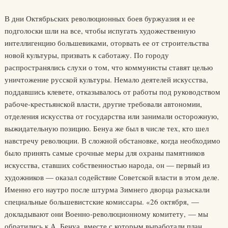
В дни Октябрьских революционных боев буржуазия и ее
подголоски шли на все, чтобы испугать художественную
интеллигенцию большевиками, оторвать ее от строительства
новой культуры, призвать к саботажу. По городу
распространялись слухи о том, что коммунисты ставят целью
уничтожение русской культуры. Немало деятелей искусства,
поддавшись клевете, отказывалось от работы под руководством
рабоче-крестьянской власти, другие требовали автономии,
отделения искусства от государства или занимали осторожную,
выжидательную позицию. Бенуа же был в числе тех, кто шел
навстречу революции. В сложной обстановке, когда необходимо
было принять самые срочные меры для охраны памятников
искусства, ставших собственностью народа, он — первый из
художников — оказал содействие Советской власти в этом деле.
Именно его наутро после штурма Зимнего дворца разыскали
специальные большевистские комиссары. «26 октября, —
докладывают они Военно-революционному комитету, — мы
обратились к А. Бенуа, вместе с которым выработали план