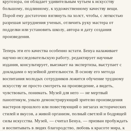
кругозора, он обладает удивительным чутьем к искусству
большому, подлинному, к художественному качеству вещи.
Порой ему достаточно взглянуть па холст, чтобы, с легкостью
разрешая затруднения ученых, отличить руку мастера от
подделки или установить школу, автора и дату создания
произведения.
Теперь эти его качества особенно кстати. Бенуа налаживает
научно-исследовательскую работу, редактирует научные
издания, консультирует, выезжает на экспертизы, выступает с
докладами о музейной деятельности. В основу его метода
воспитания молодых сотрудников ложится обучение трудному
искусству не просто смотреть на произведение, а видеть,
чувствовать, понимать. Музей для него — не мертвый
паноптикум, уныло демонстрирующий зрителю произведения
мастеров прошлого или повествующий о зигзагах исторических
стилей и вкусов, а живой организм, полный светлой и бодрящей
силы искусства. Музей, — считал Бенуа, — призван пробуждать
и воспитывать в людях благородство, любовь к красоте мира, к