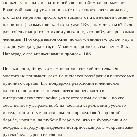
торжества правды и видит в ней свое неизбежное поражение.
Боже мой, как вдруг «ленинцы» (с известного расстояния все,
кто хотят мира или просто кого тошнит от дальнейшей бойни —
«ленинцы») возьмут верх. Что за ужас! Куда нам деваться? Ведь
раз победит мир, то по-ихнему выходит, что победит программа
ленинцев! И отсюда вывод один: долой «ленинцев», долой мир и
заодно уже да здравствует Милюков, проливы, семь лет войны,
Царьград с его апельсинами и прочее». 186
Нет, конечно, Бенуа совсем не политический деятель. Он
многого не понимает, даже не пытается разобраться в классовых
причинах борьбы. Его поддержка революции и ленинской
партии основывается прежде всего на ненависти к
империалистической войне («в толстовском смысле», по его
собственному выражению), на честном стремлении русского
интеллигента и гуманиста помочь справедливой народной
борьбе, наконец, на глубокой вере в то, что не буржуазии и ее
вождям, а народу принадлежит историческая роль «охранителя»
русской культуры и ее творца.