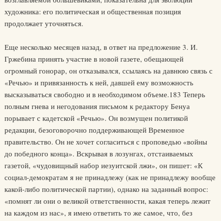
художника: его политическая и общественная позиция
продолжает уточняться.
Еще несколько месяцев назад, в ответ на предложение 3. И.
Гржебина принять участие в новой газете, обещающей
огромный гонорар, он отказывался, ссылаясь на давнюю связь с
«Речью» и привязанность к ней, давшей ему возможность
высказываться свободно и в необходимом объеме.183 Теперь
полным гнева и негодования письмом к редактору Бенуа
порывает с кадетской «Речью». Он возмущен политикой
редакции, безоговорочно поддерживающей Временное
правительство. Он не хочет согласиться с проповедью «войны
до победного конца». Вскрывая в лозунгах, отстаиваемых
газетой, «чудовищный набор иезуитской лжи», он пишет: «К
социал-демократам я не принадлежу (как не принадлежу вообще
какой-либо политической партии), однако на заданный вопрос:
«помнят ли они о великой ответственности, какая теперь лежит
на каждом из нас», я имею ответить то же самое, что, без