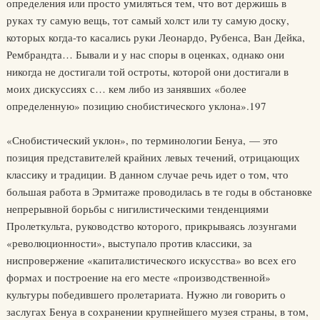
определения или просто умиляться тем, что вот держишь в
руках ту самую вещь, тот самый холст или ту самую доску,
которых когда-то касались руки Леонардо, Рубенса, Ван Дейка,
Рембрандта… Бывали и у нас споры в оценках, однако они
никогда не достигали той остроты, которой они достигали в
моих дискуссиях с… кем либо из занявших «более
определенную» позицию снобистического уклона».197
«Снобистический уклон», по терминологии Бенуа, — это
позиция представителей крайних левых течений, отрицающих
классику и традиции. В данном случае речь идет о том, что
большая работа в Эрмитаже проводилась в те годы в обстановке
непрерывной борьбы с нигилистическими тенденциями
Пролеткульта, руководство которого, прикрываясь лозунгами
«революционности», выступало против классики, за
ниспровержение «капиталистического искусства» во всех его
формах и построение на его месте «производственной»
культуры победившего пролетариата. Нужно ли говорить о
заслугах Бенуа в сохранении крупнейшего музея страны, в том,