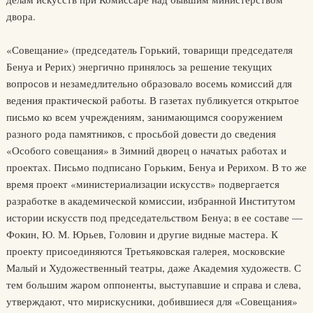
двора.
«Совещание» (председатель Горький, товарищи председателя
Бенуа и Рерих) энергично принялось за решение текущих
вопросов и незамедлительно образовало восемь комиссий для
ведения практической работы. В газетах публикуется открытое
письмо ко всем учреждениям, занимающимся сооружением
разного рода памятников, с просьбой довести до сведения
«Особого совещания» в Зимний дворец о начатых работах и
проектах. Письмо подписано Горьким, Бенуа и Рерихом. В то же
время проект «министериализации искусств» подвергается
разработке в академической комиссии, избранной Институтом
истории искусств под председательством Бенуа; в ее составе —
Фокин, Ю. М. Юрьев, Головин и другие видные мастера. К
проекту присоединяются Третьяковская галерея, московские
Малый и Художественный театры, даже Академия художеств. С
тем большим жаром оппоненты, выступавшие и справа и слева,
утверждают, что мирискусники, добившиеся для «Совещания»