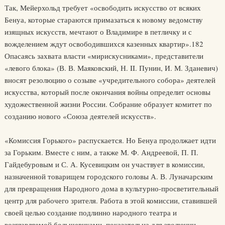
Так, Мейерхольд требует «освободить искусство от всяких
Бенуа, которые стараются примазаться к новому ведомству
изящных искусств, мечтают о Владимире в петличку и с
вожделением ждут освободившихся казенных квартир».182
Опасаясь захвата власти «мирискусниками», представители
«левого блока» (В. В. Маяковский, Н. II. Пунин, И. М. Зданевич)
вносят резолюцию о созыве «учредительного собора» деятелей
искусства, который после окончания войны определит основы
художественной жизни России. Собрание образует комитет по
созданию нового «Союза деятелей искусств».
«Комиссия Горького» распускается. Но Бенуа продолжает идти
за Горьким. Вместе с ним, а также М. Ф. Андреевой, П. П.
Гайдебуровым и С. А. Кусевицким он участвует в комиссии,
назначенной товарищем городского головы А. В. Луначарским
для превращения Народного дома в культурно-просветительный
центр для рабочего зрителя. Работа в этой комиссии, ставившей
своей целью создание подлинно народного театра и
возглавляемой большевиками, показательна для эволюции