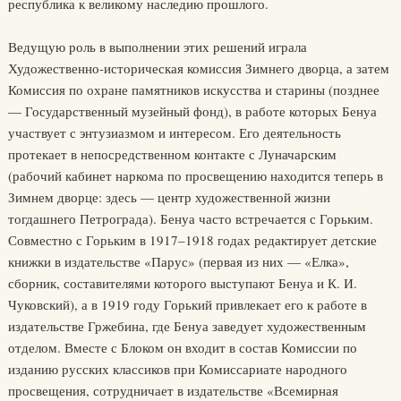
республика к великому наследию прошлого.
Ведущую роль в выполнении этих решений играла
Художественно-историческая комиссия Зимнего дворца, а затем
Комиссия по охране памятников искусства и старины (позднее
— Государственный музейный фонд), в работе которых Бенуа
участвует с энтузиазмом и интересом. Его деятельность
протекает в непосредственном контакте с Луначарским
(рабочий кабинет наркома по просвещению находится теперь в
Зимнем дворце: здесь — центр художественной жизни
тогдашнего Петрограда). Бенуа часто встречается с Горьким.
Совместно с Горьким в 1917–1918 годах редактирует детские
книжки в издательстве «Парус» (первая из них — «Елка»,
сборник, составителями которого выступают Бенуа и К. И.
Чуковский), а в 1919 году Горький привлекает его к работе в
издательстве Гржебина, где Бенуа заведует художественным
отделом. Вместе с Блоком он входит в состав Комиссии по
изданию русских классиков при Комиссариате народного
просвещения, сотрудничает в издательстве «Всемирная