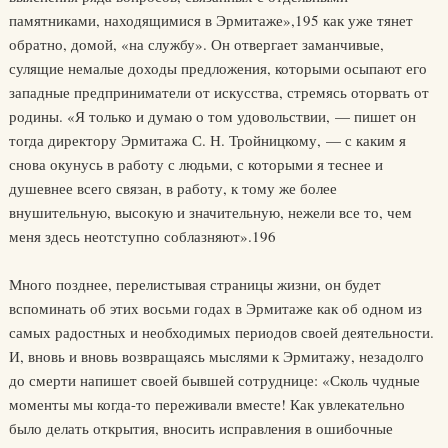
памятниками, находящимися в Эрмитаже»,195 как уже тянет
обратно, домой, «на службу». Он отвергает заманчивые,
сулящие немалые доходы предложения, которыми осыпают его
западные предприниматели от искусства, стремясь оторвать от
родины. «Я только и думаю о том удовольствии, — пишет он
тогда директору Эрмитажа С. Н. Тройницкому, — с каким я
снова окунусь в работу с людьми, с которыми я теснее и
душевнее всего связан, в работу, к тому же более
внушительную, высокую и значительную, нежели все то, чем
меня здесь неотступно соблазняют».196
Много позднее, перелистывая страницы жизни, он будет
вспоминать об этих восьми годах в Эрмитаже как об одном из
самых радостных и необходимых периодов своей деятельности.
И, вновь и вновь возвращаясь мыслями к Эрмитажу, незадолго
до смерти напишет своей бывшей сотруднице: «Сколь чудные
моменты мы когда-то переживали вместе! Как увлекательно
было делать открытия, вносить исправления в ошибочные