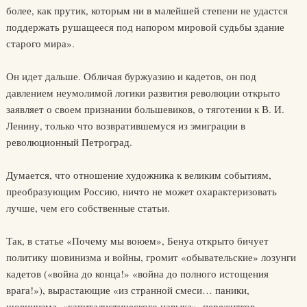
более, как прутик, которым ни в малейшей степени не удастся
поддержать рушащееся под напором мировой судьбы здание
старого мира».
Он идет дальше. Обличая буржуазию и кадетов, он под
давлением неумолимой логики развития революции открыто
заявляет о своем признании большевиков, о тяготении к В. И.
Ленину, только что возвратившемуся из эмиграции в
революционный Петроград.
Думается, что отношение художника к великим событиям,
преобразующим Россию, ничто не может охарактеризовать
лучше, чем его собственные статьи.
Так, в статье «Почему мы воюем», Бенуа открыто бичует
политику шовинизма и войны, громит «обывательские» лозунги
кадетов («война до конца!» «война до полного истощения
врага!»), вырастающие «из странной смеси… паники,
шовинизма, «капиталистического навыка», пережитков