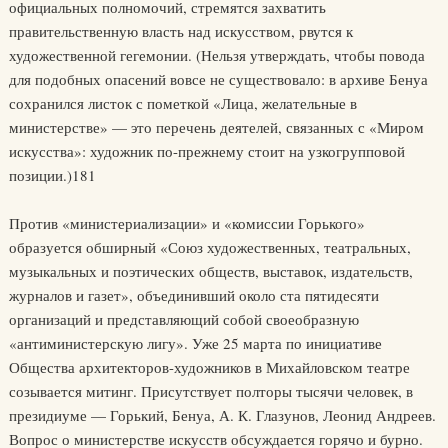
официальных полномочий, стремятся захватить
правительственную власть над искусством, рвутся к
художественной гегемонии. (Нельзя утверждать, чтобы повода
для подобных опасений вовсе не существовало: в архиве Бенуа
сохранился листок с пометкой «Лица, желательные в
министерстве» — это перечень деятелей, связанных с «Миром
искусства»: художник по-прежнему стоит на узкогрупповой
позиции.)181
Против «министериализации» и «комиссии Горького»
образуется обширный «Союз художественных, театральных,
музыкальных и поэтических обществ, выставок, издательств,
журналов и газет», объединивший около ста пятидесяти
организаций и представляющий собой своеобразную
«антиминистерскую лигу». Уже 25 марта по инициативе
Общества архитекторов-художников в Михайловском театре
созывается митинг. Присутствует полторы тысячи человек, в
президиуме — Горький, Бенуа, А. К. Глазунов, Леонид Андреев.
Вопрос о министерстве искусств обсуждается горячо и бурно.