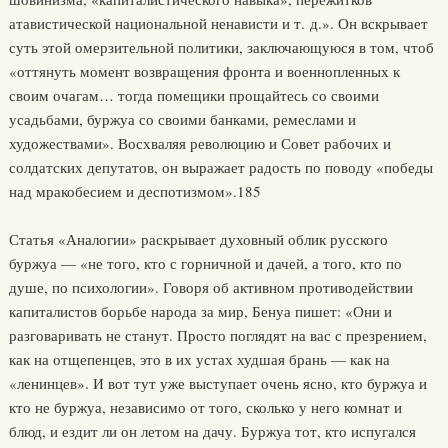
атавистической национальной ненависти и т. д.». Он вскрывает
суть этой омерзительной политики, заключающуюся в том, чтоб
«оттянуть момент возвращения фронта и военнопленных к
своим очагам… тогда помещики прощайтесь со своими
усадьбами, буржуа со своими банками, ремеслами и
художествами». Восхваляя революцию и Совет рабочих и
солдатских депутатов, он выражает радость по поводу «победы
над мракобесием и деспотизмом».185
Статья «Аналогии» раскрывает духовный облик русского
буржуа — «не того, кто с горничной и дачей, а того, кто по
душе, по психологии». Говоря об активном противодействии
капиталистов борьбе народа за мир, Бенуа пишет: «Они и
разговаривать не станут. Просто поглядят на вас с презрением,
как на отщепенцев, это в их устах худшая брань — как на
«ленинцев». И вот тут уже выступает очень ясно, кто буржуа и
кто не буржуа, независимо от того, сколько у него комнат и
блюд, и ездит ли он летом на дачу. Буржуа тот, кто испугался