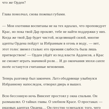
что же Орден?
Глава помолчал, снова пожевал губами.
— Мои охотники воспитаны не на тех идеалах, что проповедует
Крас, но пока твой Дар проклят, тебе не найти поддержки у них.
Когда же твой Дар будет чистой, исцеляющей силой, многие
адепты Ордена пойдут за Избранным в огонь и воду, — нет,
этот голос звенел сталью: его прежняя слабость была лишь
притворством! — Орден уйдёт из под власти Арденсов, а Крас
не сможет играть значимой роли… И до окончания эпохи carere
morte останутся считанные мгновения.
Теперь разговор был закончен. Латэ ободряюще улыбнулся
Избранному напоследок, отворил дверь и вышел.
Всю бессонную ночь Винсент простоял у окна спальни. Он
размышлял. О тайнах главы. О злобном Красе. О простаках —
рядовых адептах Ордена… Он грустно усмехался: того, чего