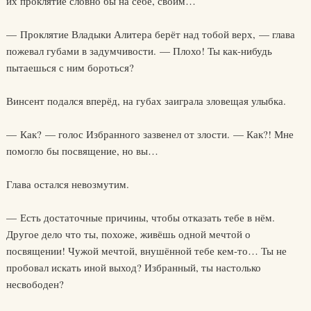
их проклятие словно бы на себе, своим…
— Проклятие Владыки Алитера берёт над тобой верх, — глава
пожевал губами в задумчивости. — Плохо! Ты как-нибудь
пытаешься с ним бороться?
Винсент подался вперёд, на губах заиграла зловещая улыбка.
— Как? — голос Избранного зазвенел от злости. — Как?! Мне
помогло бы посвящение, но вы…
Глава остался невозмутим.
— Есть достаточные причины, чтобы отказать тебе в нём.
Другое дело что ты, похоже, живёшь одной мечтой о
посвящении! Чужой мечтой, внушённой тебе кем-то… Ты не
пробовал искать иной выход? Избранный, ты настолько
несвободен?