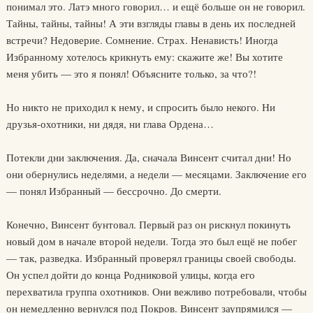
понимал это. Латэ много говорил… и ещё больше он не говорил.
Тайны, тайны, тайны! А эти взгляды главы в день их последней
встречи? Недоверие. Сомнение. Страх. Ненависть! Иногда
Избранному хотелось крикнуть ему: скажите же! Вы хотите
меня убить — это я понял! Объясните только, за что?!
Но никто не приходил к нему, и спросить было некого. Ни
друзья-охотники, ни дядя, ни глава Ордена…
Потекли дни заключения. Да, сначала Винсент считал дни! Но
они обернулись неделями, а недели — месяцами. Заключение его
— понял Избранный — бессрочно. До смерти.
Конечно, Винсент бунтовал. Первый раз он рискнул покинуть
новый дом в начале второй недели. Тогда это был ещё не побег
— так, разведка. Избранный проверял границы своей свободы.
Он успел дойти до конца Родниковой улицы, когда его
перехватила группа охотников. Они вежливо потребовали, чтобы
он немедленно вернулся под Покров. Винсент заупрямился —