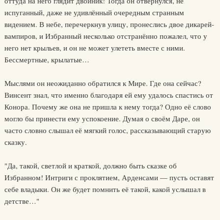
оттуда на него глядит двойник! Тогда он отвернулся, не
испуганный, даже не удивлённый очередным странным
видением. В небе, перечеркнув улицу, пронеслись двое дикарей-
вампиров, и Избранный несколько отстранённо пожалел, что у
него нет крыльев, и он не может улететь вместе с ними.
Бессмертные, крылатые…
Мыслями он неожиданно обратился к Мире. Где она сейчас?
Винсент знал, что именно благодаря ей ему удалось спастись от
Конора. Почему же она не пришла к нему тогда? Одно её слово
могло бы принести ему успокоение. Думая о своём Даре, он
часто словно слышал её мягкий голос, рассказывающий старую
сказку.
"Да, такой, светлой и краткой, должно быть сказке об
Избранном! Интриги с проклятием, Арденсами — пусть оставят
себе владыки. Он же будет помнить её такой, какой услышал в
детстве…"