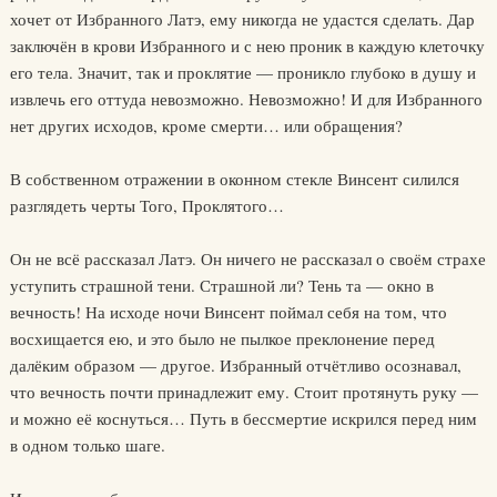
хочет от Избранного Латэ, ему никогда не удастся сделать. Дар
заключён в крови Избранного и с нею проник в каждую клеточку
его тела. Значит, так и проклятие — проникло глубоко в душу и
извлечь его оттуда невозможно. Невозможно! И для Избранного
нет других исходов, кроме смерти… или обращения?
В собственном отражении в оконном стекле Винсент силился
разглядеть черты Того, Проклятого…
Он не всё рассказал Латэ. Он ничего не рассказал о своём страхе
уступить страшной тени. Страшной ли? Тень та — окно в
вечность! На исходе ночи Винсент поймал себя на том, что
восхищается ею, и это было не пылкое преклонение перед
далёким образом — другое. Избранный отчётливо осознавал,
что вечность почти принадлежит ему. Стоит протянуть руку —
и можно её коснуться… Путь в бессмертие искрился перед ним
в одном только шаге.