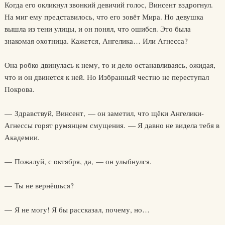
Когда его окликнул звонкий девичий голос, Винсент вздрогнул.
На миг ему представилось, что его зовёт Мира. Но девушка
вышла из тени улицы, и он понял, что ошибся. Это была
знакомая охотница. Кажется, Ангелика… Или Агнесса?
Она робко двинулась к нему, то и дело останавливаясь, ожидая,
что и он двинется к ней. Но Избранный честно не переступал
Покрова.
— Здравствуй, Винсент, — он заметил, что щёки Ангелики-
Агнессы горят румянцем смущения. — Я давно не видела тебя в
Академии.
— Пожалуй, с октября, да, — он улыбнулся.
— Ты не вернёшься?
— Я не могу! Я бы рассказал, почему, но…