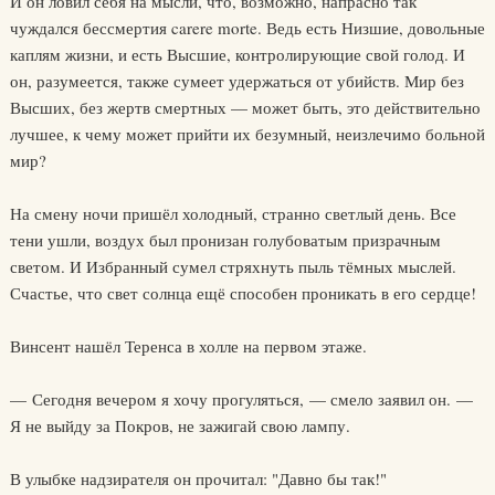
И он ловил себя на мысли, что, возможно, напрасно так
чуждался бессмертия carere morte. Ведь есть Низшие, довольные
каплям жизни, и есть Высшие, контролирующие свой голод. И
он, разумеется, также сумеет удержаться от убийств. Мир без
Высших, без жертв смертных — может быть, это действительно
лучшее, к чему может прийти их безумный, неизлечимо больной
мир?
На смену ночи пришёл холодный, странно светлый день. Все
тени ушли, воздух был пронизан голубоватым призрачным
светом. И Избранный сумел стряхнуть пыль тёмных мыслей.
Счастье, что свет солнца ещё способен проникать в его сердце!
Винсент нашёл Теренса в холле на первом этаже.
— Сегодня вечером я хочу прогуляться, — смело заявил он. —
Я не выйду за Покров, не зажигай свою лампу.
В улыбке надзирателя он прочитал: "Давно бы так!"