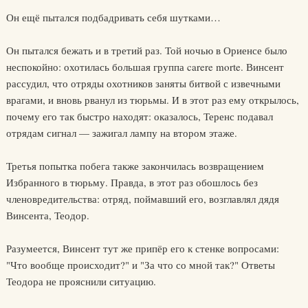
Он ещё пытался подбадривать себя шутками…
Он пытался бежать и в третий раз. Той ночью в Ориенсе было
неспокойно: охотилась большая группа carere morte. Винсент
рассудил, что отряды охотников заняты битвой с извечными
врагами, и вновь рванул из тюрьмы. И в этот раз ему открылось,
почему его так быстро находят: оказалось, Теренс подавал
отрядам сигнал — зажигал лампу на втором этаже.
Третья попытка побега также закончилась возвращением
Избранного в тюрьму. Правда, в этот раз обошлось без
членовредительства: отряд, поймавший его, возглавлял дядя
Винсента, Теодор.
Разумеется, Винсент тут же припёр его к стенке вопросами:
"Что вообще происходит?" и "За что со мной так?" Ответы
Теодора не прояснили ситуацию.