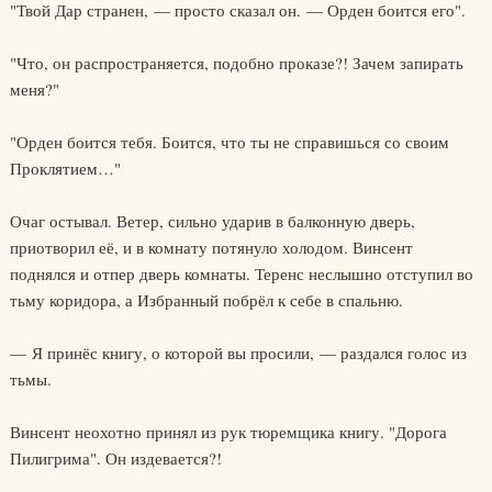
"Твой Дар странен, — просто сказал он. — Орден боится его".
"Что, он распространяется, подобно проказе?! Зачем запирать
меня?"
"Орден боится тебя. Боится, что ты не справишься со своим
Проклятием…"
Очаг остывал. Ветер, сильно ударив в балконную дверь,
приотворил её, и в комнату потянуло холодом. Винсент
поднялся и отпер дверь комнаты. Теренс неслышно отступил во
тьму коридора, а Избранный побрёл к себе в спальню.
— Я принёс книгу, о которой вы просили, — раздался голос из
тьмы.
Винсент неохотно принял из рук тюремщика книгу. "Дорога
Пилигрима". Он издевается?!