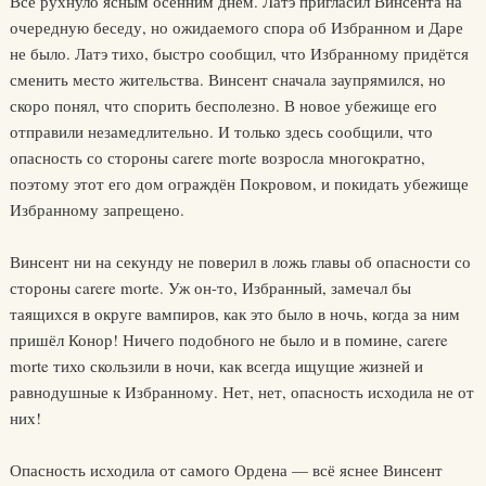
Всё рухнуло ясным осенним днём. Латэ пригласил Винсента на
очередную беседу, но ожидаемого спора об Избранном и Даре
не было. Латэ тихо, быстро сообщил, что Избранному придётся
сменить место жительства. Винсент сначала заупрямился, но
скоро понял, что спорить бесполезно. В новое убежище его
отправили незамедлительно. И только здесь сообщили, что
опасность со стороны carere morte возросла многократно,
поэтому этот его дом ограждён Покровом, и покидать убежище
Избранному запрещено.
Винсент ни на секунду не поверил в ложь главы об опасности со
стороны carere morte. Уж он-то, Избранный, замечал бы
таящихся в округе вампиров, как это было в ночь, когда за ним
пришёл Конор! Ничего подобного не было и в помине, carere
morte тихо скользили в ночи, как всегда ищущие жизней и
равнодушные к Избранному. Нет, нет, опасность исходила не от
них!
Опасность исходила от самого Ордена — всё яснее Винсент