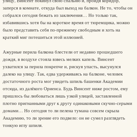
улицу, Винсент покинул свою спальню и, пройдя коридор,
заперся в комнате, откуда был выход на балкон. Не то, чтобы он
собрался сегодня бежать из заключения… Но только так,
избавившись хотя бы на короткое время от тюремщика, можно
было представить себя по-прежнему свободным и хоть на
краткий миг потешиться этой иллюзией.
Ажурные перила балкона блестели от недавно прошедшего
дождя, в воздухе стояла взвесь мелких капель. Винсент
ухватился за перила покрепче и, рискуя упасть, высунулся
далеко на улицу. Так, едва удерживаясь на балконе, человек
достаточного роста мог увидеть шпиль башенки Академии
отсюда, из далёкого Ориенса. Будь Винсент ниже ростом, ему
пришлось бы любоваться лишь узкой улицей, заставленной
плотно пригнанными друг к другу одинаковыми скучно-серыми
домами… Но сегодня то ли пелена тумана совсем скрыла
Академию, то ли зрение его подвело: он не сумел разглядеть
тонкую иглу шпиля.