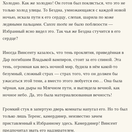
Холодно. Как же холодно! Он готов был поклясться, что это не
только холод улицы. То Бездна, умножающаяся с каждой новой
ночью, искала пути к его сердцу, слепая, шарила по коже
ледяными пальцами. Carere morte не было поблизости —
Избранный ясно видел это. Так чья же Бездна стучится в его
сердце?
Иногда Винсенту казалось, что тень проклятия, приведённая в
Дар погибшим Владыкой вампиров, стоит за его спиной. Эта
тень, огромная как весь ночной мир, будила в нём какой-то
безумный, сложный страх — страх того, что он должен бы
ужасаться этой тени, а вместо этого любуется ею… Она была
чёрная, как дыры на Млечном пути, и выглядела вечной, как
ночное небо. Да, это была материализованная вечность!
Громкий стук в запертую дверь комнаты напугал его. Но то был
только лишь Теренс, камердинер, неизвестно зачем
приставленный к Избранному здесь. Камердинер! Винсент
предпочитал звать его надзирателем.