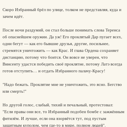
Скоро Избранный брёл по улице, толком не представляя, куда и
зачем идёт.
После ночи раздумий, он стал больше понимать слова Теренса
об опаснейшем оружии. Да уж! Его проклятый Дар пугает всех,
одни бегут — как его бывшие друзья, другие, посильнее,
стремятся уничтожить — как Крас. И глава Ордена сохраняет
дистанцию, потому что боится. Он вовсе не уверен, что
Винсенту удастся победить своё проклятие, потому Латэ всегда
готов отступить… и отдать Избранного палачу-Красу!
"Надо бежать. Проклятие мне не уничтожить, это ясно. Бегство
или смерть!"
Но другой голос, слабый, тихий и печальный, протестовал:
"Если правы они все, то Избранный подобен бомбе с зажжённым
фитилём. И лучше, если она взорвётся тут, под пустым
защитным куполом, чем где-то в мире, полном людей".