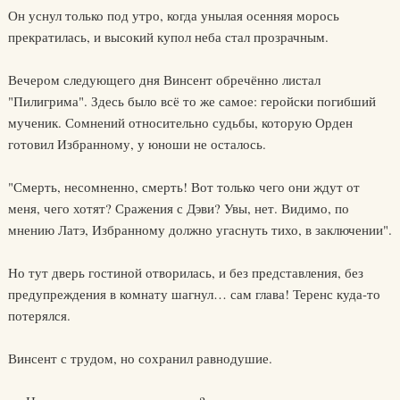
Он уснул только под утро, когда унылая осенняя морось
прекратилась, и высокий купол неба стал прозрачным.
Вечером следующего дня Винсент обречённо листал
"Пилигрима". Здесь было всё то же самое: геройски погибший
мученик. Сомнений относительно судьбы, которую Орден
готовил Избранному, у юноши не осталось.
"Смерть, несомненно, смерть! Вот только чего они ждут от
меня, чего хотят? Сражения с Дэви? Увы, нет. Видимо, по
мнению Латэ, Избранному должно угаснуть тихо, в заключении".
Но тут дверь гостиной отворилась, и без представления, без
предупреждения в комнату шагнул… сам глава! Теренс куда-то
потерялся.
Винсент с трудом, но сохранил равнодушие.