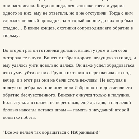
они настаивали. Когда он поддался вспышке гнева и ударил
одного из них, ему не ответили, но и не отступили. Тогда с ним
сделался нервный припадок, за который юноше до сих пор было
стыдно… В конце концов, охотники сопроводили его обратно в
тюрьму.
Во второй раз он готовился дольше, вышел утром и вёл себя
осторожнее в пути. Винсент избрал дорогу, ведущую за город, и
ему удалось уйти довольно далеко. Он даже успел обрадоваться,
что сумел уйти от них. Группа охотников перехватила его под
вечер, и в этот раз они не были столь вежливы. Не вступая в
долгую перебранку, они оглушили Избранного и доставили его
обратно бесчувственного. Винсент очнулся только к полудню.
Боль стучала в голове, не переставая, ещё два дня, а над левой
бровью навсегда остался шрам — память о неудачной второй
попытке побега.
"Всё же нельзя так обращаться с Избранными!"