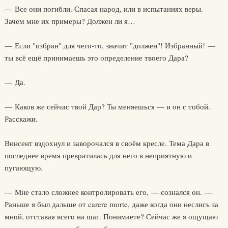
— Все они погибли. Спасая народ, или в испытаниях веры.
Зачем мне их примеры? Должен ли я…
— Если "избран" для чего-то, значит "должен"! Избранный! —
ты всё ещё принимаешь это определение твоего Дара?
— Да.
— Каков же сейчас твой Дар? Ты меняешься — и он с тобой.
Расскажи.
Винсент вздохнул и заворочался в своём кресле. Тема Дара в
последнее время превратилась для него в неприятную и
пугающую.
— Мне стало сложнее контролировать его, — сознался он. —
Раньше я был дальше от carere morte, даже когда они неслись за
мной, отставая всего на шаг. Понимаете? Сейчас же я ощущаю