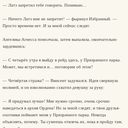
— Латэ запретил тебе говорить. Понимаю…
— Ничего Латэ мне не запретит! — фыркнул Избранный. —
Просто времени нет. И за мной сейчас следят.
Ангелика-Агнесса помолчала, затем выпалила, окончательно
зардевшись:
— С четырёх утра я выйду в рейд здесь, у Призрачного парка.
Может, мы встретимся и… поговорим об этом?
— Четвёртая стража? — Винсент задумался. Идея сверкнула
молнией, и он взволнованно схватил девушку за руку:
— Я придумал лучше! Мне нужно срочно, очень срочно
наведаться в архив Ордена! Но за мной следят, и твои друзья-
охотники поймают меня у Призрачного парка. Некогда
объяснять, почему. Ты сумеешь отвлечь их, пока я пройду там,