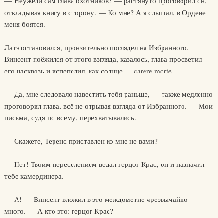
— Неужели сам глава охотников? — растянуто проговорил он,
откладывая книгу в сторону. — Ко мне? А я слышал, в Ордене
меня боятся.
Латэ остановился, пронзительно поглядел на Избранного.
Винсент поёжился от этого взгляда, казалось, глава просветил
его насквозь и испепелил, как солнце — carere morte.
— Да, мне следовало навестить тебя раньше, — также медленно
проговорил глава, всё не отрывая взгляда от Избранного. — Мои
письма, судя по всему, перехватывались.
— Скажете, Теренс приставлен ко мне не вами?
— Нет! Твоим переселением ведал герцог Крас, он и назначил
тебе камердинера.
— А! — Винсент вложил в это междометие чрезвычайно
много. — А кто это: герцог Крас?