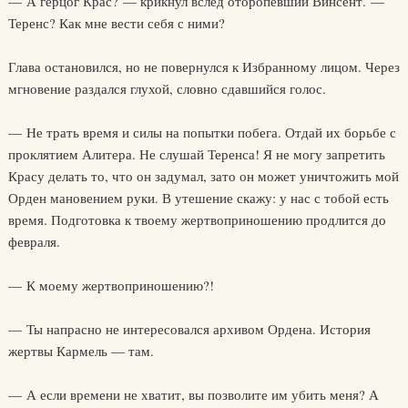
— А герцог Крас? — крикнул вслед оторопевший Винсент. —
Теренс? Как мне вести себя с ними?
Глава остановился, но не повернулся к Избранному лицом. Через
мгновение раздался глухой, словно сдавшийся голос.
— Не трать время и силы на попытки побега. Отдай их борьбе с
проклятием Алитера. Не слушай Теренса! Я не могу запретить
Красу делать то, что он задумал, зато он может уничтожить мой
Орден мановением руки. В утешение скажу: у нас с тобой есть
время. Подготовка к твоему жертвоприношению продлится до
февраля.
— К моему жертвоприношению?!
— Ты напрасно не интересовался архивом Ордена. История
жертвы Кармель — там.
— А если времени не хватит, вы позволите им убить меня? А