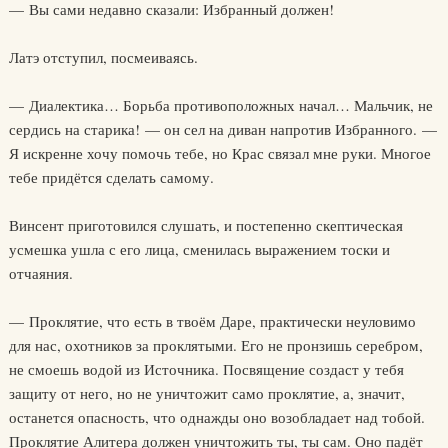
— Вы сами недавно сказали: Избранный должен!
Латэ отступил, посмеиваясь.
— Диалектика… Борьба противоположных начал… Мальчик, не
сердись на старика! — он сел на диван напротив Избранного. —
Я искренне хочу помочь тебе, но Крас связал мне руки. Многое
тебе придётся сделать самому.
Винсент приготовился слушать, и постепенно скептическая
усмешка ушла с его лица, сменилась выражением тоски и
отчаяния.
— Проклятие, что есть в твоём Даре, практически неуловимо
для нас, охотников за проклятыми. Его не пронзишь серебром,
не смоешь водой из Источника. Посвящение создаст у тебя
защиту от него, но не уничтожит само проклятие, а, значит,
останется опасность, что однажды оно возобладает над тобой.
Проклятие Алитера должен уничтожить ты, ты сам. Оно падёт