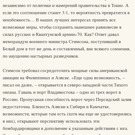
независимо от политики и намерений правительства в Токио. А
если это соотношение станет 3:1, то вероятность превратится в
неизбежность… В наших лучших интересах принять все
возможные меры, чтобы сохранить нынешнее равновесие в
силах русских и Квантунской армии»70. Как? Ответ давал
меморандум военного министра Стимсона, поступивший в
Белый дом в тот же день и составленный, вне всякого сомнения,
по наущению настырных разведчиков.
Стимсон требовал сосредоточить мощные силы американской
авиации на Филиппинах и Аляске. «Еще одна возможность, –
писал он далее, – открывается в северо-западной части Тихого
океана. Гавань и порт Владивостока – одно из трех ворот в
Россию. Пропускная способность ворот через Персидский залив
недостаточна. Близость Аляски к Сибири и Камчатке,
возможности, которые там есть (хотя мы еще не удостоверились
в них), открывают перспективу использовать эти
бомбардировщики в дополнение к указанным действиям с юга.