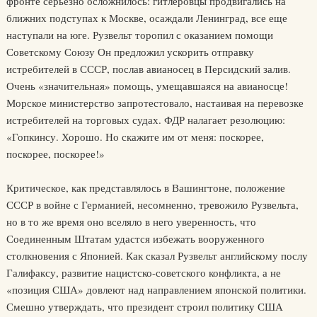
фронте серьезно осложнилось: гитлеровцы продвигались на
ближних подступах к Москве, осаждали Ленинград, все еще
наступали на юге. Рузвельт торопил с оказанием помощи
Советскому Союзу Он предложил ускорить отправку
истребителей в СССР, послав авианосец в Персидский залив.
Очень «значительная» помощь, умещавшаяся на авианосце!
Морское министерство запротестовало, настаивая на перевозке
истребителей на торговых судах. ФДР налагает резолюцию:
«Гопкинсу. Хорошо. Но скажите им от меня: поскорее,
поскорее, поскорее!»
Критическое, как представлялось в Вашингтоне, положение
СССР в войне с Германией, несомненно, тревожило Рузвельта,
но в то же время оно вселяло в него уверенность, что
Соединенным Штатам удастся избежать вооруженного
столкновения с Японией. Как сказал Рузвельт английскому послу
Галифаксу, развитие нацистско-советского конфликта, а не
«позиция США» довлеют над направлением японской политики.
Смешно утверждать, что президент строил политику США