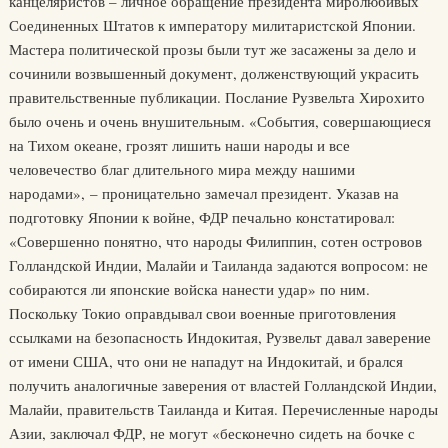
канцеляристов – личное обращение президента миролюбивых
Соединенных Штатов к императору милитаристской Японии.
Мастера политической прозы были тут же засажены за дело и
сочинили возвышенный документ, долженствующий украсить
правительственные публикации. Послание Рузвельта Хирохито
было очень и очень внушительным. «События, совершающиеся
на Тихом океане, грозят лишить наши народы и все
человечество благ длительного мира между нашими
народами», – проницательно замечал президент. Указав на
подготовку Японии к войне, ФДР печально констатировал:
«Совершенно понятно, что народы Филиппин, сотен островов
Голландской Индии, Малайи и Таиланда задаются вопросом: не
собираются ли японские войска нанести удар» по ним.
Поскольку Токио оправдывал свои военные приготовления
ссылками на безопасность Индокитая, Рузвельт давал заверение
от имени США, что они не нападут на Индокитай, и брался
получить аналогичные заверения от властей Голландской Индии,
Малайи, правительств Таиланда и Китая. Перечисленные народы
Азии, заключал ФДР, не могут «бесконечно сидеть на бочке с