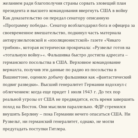
желанием ради благополучия страны сорвать зловещий план
президента и высшего командования ввергнуть США в войну
Как доказательство он передал сенатору описанную
«Программу победы». Сенатор возблагодарил бога и офицера за
своевременное вмешательство, подкинул часть материала
антирузвельтовской и «изоляционистской» газете «Чикаго
трибюн», которая истерически прокричала: «Рузвельт готов на
«тотальную войну»«. Фальшивка быстро достигла адресата –
германского посольства в США. Верховное командование
вермахта, получив эти данные по радио из посольства в
Вашингтоне, оценило добычу фальшивки как «фантастический
подвиг разведки». Высший генералитет Германии вздохнул с
облегчением: когда еще придет 1 июля 1943 г. До тех пор
реальной угрозы от США не предвидится, есть время завершить
поход на Восток. Они мыслили параллельно. ФДР стремился
внушить Берлину – пока Германии нечего опасаться США. Ни
Рузвельт, ни германский генералитет, однако, не могли
предугадать поступки Гитлера.