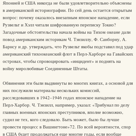
Японией и США никогда не были удовлетворительно объяснены
в американской историографии. По сей день остается открытым
вопрос: почему оказалось внезапным японское нападение, если
Рузвельт и Хэлл читали шифрованную переписку Токио?
Загадочные обстоятельства начала войны на Тихом океане дали
повод американским историкам Ч. Тэнзиллу, Ф. Санборну, А.
Барнсу и др. утверждать, что Рузвельт якобы подставил под удар
американский тихоокеанский флот в Перл-Харборе на Гавайских
островах, чтобы спровоцировать «инцидент» и поднять на
войну миролюбивые Соединенные Штаты.
Обвинения эти были выдвинуты во многих книгах, а основой для
них послужили материалы нескольких комиссий,
расследовавших в 1942–1946 годах японское нападение на
Перл-Харбор. Ч. Тэнзилл, например, указал: «Трибунал по делу
главных военных японских преступников, вполне возможно,
судил не тех, кого следовало. Быть может, было бы лучше
провести процесс в Вашингтоне»72. По всей вероятности, спор
в США будет продолжаться еще многие годы, если вообще