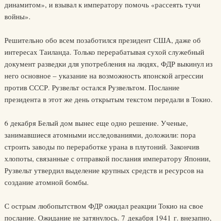
динамитом», и взывал к императору помочь «рассеять тучи
войны».
Решительно обо всем позаботился президент США, даже об
интересах Таиланда. Только перерабатывая сухой служебный
документ разведки для употребления на людях, ФДР выкинул из
него основное – указание на возможность японской агрессии
против СССР. Рузвельт остался Рузвельтом. Послание
президента в этот же день открытым текстом передали в Токио.
6 декабря Белый дом вынес еще одно решение. Ученые,
занимавшиеся атомными исследованиями, доложили: пора
строить заводы по переработке урана в плутоний. Закончив
хлопоты, связанные с отправкой послания императору Японии,
Рузвельт утвердил выделение крупных средств и ресурсов на
создание атомной бомбы.
С острым любопытством ФДР ожидал реакции Токио на свое
послание. Ожидание не затянулось. 7 декабря 1941 г. внезапно,