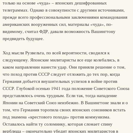
только на основе «чуда» – японских дешифрованных
телеграммах. Однако в совокупности с другими источниками,
прежде всего профессиональными заключениями командования
американских вооруженных сил, материалы «чуда», по-
видимому, считал ФДР, давали возможность Вашингтону
предвидеть будущее.
Ход мысли Рузвельта, по всей вероятности, сводился к
следующему. Японские милитаристы все еще колебались, в
каком направлении нанести удар. Они приняли решение о том,
что поход против СССР следует отложить до тех пор, когда
Германия добьется внушительных успехов в войне против
СССР. Глубокой осенью 1941 года положение Советского Союза
представлялось очень трудным. Если так, тогда нападение
Японии на Советский Союз неизбежно. В Вашингтоне знали и о
том, что Германия торопила своих японских союзников встать
под знамена «крестового похода» против коммунизма.
Оставалось найти ту соломинку, которая сломает спину
верблюда – окончательно убедит японских милитаристов в