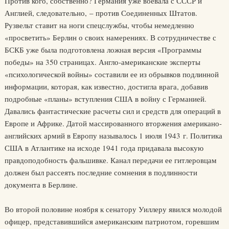
Против кого, собственно? Германия уже воевала с СССР и
Англией, следовательно, – против Соединенных Штатов.
Рузвельт ставит на ноги спецслужбы, чтобы немедленно
«просветить» Берлин о своих намерениях. В сотрудничестве с
БСКБ уже была подготовлена ложная версия «Программы
победы» на 350 страницах. Англо-американские эксперты
«психологической войны» составили ее из обрывков подлинной
информации, которая, как известно, достигла врага, добавив
подробные «планы» вступления США в войну с Германией.
Давались фантастические расчеты сил и средств для операций в
Европе и Африке. Датой массированного вторжения американо-
английских армий в Европу называлось 1 июля 1943 г. Политика
США в Атлантике на исходе 1941 года придавала высокую
правдоподобность фальшивке. Канал передачи ее гитлеровцам
должен был рассеять последние сомнения в подлинности
документа в Берлине.
Во второй половине ноября к сенатору Уиллеру явился молодой
офицер, представившийся американским патриотом, горевшим