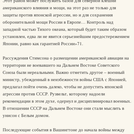
Этот район может послужить базой для северной клешни
американского влияния и мощи, на этот раз не только для
защиты против японской агрессии, но и для сохранения
оборонительной мощи России в Европе… Контроль над
западной частью Тихого океана, который будет таким образом
установлен, едва ли не явится серьезнейшим предостережением
Японии, равно как гарантией России»71.
Рассуждения Стимсона о размещении американской авиации на
территории не воевавшего на Дальнем Востоке Советского
Союза были нереальными. Важно отметить другое – военный
министр, убежденный в неизбежности войны США с Японией,
предлагал пойти очень далеко, чтобы не допустить японской
агрессии против СССР. Рузвельт, которому надоели
рекомендации в этом духе, одернул и дисциплинировал военных.
В отношении СССР на Дальнем Востоке они стали мыслить в
унисон с Белым домом.
Последующие события в Вашингтоне до начала войны между