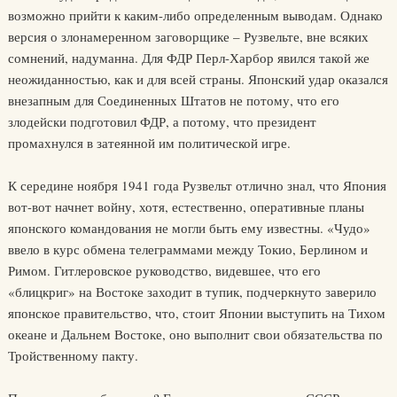
возможно прийти к каким-либо определенным выводам. Однако
версия о злонамеренном заговорщике – Рузвельте, вне всяких
сомнений, надуманна. Для ФДР Перл-Харбор явился такой же
неожиданностью, как и для всей страны. Японский удар оказался
внезапным для Соединенных Штатов не потому, что его
злодейски подготовил ФДР, а потому, что президент
промахнулся в затеянной им политической игре.
К середине ноября 1941 года Рузвельт отлично знал, что Япония
вот-вот начнет войну, хотя, естественно, оперативные планы
японского командования не могли быть ему известны. «Чудо»
ввело в курс обмена телеграммами между Токио, Берлином и
Римом. Гитлеровское руководство, видевшее, что его
«блицкриг» на Востоке заходит в тупик, подчеркнуто заверило
японское правительство, что, стоит Японии выступить на Тихом
океане и Дальнем Востоке, оно выполнит свои обязательства по
Тройственному пакту.