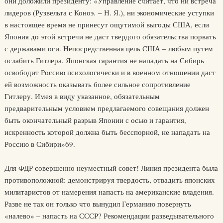
они доложили президенту: «Управление считает, что ни встреча
лидеров (Рузвельта с Коноэ. – Н. Я.), ни экономические уступки
в настоящее время не принесут ощутимой выгоды США, если
Япония до этой встречи не даст твердого обязательства порвать
с державами оси. Непосредственная цель США – любым путем
ослабить Гитлера. Японская гарантия не нападать на Сибирь
освободит Россию психологически и в военном отношении даст
ей возможность оказывать более сильное сопротивление
Гитлеру. Имея в виду указанное, обязательным
предварительным условием предлагаемого совещания должен
быть окончательный разрыв Японии с осью и гарантия,
искренность которой должна быть бесспорной, не нападать на
Россию в Сибири»69.
Для ФДР совершенно неуместный совет! Линия президента была
противоположной: демонстрируя твердость, отвадить японских
милитаристов от намерения напасть на американские владения.
Разве не так он только что вынудил Германию повернуть
«налево» – напасть на СССР? Рекомендации разведывательного