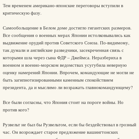
Тем временем американо-японские переговоры вступили в
критическую фазу.
Самообольщение в Белом доме достигло гигантских размеров.
Все сообщения о военных мерах Японии истолковывались как
выдвижение орудий против Советского Союза. По-видимому,
так думали и английские разведчики, засекреченная связь с
которыми шла через сына ФДР – Джеймса. Неразбериха в
военном и военно-морском ведомствах усугубила неверную
оценку намерений Японии. Впрочем, командующие не могли не
быть загипнотизированными каменным спокойствием
президента, да и мыслимо ли возражать главнокомандующему?
Все были согласны, что Япония стоит на пороге войны. Но
против кого?
Рузвельт не был бы Рузвельтом, если бы бездействовал в грозный
час. Он возрождает старое предложение вашингтонских